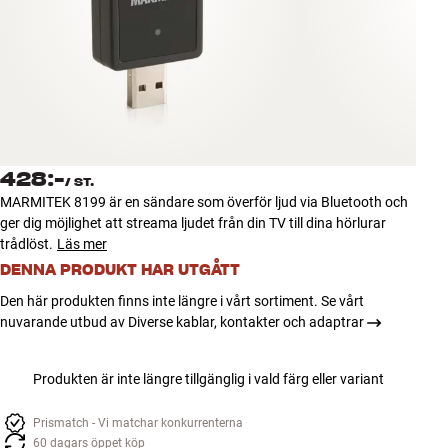
Tillbehör
INSPIRATION
MÄRKEN
NYHETER
428:-
/
ST.
MARMITEK 8199 är en sändare som överför ljud via Bluetooth och
ERBJUDANDEN
ger dig möjlighet att streama ljudet från din TV till dina hörlurar
trådlöst.
Läs mer
DENNA PRODUKT HAR UTGÅTT
Hitta Butik
Kundtjänst
Den här produkten finns inte längre i vårt sortiment. Se vårt
Logga in
nuvarande utbud av Diverse kablar, kontakter och adaptrar
Kundtjänst
Bygg med ljud
Företag
Produkten är inte längre tillgänglig i vald färg eller variant
Prismatch - Vi matchar konkurrenterna
60 dagars öppet köp