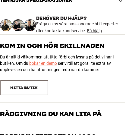
TEKNISKA SPECIFIKATIONER
BEHÖVER DU HJÄLP?
DIMENSIONER OCH DESIGN
Fråga en av våra passionerade hi-fi-experter
Färg
Svart
eller kontakta kundservice.
Få hjälp
Vikt (kg)
0,18
Vikt emballage (kg)
0,18
KOM IN OCH HÖR SKILLNADEN
13 x 6 x 18 cm (bredd x höjd x
Mått (förpackning)
djup)
Du är alltid välkommen att titta förbi och lyssna på det vi har i
butiken. Om du
bokar en demo
ser vi till att göra lite extra av
upplevelsen och ha utrustningen redo när du kommer
GENERELLA EGENSKAPER
Bluetooth-version: V3.0 + EDR
Bluetooth-profiler: A2DP
HITTA BUTIK
Bluetooth-räckvidd: upp till 10 m
Frekvensområde: 20 Hz–20 kHz
Codecs som stöds: aptX, aptX Low Latency (endast single-mode),
RÅDGIVNING DU KAN LITA PÅ
SBC
Ljudfördröjning (aptX, SBC): upp till 150 ms
Våra medarbetare är riktiga entusiaster som kan produkterna och
Ljudfördröjning (aptX Low Latency): upp till 40 ms
brinner för riktigt bra ljud – både till musik och hemmabio. Berätta
Digital ljudutgång: Coax, Toslink