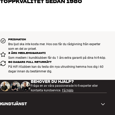
TOPPKVALITET SEDAN 1980
vad du drömmer om, så hjälper vi dig att hitta den lösning som
Analog ljudutgång: 3,5 mm stereo-minijack
passar just dig och din budget
Alla HiFi Klubbens produkter för musik, hemmabio och TV är
noggrant utvalda och byggda för att hålla i många år. Bra för både
plånboken och miljön.
BOKA EN EXPERT
PRISMATCH
Bra ljud ska inte kosta mer. Hos oss får du rådgivning från experter
som en del av priset.
3 ÅRS MEDLEMSGARANTI
Som medlem i kundklubben får du 1 års extra garanti på dina hi-fi-köp.
60 DAGARS FULL RETURRÄTT
På HiFi Klubben kan du testa din nya utrustning hemma hos dig i 60
dagar innan du bestämmer dig.
BEHÖVER DU HJÄLP?
Fråga en av våra passionerade hi-fi-experter eller
kontakta kundservice.
Få hjälp
KUNDTJÄNST