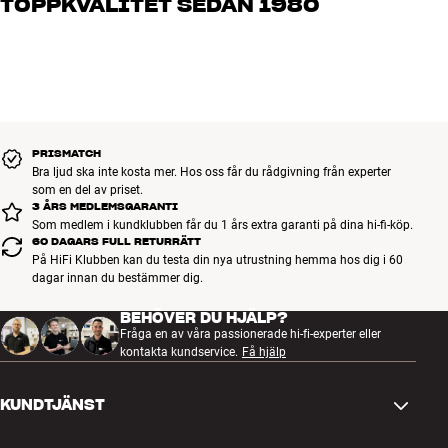
TOPPKVALITET SEDAN 1980
vad du drömmer om, så hjälper vi dig att hitta den lösning som
Stödjer HDCP 2.2 för avspelning av skyddat 4K Ultra HD-material.
passar just dig och din budget
Alla HiFi Klubbens produkter för musik, hemmabio och TV är
noggrant utvalda och byggda för att hålla i många år. Bra för både
plånboken och miljön.
BOKA EN EXPERT
PRISMATCH
Bra ljud ska inte kosta mer. Hos oss får du rådgivning från experter
som en del av priset.
3 ÅRS MEDLEMSGARANTI
Som medlem i kundklubben får du 1 års extra garanti på dina hi-fi-köp.
60 DAGARS FULL RETURRÄTT
På HiFi Klubben kan du testa din nya utrustning hemma hos dig i 60
dagar innan du bestämmer dig.
BEHÖVER DU HJÄLP?
Fråga en av våra passionerade hi-fi-experter eller
kontakta kundservice.
Få hjälp
KUNDTJÄNST