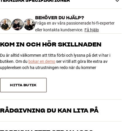
TEKNISKA SPECIFIKATIONER
BEHÖVER DU HJÄLP?
DIMENSIONER OCH DESIGN
Fråga en av våra passionerade hi-fi-experter
Färg
Grå
eller kontakta kundservice.
Få hjälp
Vikt (kg)
0,25
Vikt emballage (kg)
0,28
KOM IN OCH HÖR SKILLNADEN
13 x 15,5 x 7 cm (bredd x höjd x
Mått (förpackning)
djup)
Du är alltid välkommen att titta förbi och lyssna på det vi har i
butiken. Om du
bokar en demo
ser vi till att göra lite extra av
upplevelsen och ha utrustningen redo när du kommer
GENERELLA EGENSKAPER
Anpassad för att ansluta 5 HDMI-enheter till din TV samtidigt.
För anslutning av spelkonsoler som PlayStation och Xbox, Blu-ray-
HITTA BUTIK
spelare, digitala TV-dekodrar och alla andra HDMI-enheter.
Fungerar bra till Ultra HD 4K, Full HD 1080p och alla 3D-format.
Stödjer HD Audio och alla andra vanliga ljudformat.
RÅDGIVNING DU KAN LITA PÅ
Energieffektiv och kräver ingen extern strömförsörjning.
Källa skiftar automatiskt och/eller via fjärrkontrollen.
Våra medarbetare är riktiga entusiaster som kan produkterna och
Inkluderar separat IR-mottagare för styrning av omkopplaren när
brinner för riktigt bra ljud – både till musik och hemmabio. Berätta
den är placerad utom synhåll.