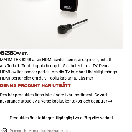
Tillbehör
INSPIRATION
MÄRKEN
NYHETER
628:-
/
ST.
MARMITEK 8248 är en HDMI-switch som ger dig möjlighet att
ERBJUDANDEN
använda 1 för att koppla in upp till 5 enheter till din TV. Denna
HDMI-switch passar perfekt om din TV inte har tillräckligt många
HDMI-portar eller om du vill dölja kablarna.
Läs mer
Hitta Butik
DENNA PRODUKT HAR UTGÅTT
Kundtjänst
Logga in
Den här produkten finns inte längre i vårt sortiment. Se vårt
Kundtjänst
nuvarande utbud av Diverse kablar, kontakter och adaptrar
Bygg med ljud
Företag
Produkten är inte längre tillgänglig i vald färg eller variant
Prismatch - Vi matchar konkurrenterna