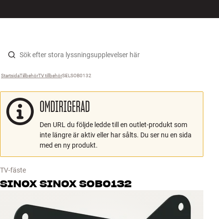
HiFi
MENY
HITTA BUTIK
LOGGA IN
KUNDVAGN
Högtalare
Hopp til innhold
Startsida
Tillbehör
›
TV tillbehör
›
SELSOB0132
›
Skivspelare
OMDIRIGERAD
Hörlurar
Den URL du följde ledde till en outlet-produkt som
Surround
inte längre är aktiv eller har sålts. Du ser nu en sida
med en ny produkt.
TV
TV-fäste
System
SINOX
SINOX SOB0132
Kablar