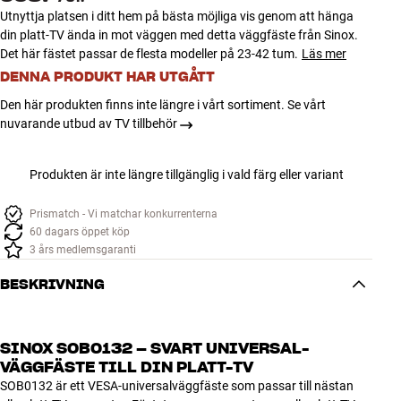
Utnyttja platsen i ditt hem på bästa möjliga vis genom att hänga
din platt-TV ända in mot väggen med detta väggfäste från Sinox.
Det här fästet passar de flesta modeller på 23-42 tum.
Läs mer
DENNA PRODUKT HAR UTGÅTT
Den här produkten finns inte längre i vårt sortiment. Se vårt
nuvarande utbud av TV tillbehör
Produkten är inte längre tillgänglig i vald färg eller variant
Prismatch - Vi matchar konkurrenterna
60 dagars öppet köp
3 års medlemsgaranti
BESKRIVNING
SINOX SOB0132 – SVART UNIVERSAL-
VÄGGFÄSTE TILL DIN PLATT-TV
SOB0132 är ett VESA-universalväggfäste som passar till nästan