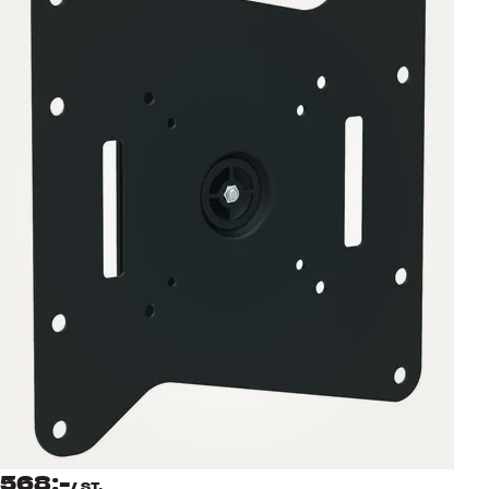
Tillbehör
INSPIRATION
MÄRKEN
NYHETER
ERBJUDANDEN
Hitta Butik
Kundtjänst
Logga in
Kundtjänst
Bygg med ljud
Företag
568:-
/
ST.