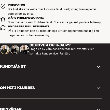
Typ av väggfäste: Kan vridas och lutas, en arm TV-storlekar: 23–42
PRISMATCH
tum
Bra ljud ska inte kosta mer. Hos oss får du rådgivning från experter
VESA-mått: Från 100 x 100, 100 x 200 och 200 x 200 55 mm mellan
som en del av priset.
vägg och TV Kan lutas +/- 15°
3 ÅRS MEDLEMSGARANTI
Som medlem i kundklubben får du 1 års extra garanti på dina hi-fi-köp.
Kan vridas upp till 9°
60 DAGARS FULL RETURRÄTT
På HiFi Klubben kan du testa din nya utrustning hemma hos dig i 60
dagar innan du bestämmer dig.
BEHÖVER DU HJÄLP?
Fråga en av våra passionerade hi-fi-experter eller
kontakta kundservice.
Få hjälp
KUNDTJÄNST
Kontakta oss
OM HIFI KLUBBEN
Frågor och svar
Retur och reklamation
Hitta butik
Ångra beställning
GENVÄGAR