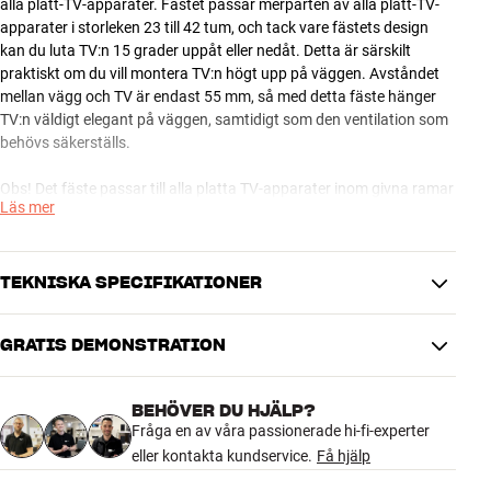
alla platt-TV-apparater. Fästet passar merparten av alla platt-TV-
apparater i storleken 23 till 42 tum, och tack vare fästets design
kan du luta TV:n 15 grader uppåt eller nedåt. Detta är särskilt
praktiskt om du vill montera TV:n högt upp på väggen. Avståndet
mellan vägg och TV är endast 55 mm, så med detta fäste hänger
TV:n väldigt elegant på väggen, samtidigt som den ventilation som
behövs säkerställs.
Obs! Det fäste passar till alla platta TV-apparater inom givna ramar
Läs mer
när det gäller mått, vikt och VESA-monteringshål. Tänk på att
bakåtriktade anslutningar och annat på din TV kan ställa särskilda
krav när det gäller vilken typ av fäste eller adaptrar som kan
användas.
TEKNISKA SPECIFIKATIONER
GRATIS DEMONSTRATION
PRESTANDA
Maximal vikttålighet
20 kg
BEHÖVER DU HJÄLP?
Inbyggt vattenpass
Nej
Fråga en av våra passionerade hi-fi-experter
Horisontell vridning
9 °
eller kontakta kundservice.
Få hjälp
Vertikal vridning
15 °
Inbyggd motor för