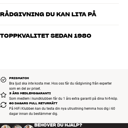
10 års garanti
Inplastad
RÅDGIVNING DU KAN LITA PÅ
Kompatibel med iPhone, iPad, Apple Mouse, Apple TV-remote med
Lightning-kontakt
Våra medarbetare är riktiga entusiaster som kan produkterna och
brinner för riktigt bra ljud – både till musik och hemmabio. Berätta
TOPPKVALITET SEDAN 1980
vad du drömmer om, så hjälper vi dig att hitta den lösning som
passar just dig och din budget
Alla HiFi Klubbens produkter för musik, hemmabio och TV är
noggrant utvalda och byggda för att hålla i många år. Bra för både
plånboken och miljön.
BOKA EN EXPERT
PRISMATCH
Bra ljud ska inte kosta mer. Hos oss får du rådgivning från experter
som en del av priset.
3 ÅRS MEDLEMSGARANTI
Som medlem i kundklubben får du 1 års extra garanti på dina hi-fi-köp.
60 DAGARS FULL RETURRÄTT
På HiFi Klubben kan du testa din nya utrustning hemma hos dig i 60
dagar innan du bestämmer dig.
BEHÖVER DU HJÄLP?