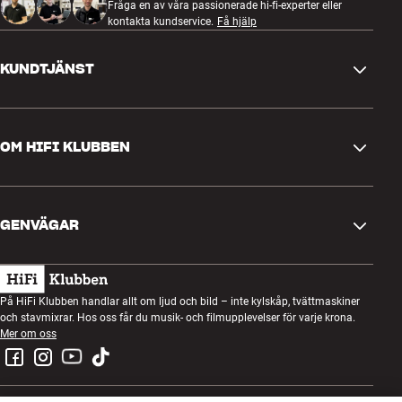
Fråga en av våra passionerade hi-fi-experter eller
kontakta kundservice.
Få hjälp
KUNDTJÄNST
Kontakta oss
OM HIFI KLUBBEN
Frågor och svar
Retur och reklamation
Hitta butik
Ångra beställning
GENVÄGAR
Om oss
Leverans
Kundklubb
Presentkort
Köpvillkor
Lyssnarkväll
På HiFi Klubben handlar allt om ljud och bild – inte kylskåp, tvättmaskiner
Bygg med ljud
och stavmixrar. Hos oss får du musik- och filmupplevelser för varje krona.
Integritetspolicy
Tävlingar
Mer om oss
Montering och installation
Jobb i HiFi Klubben
Hyr en SOUNDBOKS