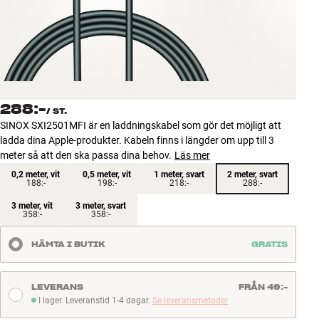
Tillbehör
INSPIRATION
MÄRKEN
288:-
/
ST.
NYHETER
SINOX SXI2501MFI är en laddningskabel som gör det möjligt att
ladda dina Apple-produkter. Kabeln finns i längder om upp till 3
ERBJUDANDEN
meter så att den ska passa dina behov.
Läs mer
0,2 meter, vit
0,5 meter, vit
1 meter, svart
2 meter, svart
188:-
198:-
218:-
288:-
Hitta Butik
3 meter, vit
3 meter, svart
Kundtjänst
358:-
358:-
Logga in
Kundtjänst
HÄMTA I BUTIK
GRATIS
Bygg med ljud
Företag
LEVERANS
FRÅN 49:-
I lager. Leveranstid 1-4 dagar.
Se leveransmetoder
I lager. Leveranstid 1-4 dagar