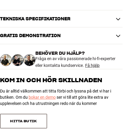
TEKNISKA SPECIFIKATIONER
GRATIS DEMONSTRATION
PRODUKTINFORMATION
Kabellängd (m)
2
BEHÖVER DU HJÄLP?
Fråga en av våra passionerade hi-fi-experter
DIMENSIONER OCH DESIGN
eller kontakta kundservice.
Få hjälp
Färg
Svart
Modell / Variant
2 meter, svart
KOM IN OCH HÖR SKILLNADEN
Vikt (kg)
0,07
Vikt emballage (kg)
0,07
Du är alltid välkommen att titta förbi och lyssna på det vi har i
8 x 3 x 22 cm (bredd x höjd x
butiken. Om du
bokar en demo
ser vi till att göra lite extra av
Mått (förpackning)
djup)
upplevelsen och ha utrustningen redo när du kommer
GENERELLA EGENSKAPER
HITTA BUTIK
Original-Apple-chip (MFI)