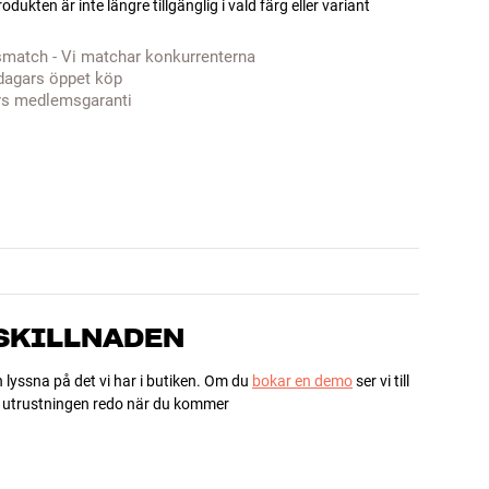
odukten är inte längre tillgänglig i vald färg eller variant
smatch - Vi matchar konkurrenterna
dagars öppet köp
rs medlemsgaranti
 SKILLNADEN
h lyssna på det vi har i butiken. Om du
bokar en demo
ser vi till
ha utrustningen redo när du kommer