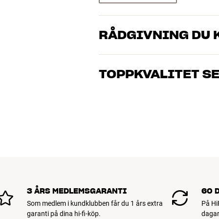
RÅDGIVNING DU K
Våra medarbetare är riktiga entusiaster 
musik och hemmabio. Berätta vad du drö
TOPPKVALITET S
just dig och din budget
Alla HiFi Klubbens produkter för musik
hålla i många år. Bra för både plånboke
BOKA EN EXPERT
3 ÅRS MEDLEMSGARANTI
60 
Som medlem i kundklubben får du 1 års extra
På Hi
garanti på dina hi-fi-köp.
dagar