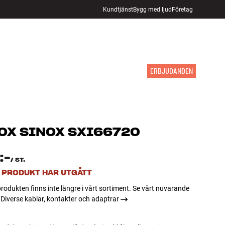
Kundtjänst
Bygg med ljud
Företag
HITTA BUTIK
LOGGA IN
KUNDVAGN
INSPIRATION
MÄRKEN
NYHETER
ERBJUDANDEN
OX
SINOX SXI66720
:-
/
ST.
 PRODUKT HAR UTGÅTT
rodukten finns inte längre i vårt sortiment. Se vårt nuvarande
Diverse kablar, kontakter och adaptrar