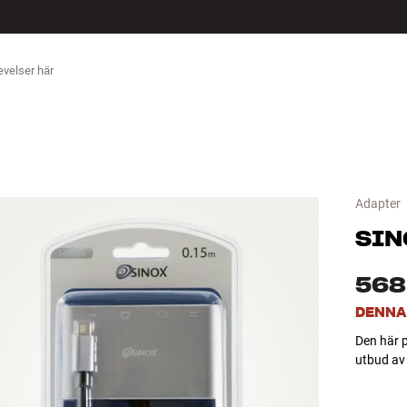
ÖR
Adapter
SIN
568
DENNA
Den här p
utbud av 