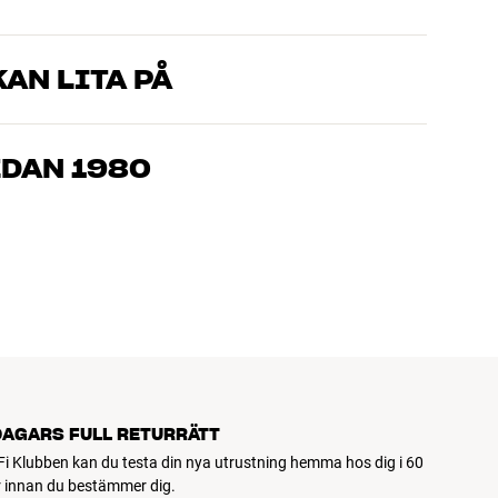
AN LITA PÅ
som kan produkterna och brinner för riktigt bra ljud – både till
mmer om, så hjälper vi dig att hitta den lösning som passar
EDAN 1980
, hemmabio och TV är noggrant utvalda och byggda för att
n och miljön.
DAGARS FULL RETURRÄTT
Fi Klubben kan du testa din nya utrustning hemma hos dig i 60
 innan du bestämmer dig.