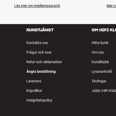
Läs mer om medlemsgaranti
Mer o
KUNDTJÄNST
OM HIFI K
Kontakta oss
Hitta butik
Frågor och svar
Om oss
Retur och reklamation
Kundklubb
Ångra beställning
Lyssnarkväll
Leverans
Tävlingar
Köpvillkor
Jobb i HiFi Klu
Integritetspolicy