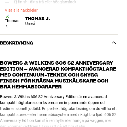
Ej finish i äkta trä eller högglanslack
Visa alla nackdelar
THOMAS J.
Umeå
BESKRIVNING
BOWERS & WILKINS 606 S2 ANNIVERSARY
EDITION – AVANCERAD KOMPAKTHÖGTALARE
MED CONTINUUM-TEKNIK OCH SNYGG
FINISH FÖR KRÄSNA MUSIKÄLSKARE OCH
BRA HEMMABIOGRAFER
Bowers & Wilkins 606 S2 Anniversary Edition är en avancerad
kompakt högtalare som levererar en imponerande öppen och
tredimensionell ljudbild. En perfekt högtalarlösning om du vill ha ett
kompakt stereo- eller hemmabiosystem med riktigt bra ljud. 606 S2
Anniversary Edition kan stå i en hylla eller hänga på väggen, men
den kommer verkligen till sin rätt på ett bra stativ.