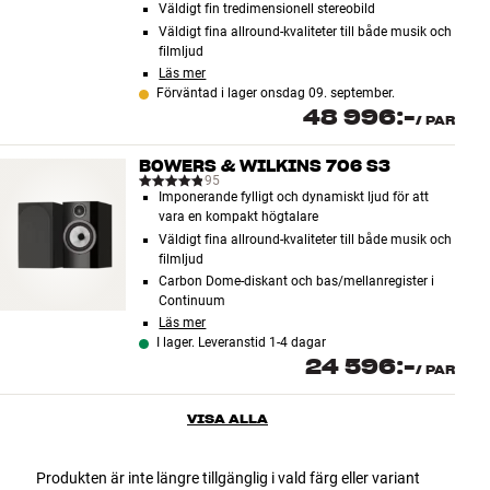
Väldigt fin tredimensionell stereobild
Väldigt fina allround-kvaliteter till både musik och
filmljud
Läs mer
Förväntad i lager onsdag 09. september.
48 996:-
/
PAR
BOWERS & WILKINS 706 S3
95
Imponerande fylligt och dynamiskt ljud för att
vara en kompakt högtalare
Väldigt fina allround-kvaliteter till både musik och
filmljud
Carbon Dome-diskant och bas/mellanregister i
Continuum
Läs mer
I lager. Leveranstid 1-4 dagar
24 596:-
/
PAR
VISA ALLA
Produkten är inte längre tillgänglig i vald färg eller variant