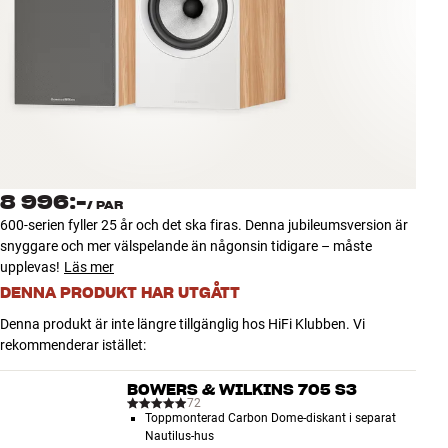
Tillbehör
INSPIRATION
MÄRKEN
NYHETER
8 996:-
/
PAR
ERBJUDANDEN
600-serien fyller 25 år och det ska firas. Denna jubileumsversion är
snyggare och mer välspelande än någonsin tidigare – måste
upplevas!
Läs mer
Hitta Butik
Kundtjänst
DENNA PRODUKT HAR UTGÅTT
Logga in
Denna produkt är inte längre tillgänglig hos HiFi Klubben. Vi
Kundtjänst
rekommenderar istället:
Bygg med ljud
Företag
BOWERS & WILKINS 705 S3
72
Toppmonterad Carbon Dome-diskant i separat
Nautilus-hus