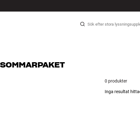
HIFI
HÖGTALARE
SKIVSPELARE
HÖRLURAR
SURROUND
TV
SYSTEM
KABLAR
TILLBEH
Hopp til innhold
SOMMARPAKET
0 produkter
Inga resultat hitta