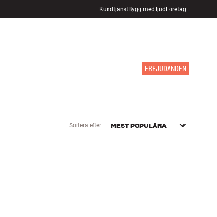
Kundtjänst
Bygg med ljud
Företag
HITTA BUTIK
LOGGA IN
KUNDVAGN
INSPIRATION
MÄRKEN
NYHETER
ERBJUDANDEN
Sortera efter