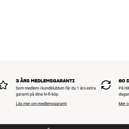
3 ÅRS MEDLEMSGARANTI
60 
Som medlem i kundklubben får du 1 års extra
På Hi
garanti på dina hi-fi-köp.
dagar
Läs mer om medlemsgaranti
Mer o