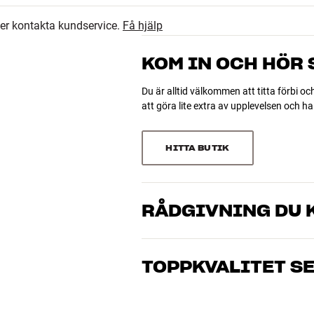
ler kontakta kundservice.
Få hjälp
KOM IN OCH HÖR
Du är alltid välkommen att titta förbi oc
att göra lite extra av upplevelsen och 
jup)
HITTA BUTIK
RÅDGIVNING DU K
Våra medarbetare är riktiga entusiaster 
musik och hemmabio. Berätta vad du drö
221-2, 231), 55 cm (clic 212, 312, 222, 222-2, 232)
TOPPKVALITET S
just dig och din budget
Alla HiFi Klubbens produkter för musik
hålla i många år. Bra för både plånboke
BOKA EN EXPERT