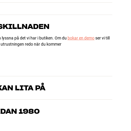
 SKILLNADEN
h lyssna på det vi har i butiken. Om du
bokar en demo
ser vi till
ha utrustningen redo när du kommer
AN LITA PÅ
som kan produkterna och brinner för riktigt bra ljud – både till
mmer om, så hjälper vi dig att hitta den lösning som passar
EDAN 1980
, hemmabio och TV är noggrant utvalda och byggda för att
n och miljön.