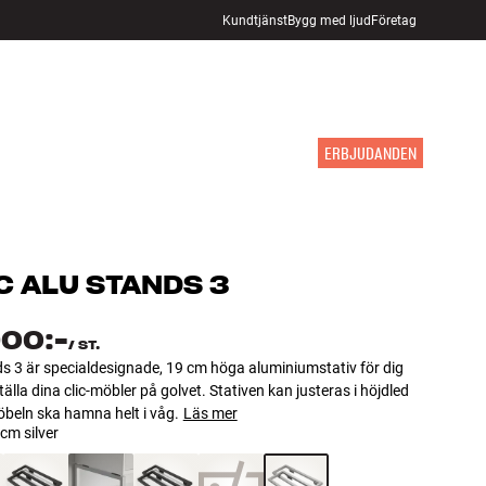
Kundtjänst
Bygg med ljud
Företag
HITTA BUTIK
LOGGA IN
KUNDVAGN
INSPIRATION
MÄRKEN
NYHETER
ERBJUDANDEN
C
ALU STANDS 3
900:-
/
ST.
s 3 är specialdesignade, 19 cm höga aluminiumstativ för dig
ställa dina clic-möbler på golvet. Stativen kan justeras i höjdled
öbeln ska hamna helt i våg.
Läs mer
cm silver