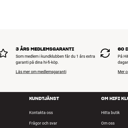
3 ÅRS MEDLEMSGARANTI
60 
Som medlem i kundklubben får du 1 års extra
På Hi
garanti på dina hi-fi-köp.
dagar
Läs mer om medlemsgaranti
Mer o
KUNDTJÄNST
OM HIFI K
Kontakta oss
Hitta butik
Frågor och svar
Om oss