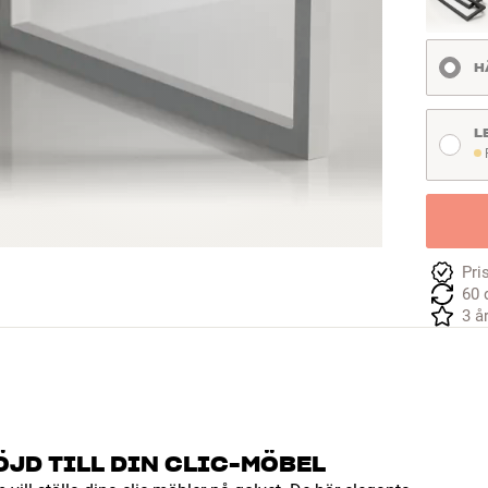
H
L
F
Pri
60 
3 å
HÖJD TILL DIN CLIC-MÖBEL