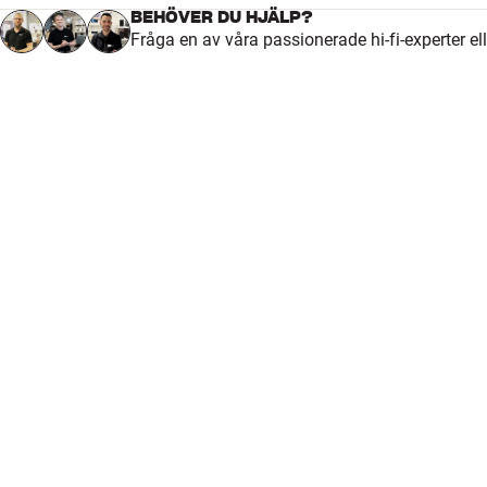
BEHÖVER DU HJÄLP?
Fråga en av våra passionerade hi-fi-experter el
DIMENSIONER OCH DESIGN
Färg
Silver
Modell / Variant
55 cm silver
Vikt (kg)
0
Vikt emballage (kg)
0
Mått (förpackning)
0 x 0 x 0 cm (bredd x höjd x d
Mått (produkt)
19 x 55 cm (höjd x djup)
GENERELLA EGENSKAPER
Stativ till clic-möbler
Höjd: 19 cm (kan justeras i höjdled med ställskruvar)
Material: Aluminium
Levereras i par om 2 st. Extra stödben för långa clic-möbler medföljer.
Djup: 37,5 cm (clic 410, 420, 430, 230), 45,5 cm (clic 111, 211, 311, 221, 
Färger: Silver eller svart