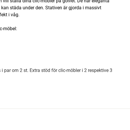
vill ställa dina clic-möbler på golvet. De här eleganta
t kan städa under den. Stativen är gjorda i massivt
ekt i våg.
ic-möbel:
 i par om 2 st. Extra stöd för clic-möbler i 2 respektive 3