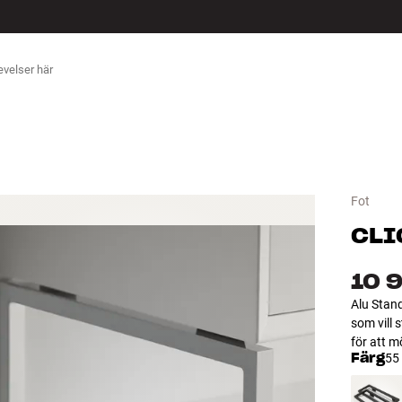
ÖR
Fot
CLI
10 
Alu Stand
som vill 
för att m
Färg
55 