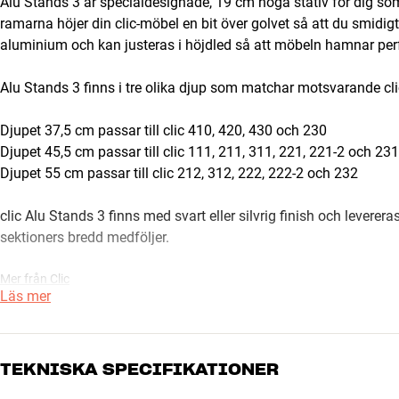
Alu Stands 3 är specialdesignade, 19 cm höga stativ för dig som 
ramarna höjer din clic-möbel en bit över golvet så att du smidig
aluminium och kan justeras i höjdled så att möbeln hamnar perf
Alu Stands 3 finns i tre olika djup som matchar motsvarande cl
Djupet 37,5 cm passar till clic 410, 420, 430 och 230
Djupet 45,5 cm passar till clic 111, 211, 311, 221, 221-2 och 231
Djupet 55 cm passar till clic 212, 312, 222, 222-2 och 232
clic Alu Stands 3 finns med svart eller silvrig finish och levereras
sektioners bredd medföljer.
Mer från Clic
Läs mer
TEKNISKA SPECIFIKATIONER