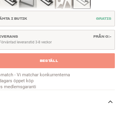
ÄMTA I BUTIK
GRATIS
EVERANS
FRÅN 0:-
Förväntad leveranstid 3-8 veckor
örväntad leveranstid 3-8 veckor
BESTÄLL
smatch - Vi matchar konkurrenterna
dagars öppet köp
rs medlemsgaranti