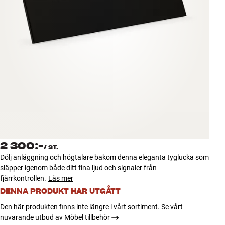
Tillbehör
INSPIRATION
MÄRKEN
NYHETER
ERBJUDANDEN
Hitta Butik
2 300:-
Kundtjänst
/
ST.
Dölj anläggning och högtalare bakom denna eleganta tyglucka som
Logga in
släpper igenom både ditt fina ljud och signaler från
Kundtjänst
fjärrkontrollen.
Läs mer
Bygg med ljud
Företag
DENNA PRODUKT HAR UTGÅTT
Den här produkten finns inte längre i vårt sortiment. Se vårt
nuvarande utbud av Möbel tillbehör