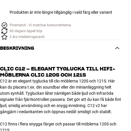
Produkten är inte längre tillgänglig i vald färg eller variant
Prismatch - Vi matchar konkurrenterna
60 dagars öppet köp
3 års medlemsgaranti
BESKRIVNING
CLIC C12 – ELEGANT TYGLUCKA TILL HIFI-
MÖBLERNA CLIC 120S OCH 121S
C12 är en elegant tyglucka till clic-möblerna 120S och 121S. Här
kan du placera t.ex. din soundbar eller din minianläggning helt
utom synhåll. Tygluckan låter nämligen både ljud och infraröda
signaler från fjärrkontrollen passera. Det gör att du kan få både fint
ljud, smidig användning och en snygg inredning. C12 v2 har
gångjärn i nedankanten och öppnas nedåt smidigt och stabilt.
C12 finns i flera snygga färger och passar till möblerna 120S och
121S.