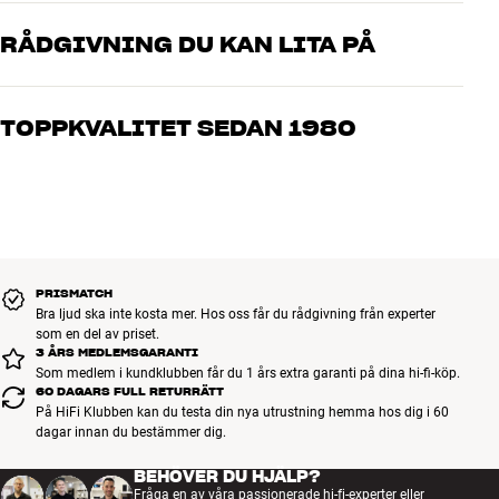
Gångjärn i nedankanten
RÅDGIVNING DU KAN LITA PÅ
Våra medarbetare är riktiga entusiaster som kan produkterna och
brinner för riktigt bra ljud – både till musik och hemmabio. Berätta
TOPPKVALITET SEDAN 1980
vad du drömmer om, så hjälper vi dig att hitta den lösning som
passar just dig och din budget
Alla HiFi Klubbens produkter för musik, hemmabio och TV är
noggrant utvalda och byggda för att hålla i många år. Bra för både
plånboken och miljön.
BOKA EN EXPERT
PRISMATCH
Bra ljud ska inte kosta mer. Hos oss får du rådgivning från experter
som en del av priset.
3 ÅRS MEDLEMSGARANTI
Som medlem i kundklubben får du 1 års extra garanti på dina hi-fi-köp.
60 DAGARS FULL RETURRÄTT
På HiFi Klubben kan du testa din nya utrustning hemma hos dig i 60
dagar innan du bestämmer dig.
BEHÖVER DU HJÄLP?
Fråga en av våra passionerade hi-fi-experter eller