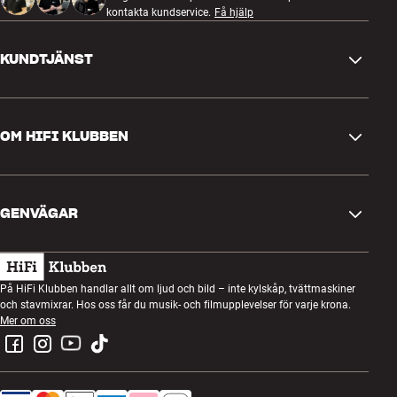
kontakta kundservice.
Få hjälp
KUNDTJÄNST
Kontakta oss
OM HIFI KLUBBEN
Frågor och svar
Retur och reklamation
Hitta butik
Ångra beställning
GENVÄGAR
Om oss
Leverans
Kundklubb
Presentkort
Köpvillkor
Lyssnarkväll
På HiFi Klubben handlar allt om ljud och bild – inte kylskåp, tvättmaskiner
Bygg med ljud
och stavmixrar. Hos oss får du musik- och filmupplevelser för varje krona.
Integritetspolicy
Tävlingar
Mer om oss
Montering och installation
Jobb i HiFi Klubben
Hyr en SOUNDBOKS