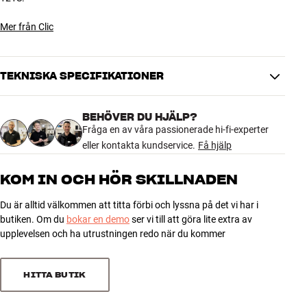
Mer från Clic
TEKNISKA SPECIFIKATIONER
BEHÖVER DU HJÄLP?
DIMENSIONER OCH DESIGN
Fråga en av våra passionerade hi-fi-experter
Färg
Svart
eller kontakta kundservice.
Få hjälp
Färg
Svart
Vikt (kg)
0
KOM IN OCH HÖR SKILLNADEN
Höjd emballage (cm)
0
Längd emballage (cm)
0
Du är alltid välkommen att titta förbi och lyssna på det vi har i
butiken. Om du
Vikt emballage (kg)
bokar en demo
ser vi till att göra lite extra av
0
upplevelsen och ha utrustningen redo när du kommer
Bredd emballage (cm)
0
GENERELLA EGENSKAPER
HITTA BUTIK
Tyglucka till clic 120S och 121S
Släpper igenom ljud och IR-signaler