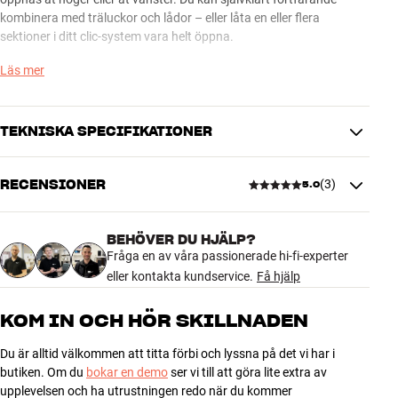
kombinera med träluckor och lådor – eller låta en eller flera
sektioner i ditt clic-system vara helt öppna.
Läs mer
clic C22 passar till möblerna clic 221 och clic 222.
Tygluckorna från clic finns i utförandena svart, vitt eller silver.
TEKNISKA SPECIFIKATIONER
Obs! De vita tygluckorna är relativt känsliga för smuts. Därför
rekommenderar clic att du väljer silver eller svart om du måste
RECENSIONER
(
3
)
5.0
öppna och stänga luckan ofta.
DIMENSIONER OCH DESIGN
Färg
Brun
Mer från Clic
Färg
Coffee
BEHÖVER DU HJÄLP?
5.0
Vikt (kg)
Fråga en av våra passionerade hi-fi-experter
0
Höjd emballage (cm)
eller kontakta kundservice.
0
Få hjälp
Längd emballage (cm)
0
3 recensioner
KOM IN OCH HÖR SKILLNADEN
Vikt emballage (kg)
0
Bredd emballage (cm)
0
Du är alltid välkommen att titta förbi och lyssna på det vi har i
5
3
butiken. Om du
bokar en demo
ser vi till att göra lite extra av
GENERELLA EGENSKAPER
4
0
upplevelsen och ha utrustningen redo när du kommer