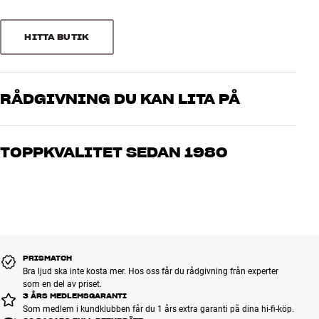
Tyglucka till clic-möbler
3
0
Passar till clic 221 och clic 222
2
0
HITTA BUTIK
Färger: Vit, svart eller silver
1
0
RÅDGIVNING DU KAN LITA PÅ
Sortera efter
Våra medarbetare är riktiga entusiaster som kan produkterna och
brinner för riktigt bra ljud – både till musik och hemmabio. Berätta
TOPPKVALITET SEDAN 1980
vad du drömmer om, så hjälper vi dig att hitta den lösning som
passar just dig och din budget
Alla HiFi Klubbens produkter för musik, hemmabio och TV är
noggrant utvalda och byggda för att hålla i många år. Bra för både
plånboken och miljön.
BOKA EN EXPERT
PRISMATCH
Bra ljud ska inte kosta mer. Hos oss får du rådgivning från experter
som en del av priset.
3 ÅRS MEDLEMSGARANTI
Som medlem i kundklubben får du 1 års extra garanti på dina hi-fi-köp.