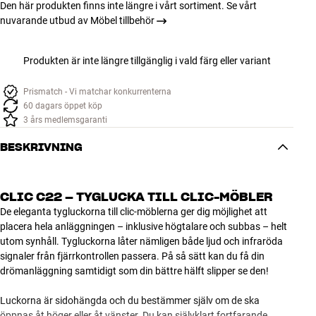
Den här produkten finns inte längre i vårt sortiment. Se vårt
nuvarande utbud av Möbel tillbehör
Produkten är inte längre tillgänglig i vald färg eller variant
Prismatch - Vi matchar konkurrenterna
60 dagars öppet köp
3 års medlemsgaranti
BESKRIVNING
CLIC C22 – TYGLUCKA TILL CLIC-MÖBLER
De eleganta tygluckorna till clic-möblerna ger dig möjlighet att
placera hela anläggningen – inklusive högtalare och subbas – helt
utom synhåll. Tygluckorna låter nämligen både ljud och infraröda
signaler från fjärrkontrollen passera. På så sätt kan du få din
drömanläggning samtidigt som din bättre hälft slipper se den!
Luckorna är sidohängda och du bestämmer själv om de ska
öppnas åt höger eller åt vänster. Du kan självklart fortfarande