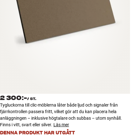
Tillbehör
INSPIRATION
MÄRKEN
NYHETER
ERBJUDANDEN
Hitta Butik
Kundtjänst
2 300:-
Logga in
/
ST.
Kundtjänst
Tygluckorna till clic-möblerna låter både ljud och signaler från
Bygg med ljud
fjärrkontrollen passera fritt, vilket gör att du kan placera hela
Företag
anläggningen – inklusive högtalare och subbas – utom synhåll.
Finns i vitt, svart eller silver.
Läs mer
DENNA PRODUKT HAR UTGÅTT