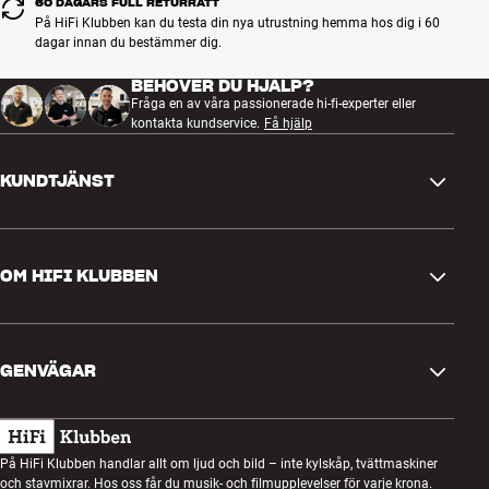
60 DAGARS FULL RETURRÄTT
På HiFi Klubben kan du testa din nya utrustning hemma hos dig i 60
dagar innan du bestämmer dig.
BEHÖVER DU HJÄLP?
Fråga en av våra passionerade hi-fi-experter eller
kontakta kundservice.
Få hjälp
KUNDTJÄNST
Kontakta oss
OM HIFI KLUBBEN
Frågor och svar
Retur och reklamation
Hitta butik
Ångra beställning
GENVÄGAR
Om oss
Leverans
Kundklubb
Presentkort
Köpvillkor
Lyssnarkväll
På HiFi Klubben handlar allt om ljud och bild – inte kylskåp, tvättmaskiner
Bygg med ljud
och stavmixrar. Hos oss får du musik- och filmupplevelser för varje krona.