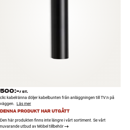
Tillbehör
INSPIRATION
MÄRKEN
NYHETER
ERBJUDANDEN
Hitta Butik
Kundtjänst
500:-
Logga in
/
ST.
Kundtjänst
clic kabelränna döljer kabelbunten från anläggningen till TV:n på
Bygg med ljud
väggen.
Läs mer
Företag
DENNA PRODUKT HAR UTGÅTT
Den här produkten finns inte längre i vårt sortiment. Se vårt
nuvarande utbud av Möbel tillbehör