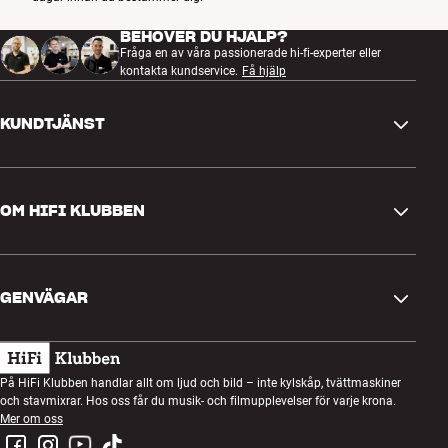
BEHÖVER DU HJÄLP?
Fråga en av våra passionerade hi-fi-experter eller
kontakta kundservice.
Få hjälp
KUNDTJÄNST
Kontakta oss
OM HIFI KLUBBEN
Frågor och svar
Retur och reklamation
Hitta butik
Ångra beställning
GENVÄGAR
Om oss
Leverans
Kundklubb
Presentkort
Köpvillkor
Lyssnarkväll
På HiFi Klubben handlar allt om ljud och bild – inte kylskåp, tvättmaskiner
Bygg med ljud
och stavmixrar. Hos oss får du musik- och filmupplevelser för varje krona.
Integritetspolicy
Tävlingar
Mer om oss
Montering och installation