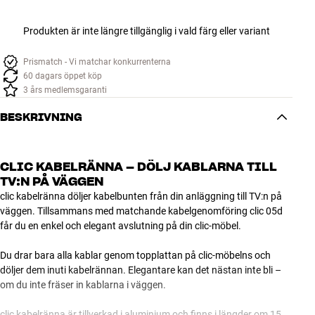
Produkten är inte längre tillgänglig i vald färg eller variant
Prismatch - Vi matchar konkurrenterna
60 dagars öppet köp
3 års medlemsgaranti
BESKRIVNING
CLIC KABELRÄNNA – DÖLJ KABLARNA TILL
TV:N PÅ VÄGGEN
clic kabelränna döljer kabelbunten från din anläggning till TV:n på
väggen. Tillsammans med matchande kabelgenomföring clic 05d
får du en enkel och elegant avslutning på din clic-möbel.
Du drar bara alla kablar genom topplattan på clic-möbelns och
döljer dem inuti kabelrännan. Elegantare kan det nästan inte bli –
om du inte fräser in kablarna i väggen.
clic kabelränna är tillverkad i aluminium och finns i längder om 15