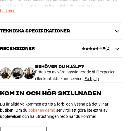
och 20 cm. Du kan välja mellan finish i vitt, svart och silver.
Läs mer
clic 05 kabelränna passar följande clic-möbler: clic 410, clic 420, clic
430, clic 230, clic 111, clic 211, clic 311, clic 221, clic 221-2, clic 231,
clic 212, clic 312, clic 222, clic 222-1, clic 232
TEKNISKA SPECIFIKATIONER
Kom ihåg att köpa till clic 05d kabelgenomföring, som är anpassad
RECENSIONER
(
2
)
4.5
för kabelrännan, så att du får en snygg och elegant anslutning till
DIMENSIONER OCH DESIGN
din clic-möbel.
Färg
Svart
Färg
Svart
BEHÖVER DU HJÄLP?
Mer från Clic
4.5
Vikt (kg)
Fråga en av våra passionerade hi-fi-experter
0
Höjd emballage (cm)
eller kontakta kundservice.
0
Få hjälp
Längd emballage (cm)
0
2 recensioner
KOM IN OCH HÖR SKILLNADEN
Vikt emballage (kg)
0
Bredd emballage (cm)
0
Du är alltid välkommen att titta förbi och lyssna på det vi har i
5
1
butiken. Om du
bokar en demo
ser vi till att göra lite extra av
GENERELLA EGENSKAPER
4
1
upplevelsen och ha utrustningen redo när du kommer
Kabelränna till clic-möbler
3
0
Längd: 15 eller 20 cm