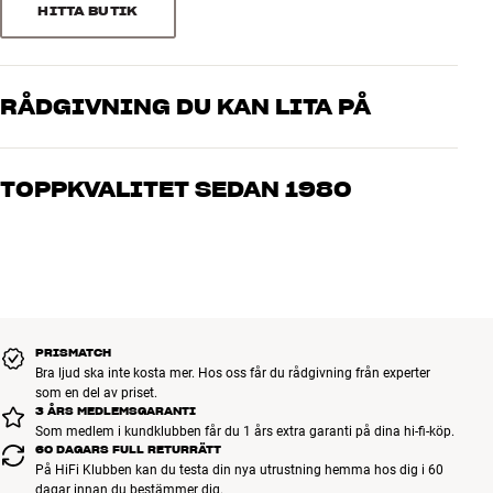
2
0
HITTA BUTIK
clic 05 kabelränna passar följande clic-möbler: clic 410, clic 420, clic
1
0
430, clic 230, clic 111, clic 211, clic 311, clic 221, clic 221-2, clic 231,
clic 212, clic 312, clic 222, clic 222-1, clic 232
Aluminiumutförande
RÅDGIVNING DU KAN LITA PÅ
Sortera efter
Finish: vit, svart eller silver
Våra medarbetare är riktiga entusiaster som kan produkterna och
brinner för riktigt bra ljud – både till musik och hemmabio. Berätta
TOPPKVALITET SEDAN 1980
vad du drömmer om, så hjälper vi dig att hitta den lösning som
passar just dig och din budget
Alla HiFi Klubbens produkter för musik, hemmabio och TV är
noggrant utvalda och byggda för att hålla i många år. Bra för både
plånboken och miljön.
BOKA EN EXPERT
PRISMATCH
Bra ljud ska inte kosta mer. Hos oss får du rådgivning från experter
som en del av priset.
3 ÅRS MEDLEMSGARANTI
Som medlem i kundklubben får du 1 års extra garanti på dina hi-fi-köp.
60 DAGARS FULL RETURRÄTT
På HiFi Klubben kan du testa din nya utrustning hemma hos dig i 60
dagar innan du bestämmer dig.