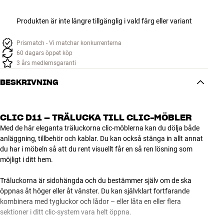
Produkten är inte längre tillgänglig i vald färg eller variant
Prismatch - Vi matchar konkurrenterna
60 dagars öppet köp
3 års medlemsgaranti
BESKRIVNING
CLIC D11 – TRÄLUCKA TILL CLIC-MÖBLER
Med de här eleganta träluckorna clic-möblerna kan du dölja både
anläggning, tillbehör och kablar. Du kan också stänga in allt annat
du har i möbeln så att du rent visuellt får en så ren lösning som
möjligt i ditt hem.
Träluckorna är sidohängda och du bestämmer själv om de ska
öppnas åt höger eller åt vänster. Du kan självklart fortfarande
kombinera med tygluckor och lådor – eller låta en eller flera
sektioner i ditt clic-system vara helt öppna.