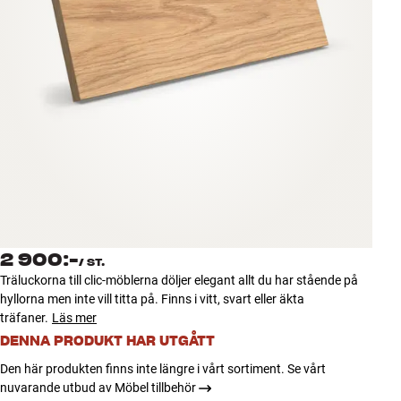
Tillbehör
INSPIRATION
MÄRKEN
NYHETER
ERBJUDANDEN
Hitta Butik
2 900:-
Kundtjänst
/
ST.
Träluckorna till clic-möblerna döljer elegant allt du har stående på
Logga in
hyllorna men inte vill titta på. Finns i vitt, svart eller äkta
Kundtjänst
träfaner.
Läs mer
Bygg med ljud
Företag
DENNA PRODUKT HAR UTGÅTT
Den här produkten finns inte längre i vårt sortiment. Se vårt
nuvarande utbud av Möbel tillbehör