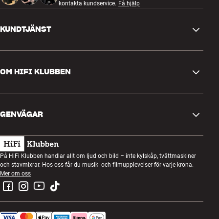
kontakta kundservice.
Få hjälp
KUNDTJÄNST
Kontakta oss
OM HIFI KLUBBEN
Frågor och svar
Retur och reklamation
Hitta butik
Ångra beställning
GENVÄGAR
Om oss
Leverans
Kundklubb
Presentkort
Köpvillkor
Lyssnarkväll
På HiFi Klubben handlar allt om ljud och bild – inte kylskåp, tvättmaskiner
Bygg med ljud
och stavmixrar. Hos oss får du musik- och filmupplevelser för varje krona.
Integritetspolicy
Tävlingar
Mer om oss
Montering och installation
Jobb i HiFi Klubben
Hyr en SOUNDBOKS
Retur av elavfall