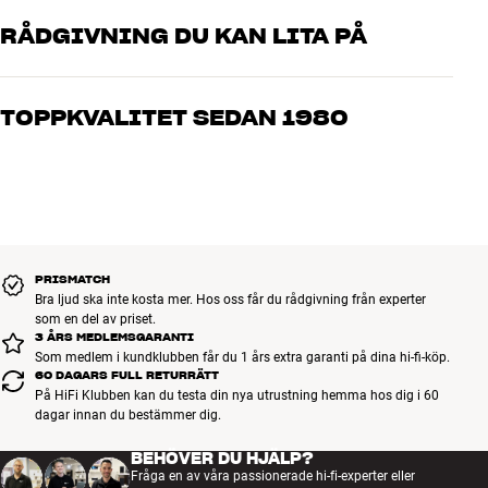
Färger: Vit, svart, ek, svart ask, zebrano
RÅDGIVNING DU KAN LITA PÅ
Våra medarbetare är riktiga entusiaster som kan produkterna och
brinner för riktigt bra ljud – både till musik och hemmabio. Berätta
TOPPKVALITET SEDAN 1980
vad du drömmer om, så hjälper vi dig att hitta den lösning som
passar just dig och din budget
Alla HiFi Klubbens produkter för musik, hemmabio och TV är
noggrant utvalda och byggda för att hålla i många år. Bra för både
plånboken och miljön.
BOKA EN EXPERT
PRISMATCH
Bra ljud ska inte kosta mer. Hos oss får du rådgivning från experter
som en del av priset.
3 ÅRS MEDLEMSGARANTI
Som medlem i kundklubben får du 1 års extra garanti på dina hi-fi-köp.
60 DAGARS FULL RETURRÄTT
På HiFi Klubben kan du testa din nya utrustning hemma hos dig i 60
dagar innan du bestämmer dig.
BEHÖVER DU HJÄLP?
Fråga en av våra passionerade hi-fi-experter eller