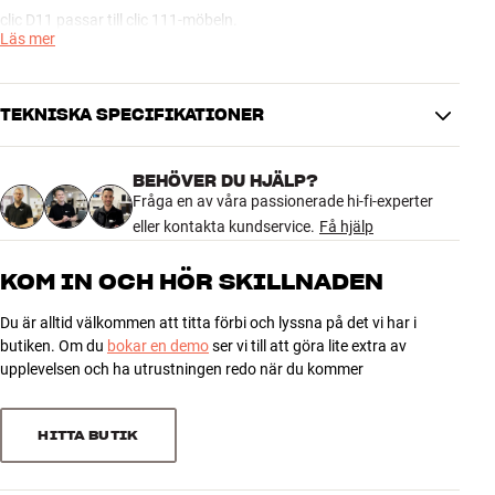
clic D11 passar till clic 111-möbeln.
Läs mer
clic D11 finns med lackerad finish (vit eller svart) samt äkta träfaner
(svart ask, ek eller zebrano).
TEKNISKA SPECIFIKATIONER
Mer från Clic
BEHÖVER DU HJÄLP?
DIMENSIONER OCH DESIGN
Fråga en av våra passionerade hi-fi-experter
Färg
Träfärgad
eller kontakta kundservice.
Få hjälp
Färg
Ljus ek
Vikt (kg)
0
KOM IN OCH HÖR SKILLNADEN
Höjd emballage (cm)
0
Längd emballage (cm)
0
Du är alltid välkommen att titta förbi och lyssna på det vi har i
butiken. Om du
Vikt emballage (kg)
bokar en demo
ser vi till att göra lite extra av
0
upplevelsen och ha utrustningen redo när du kommer
Bredd emballage (cm)
0
GENERELLA EGENSKAPER
HITTA BUTIK
Trälucka till clic-möbler
Passar till clic 111