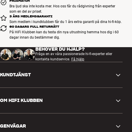
PRISMATCH
Bra ljud ska inte kosta mer. Hos oss får du rådgivning från experter
som en del av priset.
3 ÅRS MEDLEMSGARANTI
Som medlem i kundklubben får du 1 års extra garanti på dina hi-fi-köp.
60 DAGARS FULL RETURRÄTT
På HiFi Klubben kan du testa din nya utrustning hemma hos dig i 60
dagar innan du bestämmer dig.
BEHÖVER DU HJÄLP?
Fråga en av våra passionerade hi-fi-experter eller
kontakta kundservice.
Få hjälp
KUNDTJÄNST
Kontakta oss
OM HIFI KLUBBEN
Frågor och svar
Retur och reklamation
Hitta butik
Ångra beställning
GENVÄGAR
Om oss