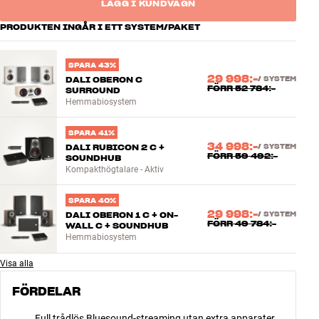
LÄGG I KUNDVAGN
PRODUKTEN INGÅR I ETT SYSTEM/PAKET
SPARA 43%
29 998:-
DALI OBERON C
/
SYSTEM
FÖRR
52 784:-
SURROUND
Hemmabiosystem
SPARA 41%
34 998:-
DALI RUBICON 2 C +
/
SYSTEM
FÖRR
59 492:-
SOUNDHUB
Kompakthögtalare - Aktiv
SPARA 40%
29 998:-
DALI OBERON 1 C + ON-
/
SYSTEM
FÖRR
49 784:-
WALL C + SOUNDHUB
Hemmabiosystem
Visa alla
FÖRDELAR
Full trådlös Bluesound-streaming utan extra apparater