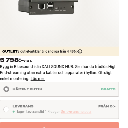
Tillbehör
INSPIRATION
MÄRKEN
NYHETER
OUTLET
3 outlet-artiklar tillgängliga
från 4 496:-
5 798:-
/
ST.
ERBJUDANDEN
Bygg in Bluesound i din DALI SOUND HUB. Sen har du trådlös High
End-streaming utan extra kablar och apparater i hyllan. Otroligt
Hitta Butik
enkel montering.
Läs mer
Kundtjänst
HÄMTA I BUTIK
GRATIS
Logga in
Kundtjänst
Bygg med ljud
LEVERANS
FRÅN 0:-
Företag
I lager. Leveranstid 1-4 dagar.
Se leveransmetoder
I lager. Leveranstid 1-4 dagar