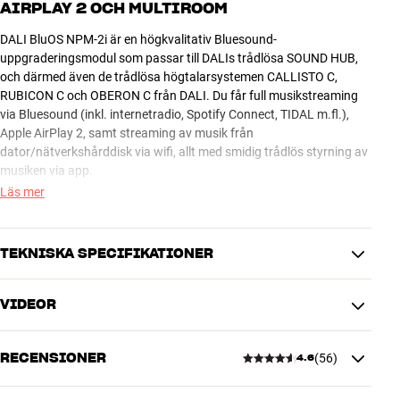
AIRPLAY 2 OCH MULTIROOM
DALI BluOS NPM-2i är en högkvalitativ Bluesound-
uppgraderingsmodul som passar till DALIs trådlösa SOUND HUB,
och därmed även de trådlösa högtalarsystemen CALLISTO C,
RUBICON C och OBERON C från DALI. Du får full musikstreaming
via Bluesound (inkl. internetradio, Spotify Connect, TIDAL m.fl.),
Apple AirPlay 2, samt streaming av musik från
dator/nätverkshårddisk via wifi, allt med smidig trådlös styrning av
musiken via app.
Läs mer
Volymkontrollen är också fullt integrerad så att du kan reglera
ljudstyrkan från app, fjärrkontroll, högtalare eller SOUND HUB
precis som du vill. Allt det här sker med den bästa digitala
TEKNISKA SPECIFIKATIONER
ljudkvalitet som går att uppbåda idag. Och det är bara början!
Modulen integrerar nämligen perfekt och trådlöst med resten av
VIDEOR
Bluesound-systemet, vilket gör att du snabbt kan lägga till
DIMENSIONER OCH DESIGN
ytterligare Bluesound-högtalare och -enheter och streama musik i
Färg
Svart
toppkvalitet i hela ditt hem.
RECENSIONER
(
56
)
Vikt (kg)
0,45
4.6
Vikt emballage (kg)
0,5
SOUND HUB, Bluesound och de trådlösa högtalarsystemen från
16 x 6 x 29 cm (bredd x höjd x