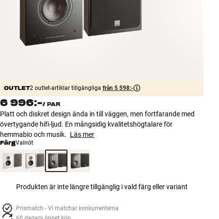
Tillbehör
INSPIRATION
MÄRKEN
NYHETER
OUTLET
2 outlet-artiklar tillgängliga
från 5 598:-
6 996:-
/
PAR
ERBJUDANDEN
Platt och diskret design ända in till väggen, men fortfarande med
övertygande hifi-ljud. En mångsidig kvalitetshögtalare för
Hitta Butik
hemmabio och musik.
Läs mer
Kundtjänst
Färg
Valnöt
Logga in
Kundtjänst
Bygg med ljud
Företag
Produkten är inte längre tillgänglig i vald färg eller variant
Prismatch - Vi matchar konkurrenterna
60 dagars öppet köp