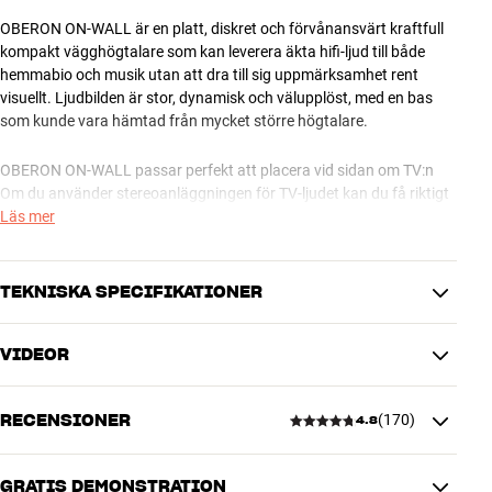
OBERON ON-WALL är en platt, diskret och förvånansvärt kraftfull
kompakt vägghögtalare som kan leverera äkta hifi-ljud till både
hemmabio och musik utan att dra till sig uppmärksamhet rent
visuellt. Ljudbilden är stor, dynamisk och välupplöst, med en bas
som kunde vara hämtad från mycket större högtalare.
OBERON ON-WALL passar perfekt att placera vid sidan om TV:n
Om du använder stereoanläggningen för TV-ljudet kan du få riktigt
fint tvåkanaligt hifi-ljud till både musik och film. Och har du en
Läs mer
komplett surround-hemmabio kan du använda OBERON ON-WALL
till både front-, center- och sido-/bakkanaler och få ett övertygande
resultat – även utan subbas. Det här beror inte minst på den
TEKNISKA SPECIFIKATIONER
raffinerade basporten på baksidan, som utnyttjar väggplaceringen
maximalt.
VIDEOR
PRESTANDA
OBERON ON-WALL kan enkelt hängas upp på väggen i det
Frekvensomfång (-3 dB)
55 - 26000 Hz
integrerade väggfästet.
RECENSIONER
(
170
)
Kabinettkonstruktion
Basreflex
4.8
Bi-wire
Nej
Utförandet håller hög klass med elegant rundat frontskydd i tyg,
Känslighet
87 dB
och precis som de andra högtalarna i OBERON-serien kommer
GRATIS DEMONSTRATION