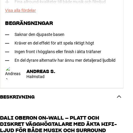
Fina allround-kvaliteter till både musik och filmljud
Visa alla fördelar
BEGRÄNSNINGAR
Saknar den djupaste basen
Kräver en del effekt för att spela riktigt högt
Ingen front i högglans eller finish i äkta träfaner
En del dyrare alternativ har ännu mer detaljerad ljudbild
ANDREAS S.
Halmstad
BESKRIVNING
DALI OBERON ON-WALL – PLATT OCH
DISKRET VÄGGHÖGTALARE MED ÄKTA HIFI-
LJUD FÖR BÅDE MUSIK OCH SURROUND