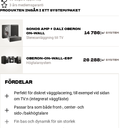
3 års medlemsgaranti
PRODUKTEN INGÅR I ETT SYSTEM/PAKET
SONOS AMP + DALI OBERON
14 786:-
ON-WALL
/
SYSTEM
Stereoanläggning till TV
OBERON-ON-WALL-E9F
26 288:-
/
SYSTEM
Högtalarsystem
FÖRDELAR
Perfekt för diskret väggplacering, till exempel vid sidan
om TV:n (integrerat väggfäste)
Passar bra som både front-, center- och
sido-/bakhögtalare
Fin bas och dynamik för sin storlek