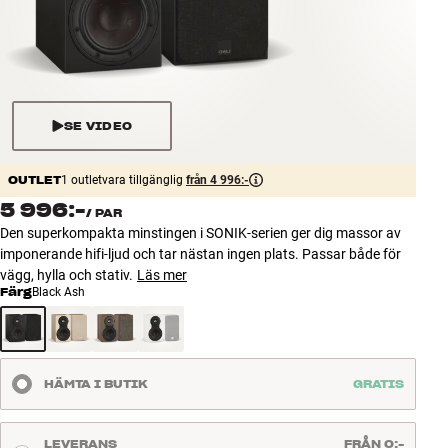
Tillbehör
INSPIRATION
MÄRKEN
SE VIDEO
NYHETER
OUTLET
1 outletvara tillgänglig
från 4 996:-
5 996:-
/
PAR
ERBJUDANDEN
Den superkompakta minstingen i SONIK-serien ger dig massor av
imponerande hifi-ljud och tar nästan ingen plats. Passar både för
Hitta Butik
vägg, hylla och stativ.
Läs mer
Kundtjänst
Färg
Black Ash
Logga in
Kundtjänst
Bygg med ljud
Företag
HÄMTA I BUTIK
GRATIS
LEVERANS
FRÅN 0:-