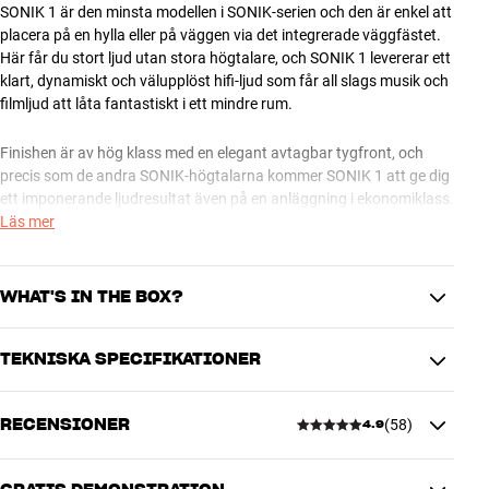
SONIK 1 är den minsta modellen i SONIK-serien och den är enkel att
placera på en hylla eller på väggen via det integrerade väggfästet.
Här får du stort ljud utan stora högtalare, och SONIK 1 levererar ett
klart, dynamiskt och välupplöst hifi-ljud som får all slags musik och
filmljud att låta fantastiskt i ett mindre rum.
Finishen är av hög klass med en elegant avtagbar tygfront, och
precis som de andra SONIK-högtalarna kommer SONIK 1 att ge dig
ett imponerande ljudresultat även på en anläggning i ekonomiklass.
Du kan lugnt förbereda dig på att bli imponerad, oavsett om du
Läs mer
njuter av en häftig konsert i din hemmabio eller lite stillsam jazz
över ett glas rödvin sent på kvällen.
WHAT'S IN THE BOX?
SONIK 1 är också en fantastisk lösning för din TV. Ge högtalarna en
kompakt anläggning med HDMI-anslutning – till exempel från
TEKNISKA SPECIFIKATIONER
Bluesound eller Argon Audio – och se fram emot ett fylligt TV-ljud
Frontskydd
med tusentals detaljer och ett autentiskt hifi-ljud som överträffar
Gummifötter
vilken soundbar som helst. Och detta utan att lösningen blir mer
RECENSIONER
(
58
)
Gummitassar
4.9
komplicerad eller orimligt dyr. Med en matchande ljudmöbel kan du
PRESTANDA
Dokumentation
till och med gömma både system och högtalare bakom eleganta
Frekvensomfång (-3 dB)
51 - 26000 Hz
tygluckor om du vill. Så är estetiken också på plats.
Kabinettkonstruktion
Basreflex