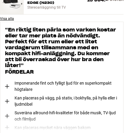
13 994:-
EDGE (N230)
Stereoanläggning till TV
Visa alla
“
En riktig liten pärla som varken kostar
eller tar mer plats än nödvändigt.
Perfekt för ett rum eller ett litet
vardagsrum tillsammans med en
kompakt hifi-anläggning. Du kommer
att bli överraskad över hur bra den
låter!
”
FÖRDELAR
Imponerande fint och fylligt ljud för en superkompakt
högtalare
Kan placeras på vägg, på stativ, i bokhylla, på hylla eller i
ljudmöbel
Suveräna allround-hifi-kvaliteter för både musik, TV-ljud
och filmljud
Kan placeras mycket nära väggen bakom