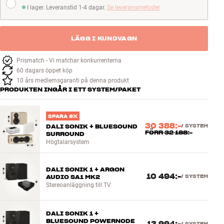
I lager. Leveranstid 1-4 dagar.
Se leveransmetoder
I lager. Leveranstid 1-4 dagar
LÄGG I KUNDVAGN
Prismatch - Vi matchar konkurrenterna
60 dagars öppet köp
10 års medlemsgaranti på denna produkt
PRODUKTEN INGÅR I ETT SYSTEM/PAKET
SPARA 6%
30 388:-
DALI SONIK + BLUESOUND
/
SYSTEM
FÖRR
32 188:-
SURROUND
Högtalarsystem
DALI SONIK 1 + ARGON
10 494:-
AUDIO SA1 MK2
/
SYSTEM
Stereoanläggning till TV
DALI SONIK 1 +
BLUESOUND POWERNODE
/
SYSTEM