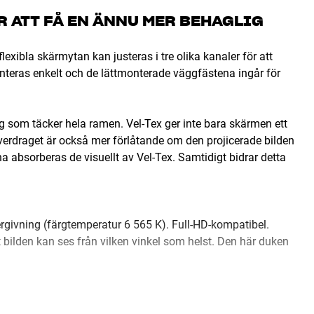
 ATT FÅ EN ÄNNU MER BEHAGLIG
exibla skärmytan kan justeras i tre olika kanaler för att
onteras enkelt och de lättmonterade väggfästena ingår för
ag som täcker hela ramen. Vel-Tex ger inte bara skärmen ett
 Överdraget är också mer förlåtande om den projicerade bilden
na absorberas de visuellt av Vel-Tex. Samtidigt bidrar detta
ergivning (färgtemperatur 6 565 K). Full-HD-kompatibel.
att bilden kan ses från vilken vinkel som helst. Den här duken