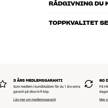
RÅDGIVNING DU K
Våra medarbetare är riktiga entusiaster 
musik och hemmabio. Berätta vad du drö
TOPPKVALITET S
just dig och din budget
Alla HiFi Klubbens produkter för musik
hålla i många år. Bra för både plånboke
BOKA EN EXPERT
3 ÅRS MEDLEMSGARANTI
60 
Som medlem i kundklubben får du 1 års extra
På Hi
garanti på dina hi-fi-köp.
dagar
Läs mer om medlemsgaranti
Mer o