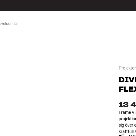
ÖR
Projekto
DIV
FLE
13 
Frame Vi
projektio
sig över 
kraftfull