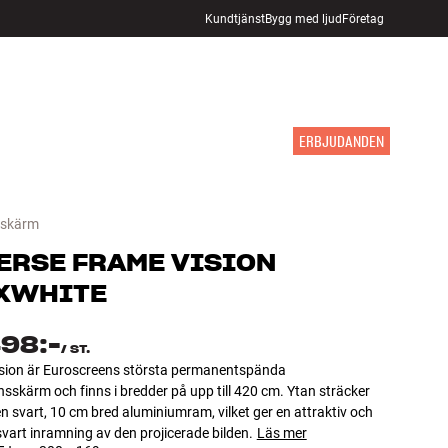
Kundtjänst
Bygg med ljud
Företag
HITTA BUTIK
LOGGA IN
KUNDVAGN
INSPIRATION
MÄRKEN
NYHETER
ERBJUDANDEN
rskärm
ERSE
FRAME VISION
XWHITE
498:-
/
ST.
sion är Euroscreens största permanentspända
nsskärm och finns i bredder på upp till 420 cm. Ytan sträcker
en svart, 10 cm bred aluminiumram, vilket ger en attraktiv och
 svart inramning av den projicerade bilden.
Läs mer