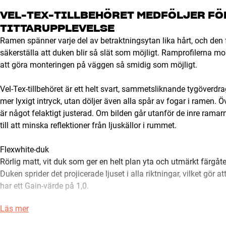
VEL-TEX-TILLBEHÖRET MEDFÖLJER FÖR
TITTARUPPLEVELSE
Ramen spänner varje del av betraktningsytan lika hårt, och den fl
säkerställa att duken blir så slät som möjligt. Ramprofilerna m
att göra monteringen på väggen så smidig som möjligt.
Vel-Tex-tillbehöret är ett helt svart, sammetsliknande tygöverdr
mer lyxigt intryck, utan döljer även alla spår av fogar i ramen.
är något felaktigt justerad. Om bilden går utanför de inre ramar
till att minska reflektioner från ljuskällor i rummet.
Flexwhite-duk
Rörlig matt, vit duk som ger en helt plan yta och utmärkt färgåt
Duken sprider det projicerade ljuset i alla riktningar, vilket gör 
har ett Gain-värde på 1,0.
Läs mer