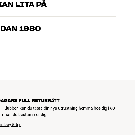
AN LITA PÅ
som kan produkterna och brinner för riktigt bra ljud – både till
mmer om, så hjälper vi dig att hitta den lösning som passar
EDAN 1980
, hemmabio och TV är noggrant utvalda och byggda för att
n och miljön.
DAGARS FULL RETURRÄTT
Fi Klubben kan du testa din nya utrustning hemma hos dig i 60
 innan du bestämmer dig.
m buy & try