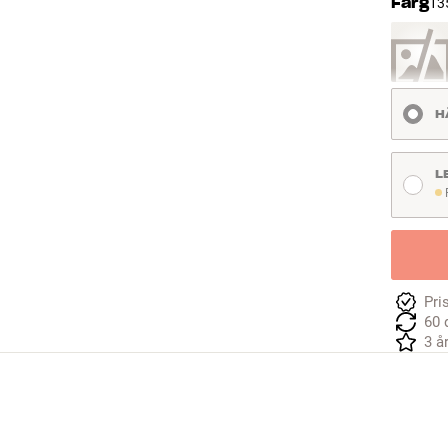
Färg
13
H
L
F
Pri
60 
3 å