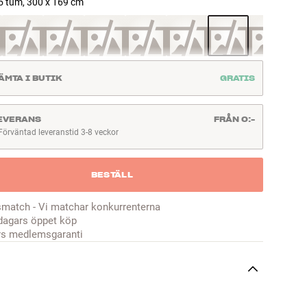
5 tum, 300 x 169 cm
ÄMTA I BUTIK
GRATIS
EVERANS
FRÅN 0:-
Förväntad leveranstid 3-8 veckor
örväntad leveranstid 3-8 veckor
BESTÄLL
smatch - Vi matchar konkurrenterna
dagars öppet köp
rs medlemsgaranti