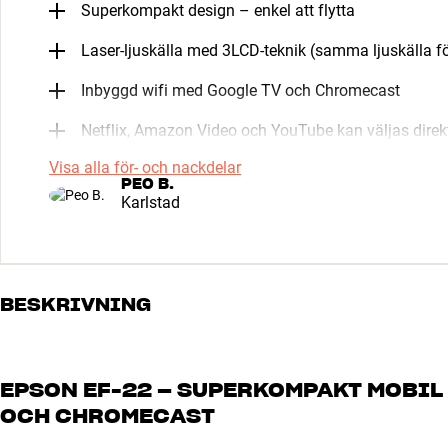
Superkompakt design – enkel att flytta
Laser-ljuskälla med 3LCD-teknik (samma ljuskälla för
Inbyggd wifi med Google TV och Chromecast
Netflix, Amazon Video och YouTube kan väljas direkt
Visa alla för- och nackdelar
PEO B.
Karlstad
BESKRIVNING
EPSON EF-22 – SUPERKOMPAKT MOBIL
OCH CHROMECAST