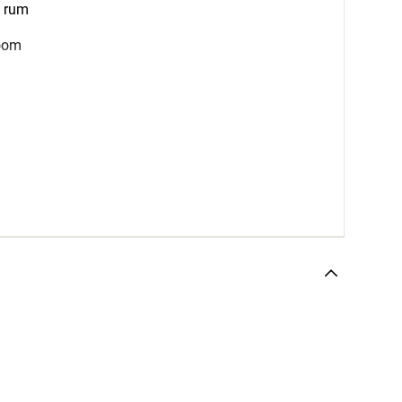
a rum
zoom