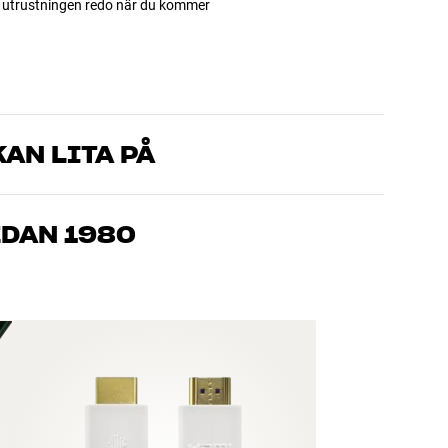
ha utrustningen redo när du kommer
AN LITA PÅ
som kan produkterna och brinner för riktigt bra ljud – både till
mmer om, så hjälper vi dig att hitta den lösning som passar
EDAN 1980
, hemmabio och TV är noggrant utvalda och byggda för att
n och miljön.