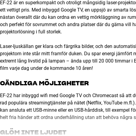
EF-22 är en superkompakt och otroligt mångsidig laser-projektor
ett vettigt pris. Med inbyggd Google TV, en uppsjö av smarta lö
nästan överallt där du kan ordna en vettig mörkläggning av rum
och perfekt för sovrummet och andra platser där du gärna vill 
projektorlösning i full storlek.
Laser-ljuskällan ger klara och färgrika bilder, och den automatisk
projektorn inte står mitt framför duken. Du spar energi jämfört 
extremt lång livstid på lampan – ända upp till 20 000 timmar i 
film varje dag under de kommande 10 åren!
OÄNDLIGA MÖJLIGHETER
EF-22 har inbyggd wifi med Google TV och Chromecast så att du via 
rad populära streamingtjänster på nätet (Netflix, YouTube m.fl.
kan ansluta ett USB-minne eller en USB-hårddisk, till exempel f
helt fria händer att ordna underhållning utan att behöva några 
GLÖM INTE LJUDET