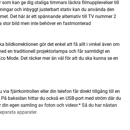
 som kan ge dig otaliga timmars läckra filmupplevelser till
sningar och inbyggt justerbart stativ kan du använda den
met. Det här är ett spännande alternativ till TV nummer 2
ha stor bild men inte behöver en fastmonterad
a bildkorrektionen gör det enkel att få allt i vinkel även om
med en traditionell projektorlampa och får samtidigt en
Eco Mode. Det räcker mer än väl för att du ska kunna se en
fjärrkontrollen eller din telefon får direkt tillgång till en
). På baksidan hittar du också en USB-port med ström där du
ör din egen samling av foton och videor.* Så du har nästan
separata apparater.