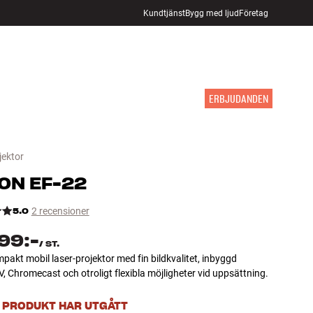
Kundtjänst
Bygg med ljud
Företag
HITTA BUTIK
LOGGA IN
KUNDVAGN
INSPIRATION
MÄRKEN
NYHETER
ERBJUDANDEN
jektor
ON
EF-22
5.0
2 recensioner
99:-
/
ST.
akt mobil laser-projektor med fin bildkvalitet, inbyggd
, Chromecast och otroligt flexibla möjligheter vid uppsättning.
 PRODUKT HAR UTGÅTT