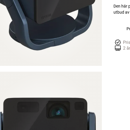
Den här p
utbud av 
Pr
Pri
2 å