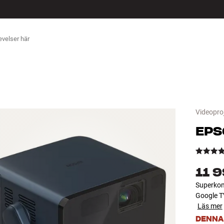
ÖR
Videopro
EPS
11 9
Superkomp
Google TV
Läs mer
DENNA