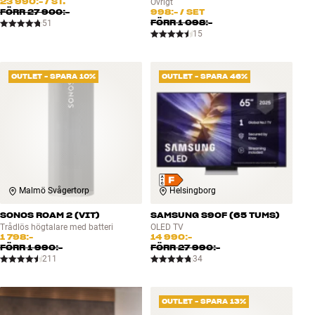
23 990:-
/ ST.
Övrigt
FÖRR
27 900:-
998:-
/ SET
FÖRR
1 098:-
51
15
OUTLET - SPARA 10%
OUTLET - SPARA 46%
Malmö Svågertorp
Helsingborg
SONOS ROAM 2 (VIT)
SAMSUNG S90F (65 TUMS)
Trådlös högtalare med batteri
OLED TV
1 798:-
14 990:-
FÖRR
1 990:-
FÖRR
27 990:-
211
34
OUTLET - SPARA 13%