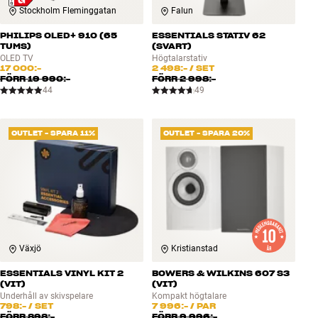
Stockholm Fleminggatan
Falun
PHILIPS OLED+ 910 (65
ESSENTIALS STATIV 62
TUMS)
(SVART)
OLED TV
Högtalarstativ
17 000:-
2 498:-
/ SET
FÖRR
19 990:-
FÖRR
2 998:-
44
49
OUTLET - SPARA 11%
OUTLET - SPARA 20%
Växjö
Kristianstad
ESSENTIALS VINYL KIT 2
BOWERS & WILKINS 607 S3
(VIT)
(VIT)
Underhåll av skivspelare
Kompakt högtalare
798:-
/ SET
7 996:-
/ PAR
FÖRR
898:-
FÖRR
9 996:-