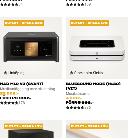
54
189
OUTLET - SPARA 23%
OUTLET - SPARA 17%
Linköping
Stockholm Sickla
NAD M10 V3 (SVART)
BLUESOUND NODE (N130)
(VIT)
Musikanläggning med streaming
22 998:-
Musikstreamer
FÖRR
29 998:-
4 998:-
FÖRR
5 998:-
178
386
OUTLET - SPARA 13%
OUTLET - SPARA 10%