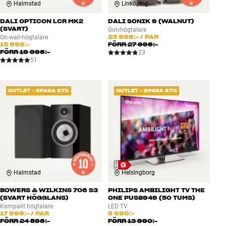
Halmstad
Linköping
DALI OPTICON LCR MK2
DALI SONIK 9 (WALNUT)
(SVART)
Golvhögtalare
23 996:-
/ PAR
On-wall-högtalare
15 996:-
FÖRR
27 996:-
FÖRR
19 996:-
23
51
OUTLET - SPARA 27%
OUTLET - SPARA 57%
Halmstad
Helsingborg
BOWERS & WILKINS 706 S3
PHILIPS AMBILIGHT TV THE
(SVART HÖGGLANS)
ONE PUS8949 (50 TUMS)
Kompakt högtalare
LED TV
17 996:-
/ PAR
5 990:-
FÖRR
24 596:-
FÖRR
13 990:-