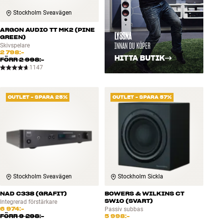
Stockholm Sveavägen
ARGON AUDIO TT MK2 (PINE
LYSSNA
GREEN)
INNAN DU KÖPER
Skivspelare
2 798:-
HITTA BUTIK
FÖRR
2 998:-
1147
OUTLET - SPARA 25%
OUTLET - SPARA 57%
Stockholm Sveavägen
Stockholm Sickla
NAD C338 (GRAFIT)
BOWERS & WILKINS CT
SW10 (SVART)
Integrerad förstärkare
6 974:-
Passiv subbas
FÖRR
9 298:-
5 998:-