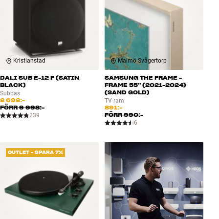
Kristianstad
Malmö Svågertorp
DALI SUB E-12 F (SATIN
SAMSUNG THE FRAME -
BLACK)
FRAME 55" (2021-2024)
(SAND GOLD)
Subbas
8 698:-
TV-ram
FÖRR
9 998:-
891:-
FÖRR
990:-
239
6
OUTLET - SPARA 7%