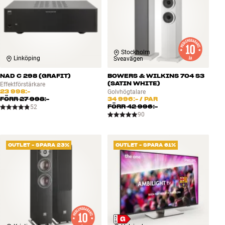
Stockholm
Linköping
Sveavägen
NAD C 298 (GRAFIT)
BOWERS & WILKINS 704 S3
(SATIN WHITE)
Effektförstärkare
23 998:-
Golvhögtalare
FÖRR
27 998:-
34 996:-
/ PAR
FÖRR
42 996:-
52
90
OUTLET - SPARA 23%
OUTLET - SPARA 61%