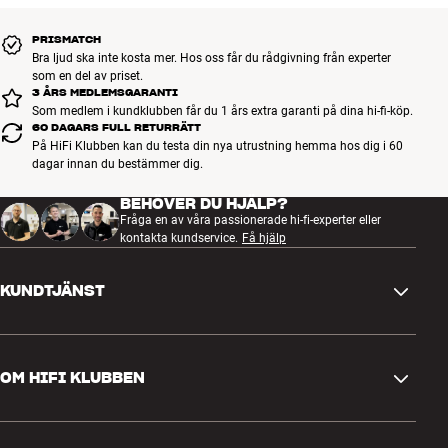
PRISMATCH
Bra ljud ska inte kosta mer. Hos oss får du rådgivning från experter
som en del av priset.
3 ÅRS MEDLEMSGARANTI
Som medlem i kundklubben får du 1 års extra garanti på dina hi-fi-köp.
60 DAGARS FULL RETURRÄTT
På HiFi Klubben kan du testa din nya utrustning hemma hos dig i 60
dagar innan du bestämmer dig.
BEHÖVER DU HJÄLP?
Fråga en av våra passionerade hi-fi-experter eller
kontakta kundservice.
Få hjälp
KUNDTJÄNST
Kontakta oss
OM HIFI KLUBBEN
Frågor och svar
Retur och reklamation
Hitta butik