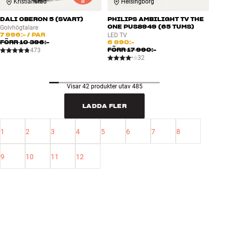
Kristianstad
Helsingborg
DALI OBERON 5 (SVART)
PHILIPS AMBILIGHT TV THE
ONE PUS8949 (65 TUMS)
Golvhögtalare
7 996:-
/ PAR
LED TV
FÖRR
10 396:-
6 990:-
FÖRR
17 990:-
473
32
Visar 42 produkter utav 485
LADDA FLER
1
2
3
4
5
6
7
8
9
10
11
12