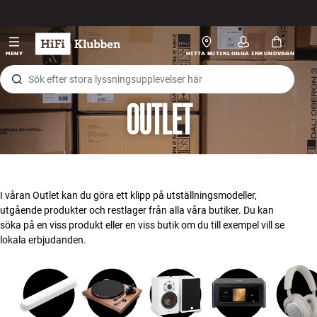
Hopp til innhold
HiFi
MENY
HITTA BUTIK
LOGGA IN
KUNDVAGN
Högtalare
OUTLET
Skivspelare
Hörlurar
Surround
I våran Outlet kan du göra ett klipp på utställningsmodeller,
utgående produkter och restlager från alla våra butiker. Du kan
TV
söka på en viss produkt eller en viss butik om du till exempel vill se
lokala erbjudanden.
System
Kablar