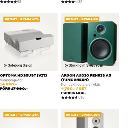
95
32
OUTLET - SPARA 17%
OUTLET - SPARA 8%
Göteborg Sisjön
Stockholm Sveavägen
OPTOMA HD35UST (VIT)
ARGON AUDIO FENRIS A5
(PINE GREEN)
Videoprojektor
14 990:-
Kompakthögtalare - Aktiv
FÖRR
17 990:-
4 790:-
/ SET
FÖRR
5 198:-
636
OUTLET - SPARA 14%
OUTLET - SPARA 19%