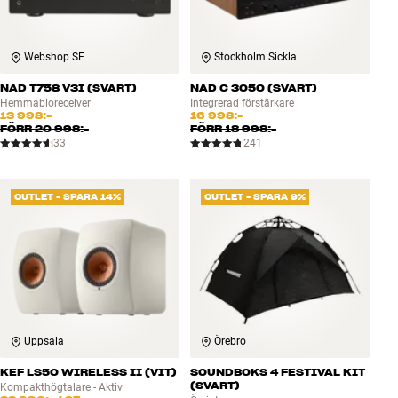
Webshop SE
Stockholm Sickla
NAD T758 V3I (SVART)
NAD C 3050 (SVART)
Hemmabioreceiver
Integrerad förstärkare
13 998:-
16 998:-
FÖRR
20 998:-
FÖRR
18 998:-
33
241
OUTLET - SPARA 14%
OUTLET - SPARA 9%
Uppsala
Örebro
KEF LS50 WIRELESS II (VIT)
SOUNDBOKS 4 FESTIVAL KIT
(SVART)
Kompakthögtalare - Aktiv