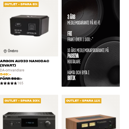
OUTLET - SPARA 8%
3 ÅRS
MEDLEMSGARANTI PÅ HI-FI
FRI
FRAKT ÖVER 1 500:-*
10 ÅRS MEDLEMSKAPSGARANTI PÅ
Örebro
PASSIVA
HÖGTALARE
ARGON AUDIO NANODAC
(SVART)
DA-omvandlare
HÄMTA OCH BYTA I
549:-
BUTIK
FÖRR
598:-
165
OUTLET - SPARA 33%
OUTLET - SPARA 11%