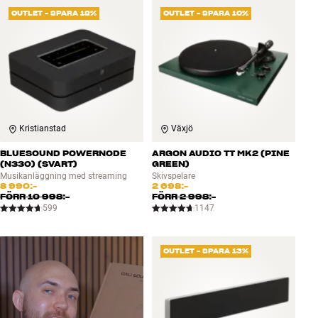
OUTLET - SPARA 18%
OUTLET - SPARA 10%
Kristianstad
Växjö
BLUESOUND POWERNODE
ARGON AUDIO TT MK2 (PINE
(N330) (SVART)
GREEN)
Musikanläggning med streaming
Skivspelare
8 990:-
2 698:-
FÖRR
10 998:-
FÖRR
2 998:-
599
1147
OUTLET - SPARA 13%