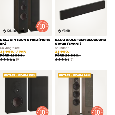
Kristianstad
Växjö
DALI OPTICON 8 MK2 (MORK
BANG & OLUFSEN BEOSOUND
EK)
STAGE (SVART)
Golvhögtalare
Soundbar
33 996:-
/ PAR
23 990:-
FÖRR
41 996:-
FÖRR
26 990:-
39
51
OUTLET - SPARA 20%
OUTLET - SPARA 14%