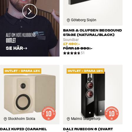
Göteborg Sisjön
BANG & OLUFSEN BEOSOUND
ALLT OM HIFI KLUBBENS
STAGE (NATURAL/BLACK)
OUTLET
Soundbar
17 490:-
SE HÄR
FÖRR
19 990:-
51
OUTLET - SPARA 13%
OUTLET - SPARA 19%
Stockholm Sickla
Malmö Svågertorp
DALI KUPID (CARAMEL
DALI RUBICON 6 (SVART