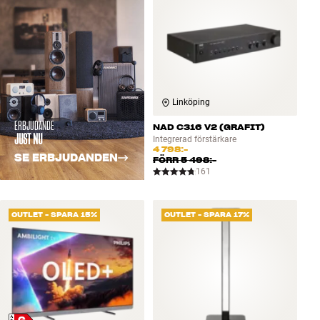
Linköping
ERBJUDANDE
NAD C316 V2 (GRAFIT)
JUST NU
Integrerad förstärkare
4 798:-
SE ERBJUDANDEN
FÖRR
5 498:-
161
OUTLET - SPARA 15%
OUTLET - SPARA 17%