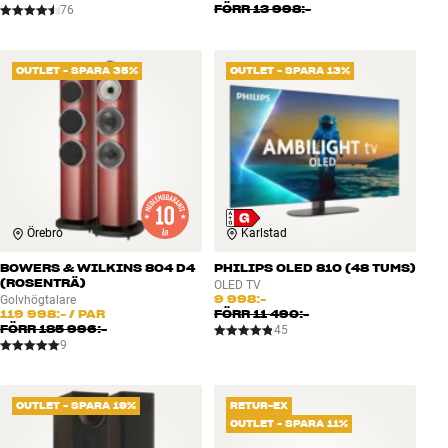
FÖRR
13 998:-
76
OUTLET - SPARA 35%
OUTLET - SPARA 13%
Örebro
Karlstad
BOWERS & WILKINS 804 D4
PHILIPS OLED 810 (48 TUMS)
(ROSENTRÄ)
OLED TV
9 998:-
Golvhögtalare
119 998:-
/ PAR
FÖRR
11 490:-
FÖRR
185 996:-
45
9
OUTLET - SPARA 19%
RETUR-EX
OUTLET - SPARA 11%