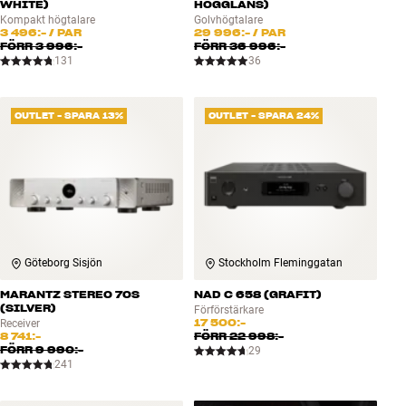
WHITE)
HÖGGLANS)
Kompakt högtalare
Golvhögtalare
3 496:-
/ PAR
29 996:-
/ PAR
FÖRR
3 996:-
FÖRR
36 996:-
131
36
OUTLET - SPARA 13%
OUTLET - SPARA 24%
Göteborg Sisjön
Stockholm Fleminggatan
MARANTZ STEREO 70S
NAD C 658 (GRAFIT)
(SILVER)
Förförstärkare
17 500:-
Receiver
8 741:-
FÖRR
22 998:-
FÖRR
9 990:-
29
241