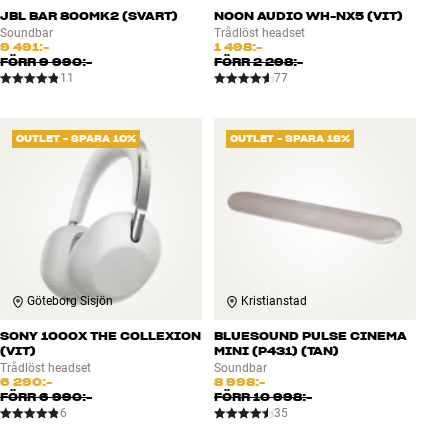
JBL BAR 800MK2 (SVART)
NOON AUDIO WH-NX5 (VIT)
Soundbar
Trådlöst headset
9 491:-
1 498:-
FÖRR
9 990:-
FÖRR
2 298:-
11
77
OUTLET - SPARA 10%
OUTLET - SPARA 18%
Göteborg Sisjön
Kristianstad
SONY 1000X THE COLLEXION
BLUESOUND PULSE CINEMA
(VIT)
MINI (P431) (TAN)
Trådlöst headset
Soundbar
6 290:-
8 998:-
FÖRR
6 990:-
FÖRR
10 998:-
6
35