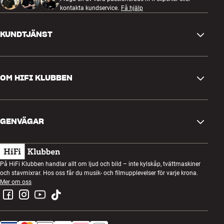
kontakta kundservice.
Få hjälp
KUNDTJÄNST
Kontakta oss
OM HIFI KLUBBEN
Frågor och svar
Retur och reklamation
Hitta butik
Ångra beställning
GENVÄGAR
Om oss
Leverans
Kundklubb
Presentkort
Köpvillkor
Lyssnarkväll
På HiFi Klubben handlar allt om ljud och bild – inte kylskåp, tvättmaskiner
Bygg med ljud
och stavmixrar. Hos oss får du musik- och filmupplevelser för varje krona.
Integritetspolicy
Tävlingar
Mer om oss
Montering och installation
Jobb i HiFi Klubben
Hyr en SOUNDBOKS