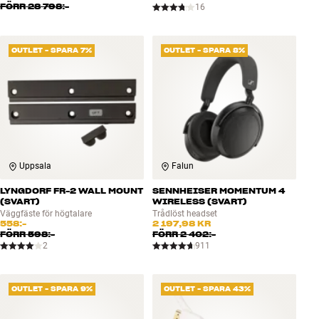
FÖRR
28 798:-
16
OUTLET - SPARA 7%
OUTLET - SPARA 8%
Uppsala
Falun
LYNGDORF FR-2 WALL MOUNT
SENNHEISER MOMENTUM 4
(SVART)
WIRELESS (SVART)
Väggfäste för högtalare
Trådlöst headset
558:-
2 197,98 KR
FÖRR
598:-
FÖRR
2 402:-
2
911
OUTLET - SPARA 9%
OUTLET - SPARA 43%