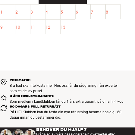
1
2
3
4
5
6
7
8
9
10
11
12
13
PRISMATCH
Bra ljud ska inte kosta mer. Hos oss får du rådgivning från experter
som en del av priset.
3 ÅRS MEDLEMSGARANTI
Som medlem i kundklubben får du 1 års extra garanti på dina hi-fi-köp.
60 DAGARS FULL RETURRÄTT
På HiFi Klubben kan du testa din nya utrustning hemma hos dig i 60
dagar innan du bestämmer dig.
BEHÖVER DU HJÄLP?
Fråga en av våra passionerade hi-fi-experter eller