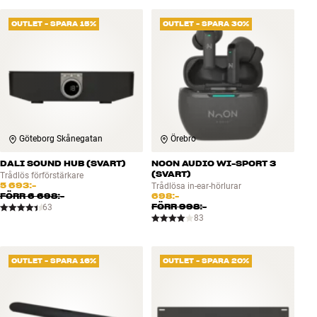
OUTLET - SPARA 15%
OUTLET - SPARA 30%
Göteborg Skånegatan
Örebro
DALI SOUND HUB (SVART)
NOON AUDIO WI-SPORT 3
(SVART)
Trådlös förförstärkare
5 693:-
Trådlösa in-ear-hörlurar
FÖRR
6 698:-
698:-
FÖRR
998:-
63
83
OUTLET - SPARA 16%
OUTLET - SPARA 20%