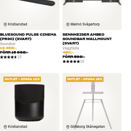
Kristianstad
Malmö Svågertorp
BLUESOUND PULSE CINEMA
SENNHEISER AMBEO
(P530) (SVART)
SOUNDBAR WALLMOUNT
(SVART)
Soundbar
13 498:-
Väggfäste
FÖRR
15 998:-
480:-
FÖRR
598:-
25
20
OUTLET - SPARA 12%
OUTLET - SPARA 15%
Kristianstad
Göteborg Skånegatan