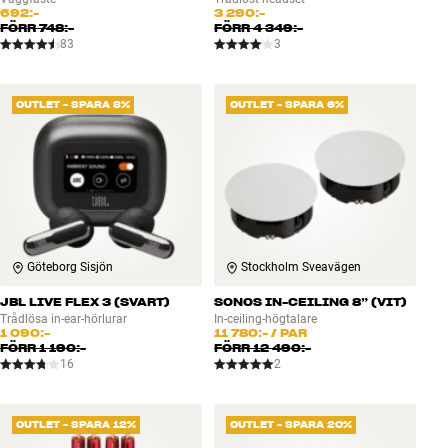
692:-
3 290:-
FÖRR
748:-
FÖRR
4 349:-
83
3
OUTLET - SPARA 8%
OUTLET - SPARA 6%
Göteborg Sisjön
Stockholm Sveavägen
JBL LIVE FLEX 3 (SVART)
SONOS IN-CEILING 8” (VIT)
Trådlösa in-ear-hörlurar
In-ceiling-högtalare
1 090:-
11 780:-
/ PAR
FÖRR
1 190:-
FÖRR
12 490:-
16
2
OUTLET - SPARA 12%
OUTLET - SPARA 20%