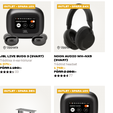
OUTLET - SPARA 10%
OUTLET - SPARA 24%
Uppsala
Uppsala
JBL LIVE BUDS 3 (SVART)
NOON AUDIO WH-NX5
(SVART)
Trådlösa in-ear-hörlurar
1 071:-
Trådlöst headset
FÖRR
1 190:-
1 748:-
FÖRR
2 298:-
33
77
OUTLET - SPARA 36%
OUTLET - SPARA 10%