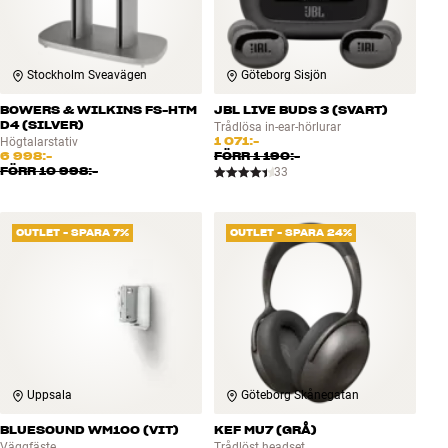
Stockholm Sveavägen
Göteborg Sisjön
BOWERS & WILKINS FS-HTM
JBL LIVE BUDS 3 (SVART)
D4 (SILVER)
Trådlösa in-ear-hörlurar
1 071:-
Högtalarstativ
6 998:-
FÖRR
1 190:-
FÖRR
10 998:-
33
OUTLET - SPARA 7%
OUTLET - SPARA 24%
Uppsala
Göteborg Skånegatan
BLUESOUND WM100 (VIT)
KEF MU7 (GRÅ)
Väggfäste
Trådlöst headset