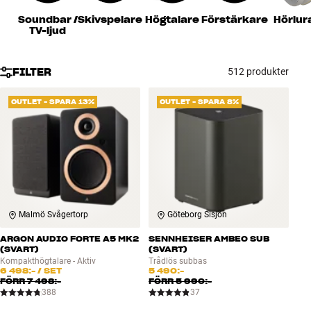
Tillbehör
Soundbar /
Skivspelare
Högtalare
Förstärkare
Hörlur
TV-ljud
INSPIRATION
FILTER
512 produkter
MÄRKEN
OUTLET - SPARA 13%
OUTLET - SPARA 8%
NYHETER
ERBJUDANDEN
Hitta Butik
Kundtjänst
Malmö Svågertorp
Göteborg Sisjön
Logga in
Kundtjänst
ARGON AUDIO FORTE A5 MK2
SENNHEISER AMBEO SUB
Bygg med ljud
(SVART)
(SVART)
Företag
Kompakthögtalare - Aktiv
Trådlös subbas
6 498:-
/ SET
5 490:-
FÖRR
7 498:-
FÖRR
5 990:-
388
37