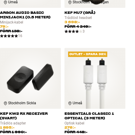
Umeå
Stockholm Sveavägen
ARGON AUDIO BASIC
KEF MU7 (GRÅ)
MINIJACK1 (0.5 METER)
Trådlöst headset
3 698:-
Minijack-kabel
79:-
FÖRR
4 349:-
FÖRR
138:-
3
16
OUTLET - SPARA 38%
Stockholm Sickla
Umeå
KEF KW2 RX RECEIVER
ESSENTIALS CLASSIC 1
(SVART)
OPTICAL (3 METER)
Trådlös adapter
Optisk kabel
1 895:-
276:-
FÖRR
1 990:-
FÖRR
448:-