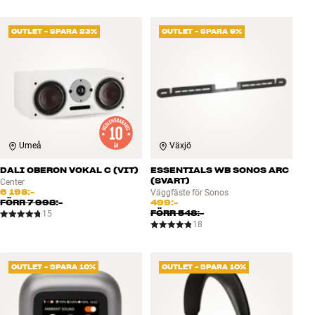
OUTLET - SPARA 23%
OUTLET - SPARA 9%
Umeå
Växjö
DALI OBERON VOKAL C (VIT)
ESSENTIALS WB SONOS ARC
(SVART)
Center
6 198:-
Väggfäste för Sonos
FÖRR
7 998:-
499:-
FÖRR
548:-
15
18
OUTLET - SPARA 10%
OUTLET - SPARA 10%