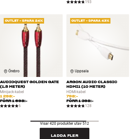
193
OUTLET - SPARA 24%
OUTLET - SPARA 43%
Örebro
Uppsala
AUDIOQUEST GOLDEN GATE
ARGON AUDIO CLASSIC
(1.5 METER)
HDMI1 (10 METER)
Minijack-kabel
HDMI-kabel
1 298:-
798:-
FÖRR
1 698:-
FÖRR
1 398:-
6
128
Visar 420 produkter utav 512
LADDA FLER