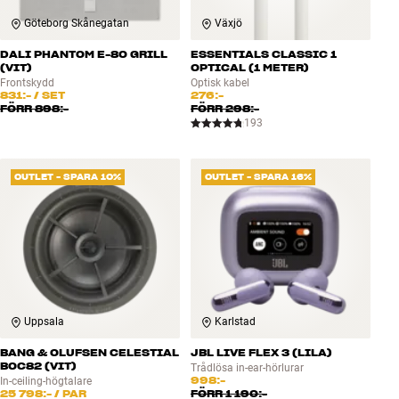
Göteborg Skånegatan
Växjö
DALI PHANTOM E-80 GRILL
ESSENTIALS CLASSIC 1
(VIT)
OPTICAL (1 METER)
Frontskydd
Optisk kabel
831:-
/ SET
276:-
FÖRR
898:-
FÖRR
298:-
193
OUTLET - SPARA 10%
OUTLET - SPARA 16%
Uppsala
Karlstad
BANG & OLUFSEN CELESTIAL
JBL LIVE FLEX 3 (LILA)
BOC82 (VIT)
Trådlösa in-ear-hörlurar
998:-
In-ceiling-högtalare
25 798:-
/ PAR
FÖRR
1 190:-