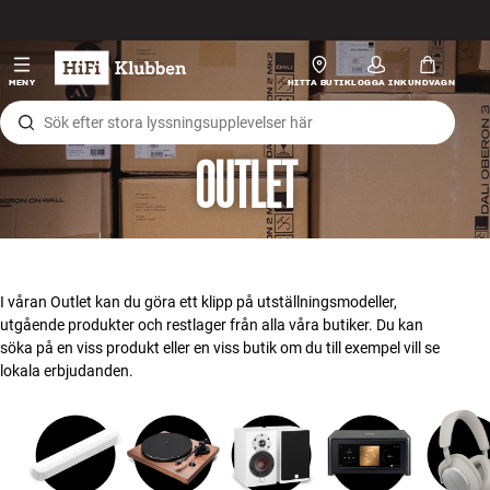
Hopp til innhold
HiFi
MENY
HITTA BUTIK
LOGGA IN
KUNDVAGN
Högtalare
OUTLET
Skivspelare
Hörlurar
Surround
I våran Outlet kan du göra ett klipp på utställningsmodeller,
utgående produkter och restlager från alla våra butiker. Du kan
TV
söka på en viss produkt eller en viss butik om du till exempel vill se
lokala erbjudanden.
System
Kablar