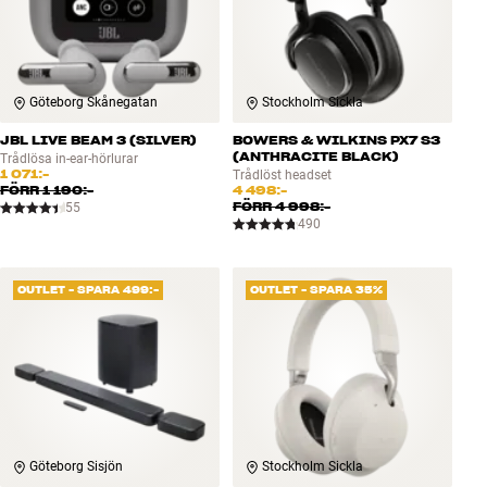
Göteborg Skånegatan
Stockholm Sickla
JBL LIVE BEAM 3 (SILVER)
BOWERS & WILKINS PX7 S3
(ANTHRACITE BLACK)
Trådlösa in-ear-hörlurar
1 071:-
Trådlöst headset
FÖRR
1 190:-
4 498:-
FÖRR
4 998:-
55
490
OUTLET - SPARA 499:-
OUTLET - SPARA 35%
Göteborg Sisjön
Stockholm Sickla