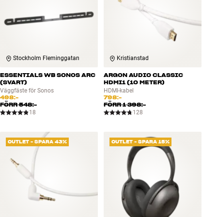
Stockholm Fleminggatan
Kristianstad
ESSENTIALS WB SONOS ARC
ARGON AUDIO CLASSIC
(SVART)
HDMI1 (10 METER)
Väggfäste för Sonos
HDMI-kabel
498:-
798:-
FÖRR
548:-
FÖRR
1 398:-
18
128
OUTLET - SPARA 43%
OUTLET - SPARA 15%