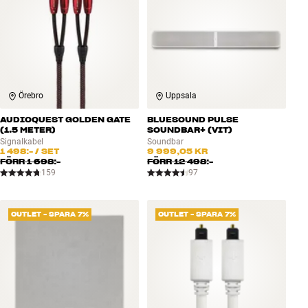
Örebro
Uppsala
AUDIOQUEST GOLDEN GATE
BLUESOUND PULSE
(1.5 METER)
SOUNDBAR+ (VIT)
Signalkabel
Soundbar
1 498:-
/ SET
9 999,05 KR
FÖRR
1 698:-
FÖRR
12 498:-
159
97
OUTLET - SPARA 7%
OUTLET - SPARA 7%