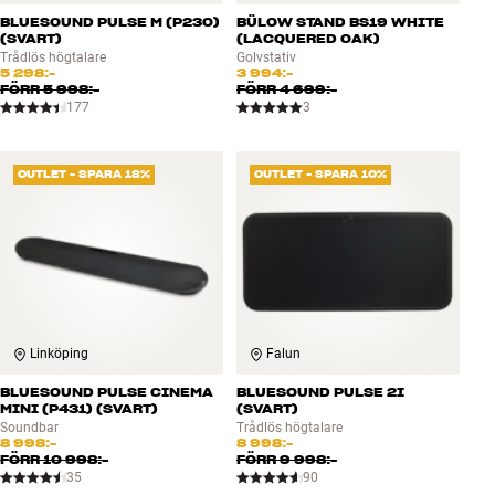
BLUESOUND PULSE M (P230)
BÜLOW STAND BS19 WHITE
(SVART)
(LACQUERED OAK)
Trådlös högtalare
Golvstativ
5 298:-
3 994:-
FÖRR
5 998:-
FÖRR
4 699:-
177
3
OUTLET - SPARA 18%
OUTLET - SPARA 10%
Linköping
Falun
BLUESOUND PULSE CINEMA
BLUESOUND PULSE 2I
MINI (P431) (SVART)
(SVART)
Soundbar
Trådlös högtalare
8 998:-
8 998:-
FÖRR
10 998:-
FÖRR
9 998:-
35
90