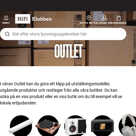
Hopp til innhold
HiFi
MENY
HITTA BUTIK
LOGGA IN
KUNDVAGN
Högtalare
OUTLET
Skivspelare
Hörlurar
Surround
I våran Outlet kan du göra ett klipp på utställningsmodeller,
utgående produkter och restlager från alla våra butiker. Du kan
TV
söka på en viss produkt eller en viss butik om du till exempel vill se
lokala erbjudanden.
System
Kablar