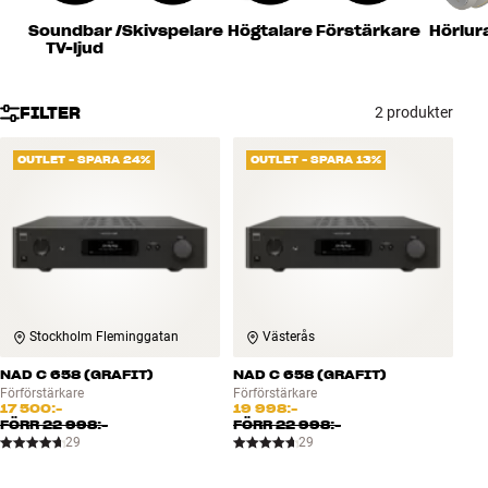
Tillbehör
Soundbar /
Skivspelare
Högtalare
Förstärkare
Hörlur
TV-ljud
INSPIRATION
FILTER
2 produkter
MÄRKEN
OUTLET - SPARA 24%
OUTLET - SPARA 13%
NYHETER
ERBJUDANDEN
Hitta Butik
Kundtjänst
Stockholm Fleminggatan
Västerås
Logga in
Kundtjänst
NAD C 658 (GRAFIT)
NAD C 658 (GRAFIT)
Bygg med ljud
Förförstärkare
Förförstärkare
17 500:-
19 998:-
Företag
FÖRR
22 998:-
FÖRR
22 998:-
29
29