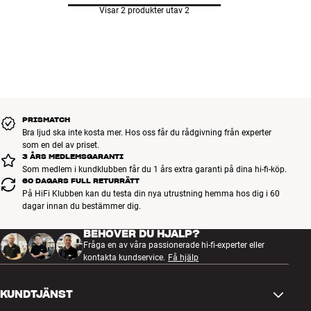
Visar 2 produkter utav 2
PRISMATCH
Bra ljud ska inte kosta mer. Hos oss får du rådgivning från experter
som en del av priset.
3 ÅRS MEDLEMSGARANTI
Som medlem i kundklubben får du 1 års extra garanti på dina hi-fi-köp.
60 DAGARS FULL RETURRÄTT
På HiFi Klubben kan du testa din nya utrustning hemma hos dig i 60
dagar innan du bestämmer dig.
BEHÖVER DU HJÄLP?
Fråga en av våra passionerade hi-fi-experter eller
kontakta kundservice.
Få hjälp
KUNDTJÄNST