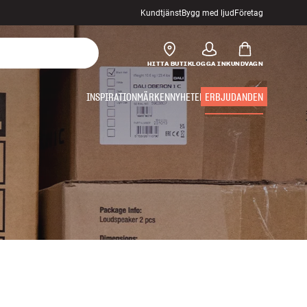
Kundtjänst
Bygg med ljud
Företag
HITTA BUTIK
LOGGA IN
KUNDVAGN
INSPIRATION
MÄRKEN
NYHETER
ERBJUDANDEN