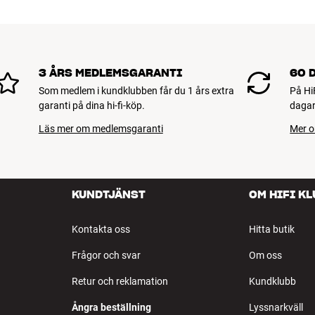
3 ÅRS MEDLEMSGARANTI
60 
Som medlem i kundklubben får du 1 års extra
På Hi
garanti på dina hi-fi-köp.
dagar
Läs mer om medlemsgaranti
Mer o
KUNDTJÄNST
OM HIFI K
Kontakta oss
Hitta butik
Frågor och svar
Om oss
Retur och reklamation
Kundklubb
Ångra beställning
Lyssnarkväll