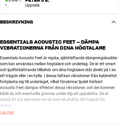
PETER J E.
Uppsala
BESKRIVNING
ESSENTIALS ACOUSTIC FEET – DÄMPA
VIBRATIONERNA FRÅN DINA HÖGTALARE
Essentials Acoustic Feet är mjuka, självhäftande dämpningskuddar
som kan användas mellan högtalare och underlag. De är ett smart
och ljudförbättrande tillbehör om dina högtalare står direkt på t.ex.
ett trägolv eller i en hylla. I dessa fall kan vibrationer från kabinettet
fortplanta sig till underlaget, vilket försämrar ljudet hörbart.
Acoustic Feet dämpar effektivt dessa vibrationer, och det kommer
både du och eventuella grannar under dig att uppskatta. De är
också ett bra alternativ om du inte vill utsätta ditt trägolv för
spikes.
Läs mer
Essentials Acoustic Feet kan också absorbera den energi
underlaget returnerar och som uppstår till följd av högtalarens