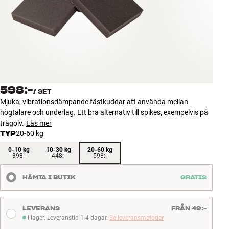
Tillbehör
INSPIRATION
MÄRKEN
NYHETER
598:-
/
SET
Mjuka, vibrationsdämpande fästkuddar att använda mellan
ERBJUDANDEN
högtalare och underlag. Ett bra alternativ till spikes, exempelvis på
trägolv.
Läs mer
TYP
20-60 kg
Hitta Butik
Kundtjänst
0-10 kg
10-30 kg
20-60 kg
398:-
448:-
598:-
Logga in
Kundtjänst
HÄMTA I BUTIK
GRATIS
Bygg med ljud
Företag
LEVERANS
FRÅN 49:-
I lager. Leveranstid 1-4 dagar.
Se leveransmetoder
I lager. Leveranstid 1-4 dagar