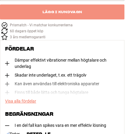
LÄGG I KUNDVAGN
Prismatch - Vi matchar konkurrenterna
60 dagars öppet köp
3 års medlemsgaranti
FÖRDELAR
Dämpar effektivt vibrationer mellan högtalare och
underlag
Skadar inte underlaget, t.ex. ett trägolv
Kan även användas till elektroniska apparater
Finns till både lätta och tunga högtalare
Visa alla fördelar
BEGRÄNSNINGAR
I en del fall kan spikes vara en mer effektiv lösning