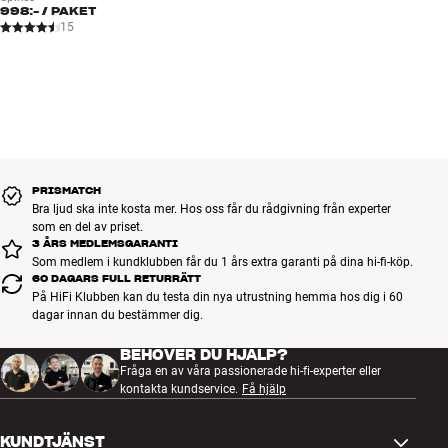
998:-
/ PAKET
15
PRISMATCH
Bra ljud ska inte kosta mer. Hos oss får du rådgivning från experter
som en del av priset.
3 ÅRS MEDLEMSGARANTI
Som medlem i kundklubben får du 1 års extra garanti på dina hi-fi-köp.
60 DAGARS FULL RETURRÄTT
På HiFi Klubben kan du testa din nya utrustning hemma hos dig i 60
dagar innan du bestämmer dig.
BEHÖVER DU HJÄLP?
Fråga en av våra passionerade hi-fi-experter eller
kontakta kundservice.
Få hjälp
KUNDTJÄNST