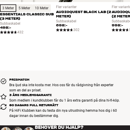
Fler varianter
Fler variant
3 Meter
5 Meter
10 Meter
AUDIOQUEST BLACK LAB (2
AUDIOQ
ESSENTIALS CLASSIC SUB
METER)
(2 METER
(3 METER)
Subbaskabel
Subbaskab
Subbaskabel
698:-
998:-
498:-
302
432
PRISMATCH
Bra ljud ska inte kosta mer. Hos oss får du rådgivning från experter
som en del av priset.
3 ÅRS MEDLEMSGARANTI
Som medlem i kundklubben får du 1 års extra garanti på dina hi-fi-köp.
60 DAGARS FULL RETURRÄTT
På HiFi Klubben kan du testa din nya utrustning hemma hos dig i 60
dagar innan du bestämmer dig.
BEHÖVER DU HJÄLP?