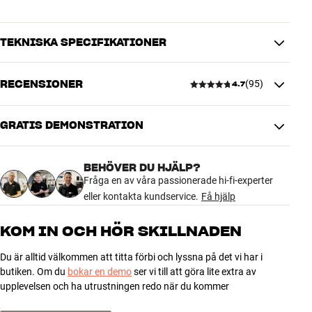
TEKNISKA SPECIFIKATIONER
RECENSIONER
(
95
)
4.7
ANSLUTNINGAR
Kontakt
RCA
GRATIS DEMONSTRATION
4.7
PRODUKTINFORMATION
Skärmning
Ja
BEHÖVER DU HJÄLP?
95 recensioner
Riktningsbestämd
Nej
Fråga en av våra passionerade hi-fi-experter
Kabellängd (m)
3
eller kontakta kundservice.
Få hjälp
5
73
KOM IN OCH HÖR SKILLNADEN
DIMENSIONER OCH DESIGN
4
19
Färg
Vit
Du är alltid välkommen att titta förbi och lyssna på det vi har i
3
3
Modell / Variant
3 Meter
butiken. Om du
bokar en demo
ser vi till att göra lite extra av
Vikt (kg)
0,14
2
0
upplevelsen och ha utrustningen redo när du kommer
Vikt emballage (kg)
0,15
1
0