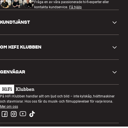
Fråga en av våra passionerade hi-fi-experter eller
kontakta kundservice.
Få hjälp
KUNDTJÄNST
Kontakta oss
OM HIFI KLUBBEN
Frågor och svar
Retur och reklamation
Hitta butik
Ångra beställning
GENVÄGAR
Om oss
Leverans
Kundklubb
Presentkort
Köpvillkor
Lyssnarkväll
På HiFi Klubben handlar allt om ljud och bild – inte kylskåp, tvättmaskiner
Bygg med ljud
och stavmixrar. Hos oss får du musik- och filmupplevelser för varje krona.
Integritetspolicy
Tävlingar
Mer om oss
Montering och installation
Jobb i HiFi Klubben
Hyr en SOUNDBOKS