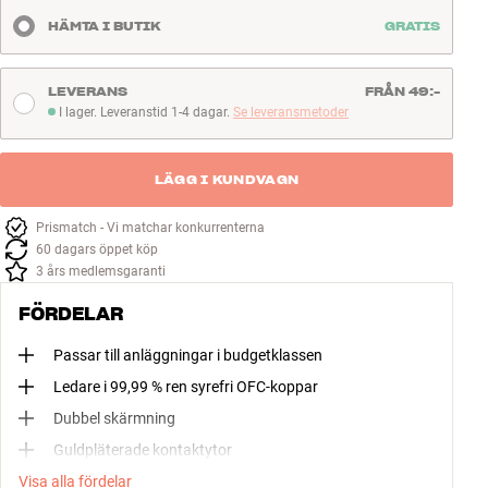
HÄMTA I BUTIK
GRATIS
LEVERANS
FRÅN 49:-
I lager. Leveranstid 1-4 dagar.
Se leveransmetoder
I lager. Leveranstid 1-4 dagar
LÄGG I KUNDVAGN
Prismatch - Vi matchar konkurrenterna
60 dagars öppet köp
3 års medlemsgaranti
FÖRDELAR
Passar till anläggningar i budgetklassen
Ledare i 99,99 % ren syrefri OFC-koppar
Dubbel skärmning
Guldpläterade kontaktytor
Visa alla fördelar