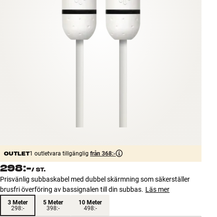
Tillbehör
INSPIRATION
MÄRKEN
NYHETER
ERBJUDANDEN
Hitta Butik
Kundtjänst
Logga in
OUTLET
1 outletvara tillgänglig
från 368:-
Kundtjänst
298:-
/
ST.
Bygg med ljud
Prisvänlig subbaskabel med dubbel skärmning som säkerställer
Företag
brusfri överföring av bassignalen till din subbas.
Läs mer
3 Meter
5 Meter
10 Meter
298:-
398:-
498:-