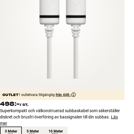
Tillbehör
INSPIRATION
MÄRKEN
NYHETER
ERBJUDANDEN
Hitta Butik
Kundtjänst
Logga in
OUTLET
1 outletvara tillgänglig
från 448:-
Kundtjänst
498:-
/
ST.
Bygg med ljud
Superkompakt och välkonstruerad subbaskabel som säkerställer
Företag
diskret och brusfri överföring av bassignalen till din subbas.
Läs
mer
3 Meter
5 Meter
10 Meter