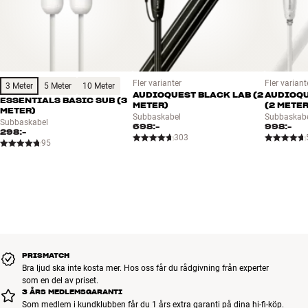
Fler varianter
Fler variant
3 Meter
5 Meter
10 Meter
AUDIOQUEST BLACK LAB (2
AUDIOQ
ESSENTIALS BASIC SUB (3
METER)
(2 METER
METER)
Subbaskabel
Subbaskab
Subbaskabel
698:-
998:-
298:-
303
95
PRISMATCH
Bra ljud ska inte kosta mer. Hos oss får du rådgivning från experter
som en del av priset.
3 ÅRS MEDLEMSGARANTI
Som medlem i kundklubben får du 1 års extra garanti på dina hi-fi-köp.