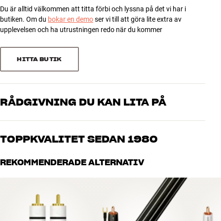
Du är alltid välkommen att titta förbi och lyssna på det vi har i
3
22
butiken. Om du
bokar en demo
ser vi till att göra lite extra av
GENERELLA EGENSKAPER
2
4
upplevelsen och ha utrustningen redo när du kommer
Multicore, 7 enkelledare i 99,99 % rent OFC-koppar
1
4
Dubbel skärmning (OFC-kopparväv/aluminiumfolie)
Guldpläterade kontaktytor
HITTA BUTIK
Diameter: 2,6 mm
Sortera efter
RÅDGIVNING DU KAN LITA PÅ
Våra medarbetare är riktiga entusiaster som kan produkterna och
brinner för riktigt bra ljud – både till musik och hemmabio. Berätta
TOPPKVALITET SEDAN 1980
vad du drömmer om, så hjälper vi dig att hitta den lösning som
passar just dig och din budget
Alla HiFi Klubbens produkter för musik, hemmabio och TV är
REKOMMENDERADE ALTERNATIV
noggrant utvalda och byggda för att hålla i många år. Bra för både
plånboken och miljön.
BOKA EN EXPERT