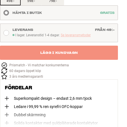
498:-
598:-
798:-
HÄMTA I BUTIK
GRATIS
LEVERANS
FRÅN 49:-
I lager. Leveranstid 1-4 dagar.
Se leveransmetoder
I lager. Leveranstid 1-4 dagar
LÄGG I KUNDVAGN
Prismatch - Vi matchar konkurrenterna
60 dagars öppet köp
3 års medlemsgaranti
FÖRDELAR
Superkompakt design – endast 2,6 mm tjock
Ledare i 99,99 % ren syrefri OFC-koppar
Dubbel skärmning
Solida kontakter med guldpläterade kontaktytor