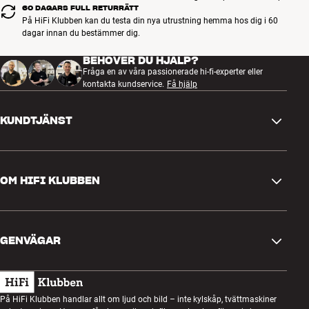
60 DAGARS FULL RETURRÄTT
På HiFi Klubben kan du testa din nya utrustning hemma hos dig i 60
dagar innan du bestämmer dig.
BEHÖVER DU HJÄLP?
Fråga en av våra passionerade hi-fi-experter eller
kontakta kundservice.
Få hjälp
KUNDTJÄNST
Kontakta oss
OM HIFI KLUBBEN
Frågor och svar
Retur och reklamation
Hitta butik
Ångra beställning
GENVÄGAR
Om oss
Leverans
Kundklubb
Presentkort
Köpvillkor
Lyssnarkväll
På HiFi Klubben handlar allt om ljud och bild – inte kylskåp, tvättmaskiner
Bygg med ljud