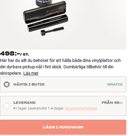
Tillbehör
INSPIRATION
MÄRKEN
NYHETER
498:-
/
ST.
Här har du allt du behöver för att hålla både dina vinylplattor och
ERBJUDANDEN
din dyrbara pickup-nål i fint skick. Oumbärliga tillbehör till din
skivspelare.
Läs mer
Hitta Butik
HÄMTA I BUTIK
GRATIS
Kundtjänst
Logga in
Kundtjänst
LEVERANS
FRÅN 49:-
Bygg med ljud
I lager. Leveranstid 1-4 dagar.
Se leveransmetoder
I lager. Leveranstid 1-4 dagar
Företag
LÄGG I KUNDVAGN