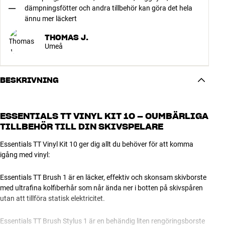
dämpningsfötter och andra tillbehör kan göra det hela
ännu mer läckert
THOMAS J.
Umeå
BESKRIVNING
ESSENTIALS TT VINYL KIT 10 – OUMBÄRLIGA
TILLBEHÖR TILL DIN SKIVSPELARE
Essentials TT Vinyl Kit 10 ger dig allt du behöver för att komma
igång med vinyl:
Essentials TT Brush 1 är en läcker, effektiv och skonsam skivborste
med ultrafina kolfiberhår som når ända ner i botten på skivspåren
utan att tillföra statisk elektricitet.
Essentials TT Brush Stylus 1 är en behändig liten rengöringsborste