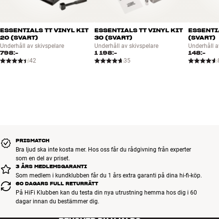
ESSENTIALS TT VINYL KIT
ESSENTIALS TT VINYL KIT
ESSENTI
20 (SVART)
30 (SVART)
(SVART)
Underhåll av skivspelare
Underhåll av skivspelare
Underhåll a
798:-
1 198:-
148:-
42
35
PRISMATCH
Bra ljud ska inte kosta mer. Hos oss får du rådgivning från experter
som en del av priset.
3 ÅRS MEDLEMSGARANTI
Som medlem i kundklubben får du 1 års extra garanti på dina hi-fi-köp.
60 DAGARS FULL RETURRÄTT
På HiFi Klubben kan du testa din nya utrustning hemma hos dig i 60
dagar innan du bestämmer dig.