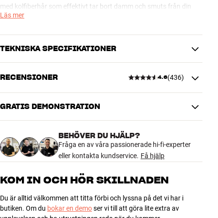
med kolfiberhår som effektivt tar bort damm och smuts från din
Läs mer
pickupnål.
Essentials TT Record Clean är en skonsam och effektiv
TEKNISKA SPECIFIKATIONER
rengöringsvätska som tar bort damm, smuts och fingeravtryck
från dina vinylplattor.
RECENSIONER
(
436
)
4.6
Essentials TT Record Clean är en mycket skonsam
DIMENSIONER OCH DESIGN
rengöringsvätska, inkl. specialdesignad borste, som kan göra din
Färg
Svart
pickupnål helt ren.
Vikt (kg)
0,3
GRATIS DEMONSTRATION
Mer från Essentials
4.6
Vikt emballage (kg)
0,52
17 x 17,2 x 6,3 cm (bredd x höjd x
Mått (förpackning)
BEHÖVER DU HJÄLP?
djup)
436 recensioner
Fråga en av våra passionerade hi-fi-experter
eller kontakta kundservice.
Få hjälp
GENERELLA EGENSKAPER
5
300
Skivborste i kolfiber
KOM IN OCH HÖR SKILLNADEN
Pickup-borste i kolfiber
4
93
Du är alltid välkommen att titta förbi och lyssna på det vi har i
Rengöringsvätska till plattor
3
42
butiken. Om du
bokar en demo
ser vi till att göra lite extra av
Rengöringsvätska till pickup, inkl. borste
2
0