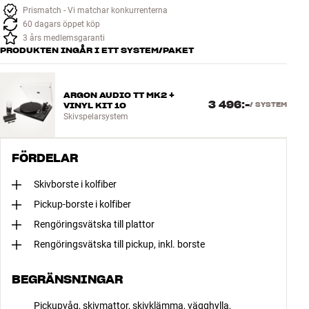
Prismatch - Vi matchar konkurrenterna
60 dagars öppet köp
3 års medlemsgaranti
PRODUKTEN INGÅR I ETT SYSTEM/PAKET
ARGON AUDIO TT MK2 +
3 496:-
VINYL KIT 10
/
SYSTEM
Skivspelarsystem
FÖRDELAR
Skivborste i kolfiber
Pickup-borste i kolfiber
Rengöringsvätska till plattor
Rengöringsvätska till pickup, inkl. borste
BEGRÄNSNINGAR
Pickupvåg, skivmattor, skivklämma, vägghylla,