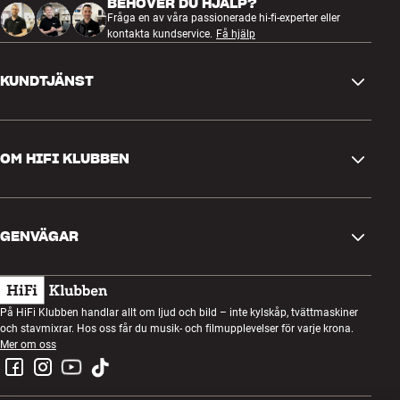
BEHÖVER DU HJÄLP?
Fråga en av våra passionerade hi-fi-experter eller
kontakta kundservice.
Få hjälp
KUNDTJÄNST
Kontakta oss
OM HIFI KLUBBEN
Frågor och svar
Retur och reklamation
Hitta butik
Ångra beställning
GENVÄGAR
Om oss
Leverans
Kundklubb
Presentkort
Köpvillkor
Lyssnarkväll
På HiFi Klubben handlar allt om ljud och bild – inte kylskåp, tvättmaskiner
Bygg med ljud
och stavmixrar. Hos oss får du musik- och filmupplevelser för varje krona.
Integritetspolicy
Tävlingar
Mer om oss
Montering och installation
Jobb i HiFi Klubben
Hyr en SOUNDBOKS