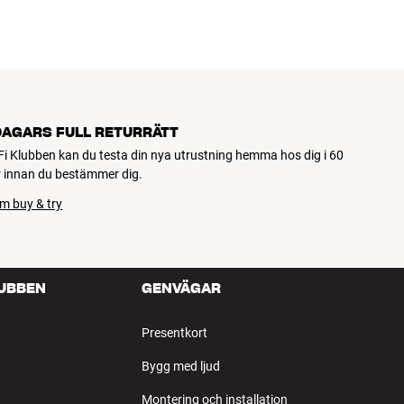
DAGARS FULL RETURRÄTT
Fi Klubben kan du testa din nya utrustning hemma hos dig i 60
 innan du bestämmer dig.
m buy & try
LUBBEN
GENVÄGAR
Presentkort
Bygg med ljud
Montering och installation