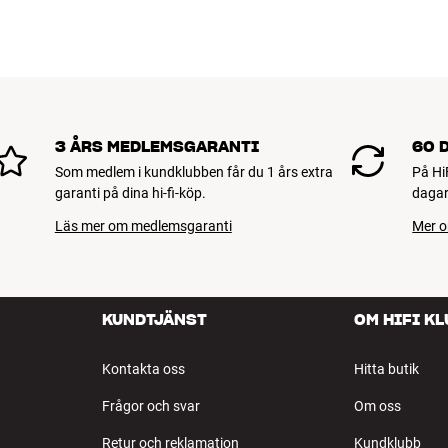
3 ÅRS MEDLEMSGARANTI
60 
Som medlem i kundklubben får du 1 års extra
På Hi
garanti på dina hi-fi-köp.
dagar
Läs mer om medlemsgaranti
Mer o
KUNDTJÄNST
OM HIFI K
Kontakta oss
Hitta butik
Frågor och svar
Om oss
Retur och reklamation
Kundklubb