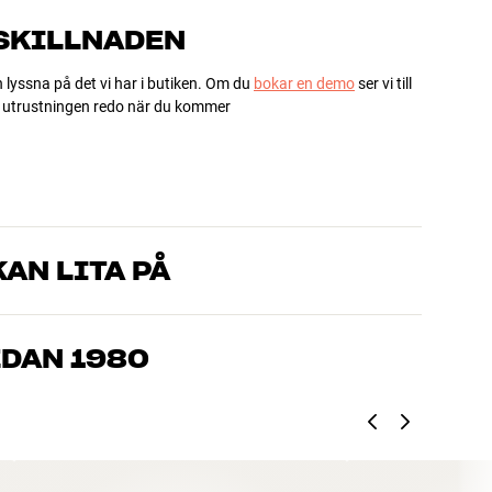
 SKILLNADEN
h lyssna på det vi har i butiken. Om du
bokar en demo
ser vi till
ha utrustningen redo när du kommer
AN LITA PÅ
som kan produkterna och brinner för riktigt bra ljud – både till
mmer om, så hjälper vi dig att hitta den lösning som passar
EDAN 1980
, hemmabio och TV är noggrant utvalda och byggda för att
n och miljön.