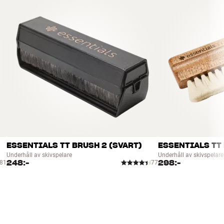
ESSENTIALS TT BRUSH 2 (SVART)
ESSENTIALS TT 
Underhåll av skivspelare
Underhåll av skivspelare
248:-
298:-
81
77