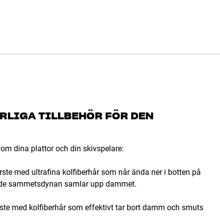
ÄRLIGA TILLBEHÖR FÖR DEN
d om dina plattor och din skivspelare:
rste med ultrafina kolfiberhår som når ända ner i botten på
iggande sammetsdynan samlar upp dammet.
rste med kolfiberhår som effektivt tar bort damm och smuts