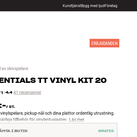
Kundtjänst
Bygg med ljud
Företag
HITTA BUTIK
LOGGA IN
KUNDVAGN
INSPIRATION
MÄRKEN
NYHETER
ERBJUDANDEN
 av skivspelare
ENTIALS
TT VINYL KIT 20
4.4
41 recensioner
:-
/
ST.
vinylspelare, pickup-nål och dina plattor ordentlig utrustning.
ärliga tillbehör för vinylentusiasten.
Läs mer
ÄMTA I BUTIK
GRATIS