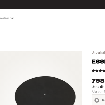
ÖR
Underhåll
ESS
798
Unna din 
Alla oumb
H