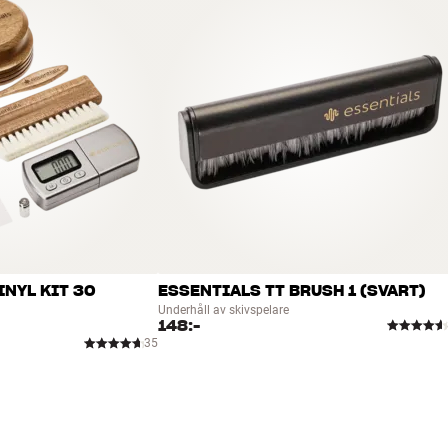
INYL KIT 30
ESSENTIALS TT BRUSH 1 (SVART)
Underhåll av skivspelare
148:-
35