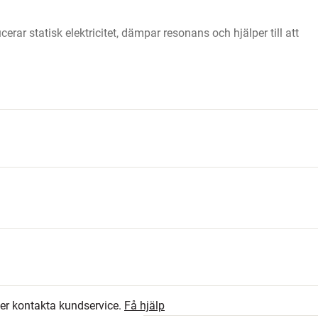
rar statisk elektricitet, dämpar resonans och hjälper till att
26
jd x djup)
4.4
6
ler kontakta kundservice.
Få hjälp
9