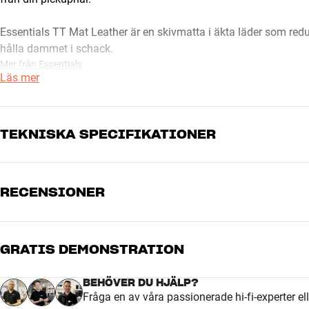
Essentials TT Mat Leather är en skivmatta i äkta läder som reduce
hålla dammet i schack.
Mer från Essentials
Läs mer
TEKNISKA SPECIFIKATIONER
RECENSIONER
DIMENSIONER OCH DESIGN
Färg
Svart
Vikt (kg)
0,4
Vikt emballage (kg)
0,41
GRATIS DEMONSTRATION
5
Mått (förpackning)
12,4 x 35 x 6,8 cm (bredd x hö
4
BEHÖVER DU HJÄLP?
GENERELLA EGENSKAPER
Fråga en av våra passionerade hi-fi-experter el
3