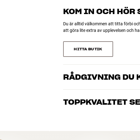
41 recensioner
0
KOM IN OCH HÖR
0
Du är alltid välkommen att titta förbi oc
att göra lite extra av upplevelsen och 
Sortera efter
HITTA BUTIK
RÅDGIVNING DU K
Våra medarbetare är riktiga entusiaster 
musik och hemmabio. Berätta vad du drö
TOPPKVALITET S
just dig och din budget
Alla HiFi Klubbens produkter för musik
hålla i många år. Bra för både plånboke
BOKA EN EXPERT