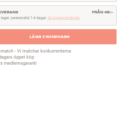
EVERANS
FRÅN 49:-
I lager. Leveranstid 1-4 dagar.
Se leveransmetoder
lager. Leveranstid 1-4 dagar
LÄGG I KUNDVAGN
smatch - Vi matchar konkurrenterna
dagars öppet köp
rs medlemsgaranti