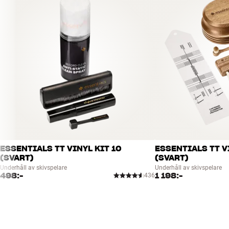
ESSENTIALS TT VINYL KIT 10
ESSENTIALS TT V
(SVART)
(SVART)
Underhåll av skivspelare
Underhåll av skivspelare
498:-
1 198:-
436