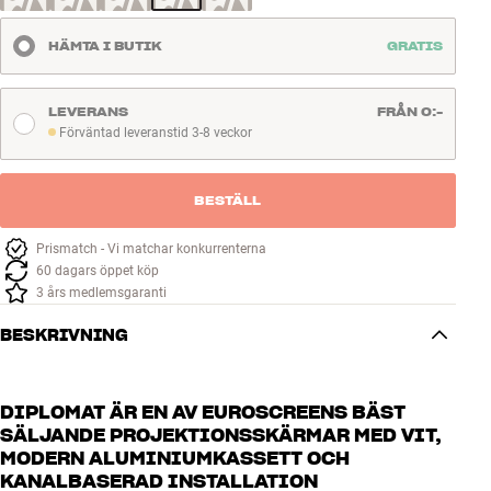
Tillbehör
HÄMTA I BUTIK
GRATIS
INSPIRATION
LEVERANS
FRÅN 0:-
MÄRKEN
Förväntad leveranstid 3-8 veckor
Förväntad leveranstid 3-8 veckor
NYHETER
BESTÄLL
ERBJUDANDEN
Prismatch - Vi matchar konkurrenterna
60 dagars öppet köp
3 års medlemsgaranti
Hitta Butik
Kundtjänst
BESKRIVNING
Logga in
Kundtjänst
Bygg med ljud
DIPLOMAT ÄR EN AV EUROSCREENS BÄST
Företag
SÄLJANDE PROJEKTIONSSKÄRMAR MED VIT,
MODERN ALUMINIUMKASSETT OCH
KANALBASERAD INSTALLATION