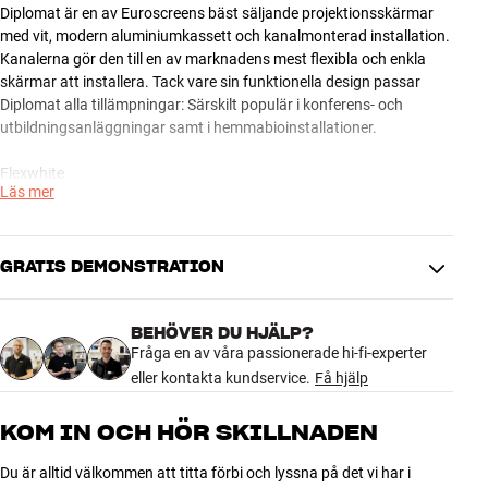
Diplomat är en av Euroscreens bäst säljande projektionsskärmar
med vit, modern aluminiumkassett och kanalmonterad installation.
Kanalerna gör den till en av marknadens mest flexibla och enkla
skärmar att installera. Tack vare sin funktionella design passar
Diplomat alla tillämpningar: Särskilt populär i konferens- och
utbildningsanläggningar samt i hemmabioinstallationer.
Flexwhite
Läs mer
Rörlig matt vit yta som ger en väldigt plan yta och utmärkt
färgåtergivning (färgtemperatur 6 565 K). Full-HD-kompatibel.
Duken sprider det projicerade ljuset i alla riktningar, vilket gör att
bilden kan ses från vilken vinkel som helst. Gain-värdet är 1,0
GRATIS DEMONSTRATION
BEHÖVER DU HJÄLP?
Fråga en av våra passionerade hi-fi-experter
eller kontakta kundservice.
Få hjälp
KOM IN OCH HÖR SKILLNADEN
Du är alltid välkommen att titta förbi och lyssna på det vi har i