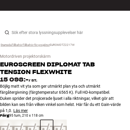
HiFi
MENY
HITTA BUTIK
LOGGA IN
KUNDVAGN
Högtalare
Hopp til innhold
Startsida
Tillbehör
›
Tillbehör för projektor
›
EUROMDTZ2217W
›
Skivspelare
Motordriven projektorskärm
Hörlurar
EUROSCREEN
DIPLOMAT TAB
TENSION FLEXWHITE
Surround
15 098:-
/
ST.
Böjlig matt vit yta som ger utmärkt plan yta och utmärkt
TV
färgåtergivning (färgtemperatur 6565 K). Full HD-kompatibel.
Duken sprider det projicerade ljuset i alla riktningar, vilket gör att
bilden kan ses från vilken vinkel som helst. Här får du ett Gain-värde
System
på 1,0.
Läs mer
Färg
95 tum, 210 x 118 cm
Kablar