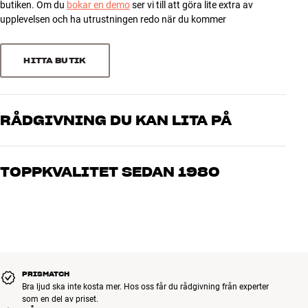
butiken. Om du
bokar en demo
ser vi till att göra lite extra av
upplevelsen och ha utrustningen redo när du kommer
HITTA BUTIK
RÅDGIVNING DU KAN LITA PÅ
Våra medarbetare är riktiga entusiaster som kan produkterna och
brinner för riktigt bra ljud – både till musik och hemmabio. Berätta
TOPPKVALITET SEDAN 1980
vad du drömmer om, så hjälper vi dig att hitta den lösning som
passar just dig och din budget
Alla HiFi Klubbens produkter för musik, hemmabio och TV är
noggrant utvalda och byggda för att hålla i många år. Bra för både
plånboken och miljön.
BOKA EN EXPERT
PRISMATCH
Bra ljud ska inte kosta mer. Hos oss får du rådgivning från experter
som en del av priset.