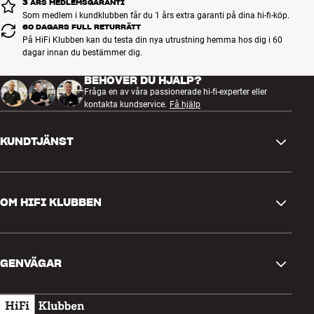
3 ÅRS MEDLEMSGARANTI
Som medlem i kundklubben får du 1 års extra garanti på dina hi-fi-köp.
60 DAGARS FULL RETURRÄTT
På HiFi Klubben kan du testa din nya utrustning hemma hos dig i 60
dagar innan du bestämmer dig.
BEHÖVER DU HJÄLP?
Fråga en av våra passionerade hi-fi-experter eller
kontakta kundservice.
Få hjälp
KUNDTJÄNST
Kontakta oss
OM HIFI KLUBBEN
Frågor och svar
Retur och reklamation
Hitta butik
Ångra beställning
GENVÄGAR
Om oss
Leverans
Kundklubb
Presentkort
Köpvillkor