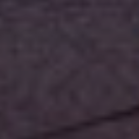
Tillbehör
INSPIRATION
MÄRKEN
NYHETER
ERBJUDANDEN
Hitta Butik
Kundtjänst
Logga in
Kundtjänst
Bygg med ljud
Företag