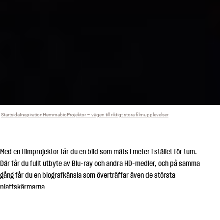
Startsida
Inspiration
›
Hemmabio
›
Projektor – vägen till riktigt stora filmupplevelser
›
Med en filmprojektor får du en bild som mäts i meter i stället för tum.
Där får du fullt utbyte av Blu-ray och andra HD-medier, och på samma
gång får du en biografkänsla som överträffar även de största
plattskärmarna.
Om du vill ha riktigt maffiga filmupplevelser hemma så klarar du dig