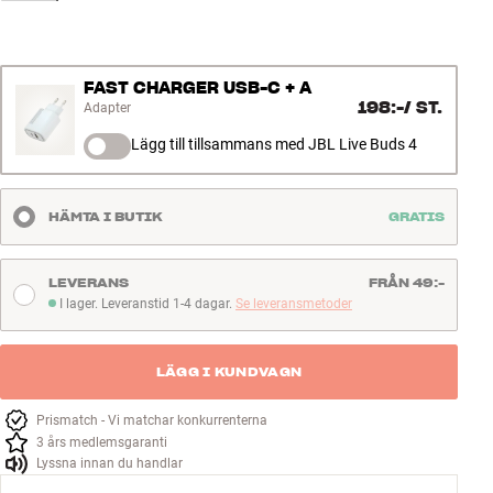
FAST CHARGER USB-C + A
198:-
/
ST.
Adapter
Lägg till tillsammans med JBL Live Buds 4
HÄMTA I BUTIK
GRATIS
LEVERANS
FRÅN 49:-
I lager. Leveranstid 1-4 dagar.
Se leveransmetoder
I lager. Leveranstid 1-4 dagar
LÄGG I KUNDVAGN
Prismatch - Vi matchar konkurrenterna
3 års medlemsgaranti
Lyssna innan du handlar