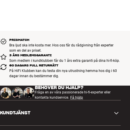
PRISMATCH
Bra ljud ska inte kosta mer. Hos oss får du rådgivning från experter
som en del av priset.
3 ÅRS MEDLEMSGARANTI
Som medlem i kundklubben får du 1 års extra garanti på dina hi-fi-köp.
60 DAGARS FULL RETURRÄTT
På HiFi Klubben kan du testa din nya utrustning hemma hos dig i 60
dagar innan du bestämmer dig.
BEHÖVER DU HJÄLP?
Fråga en av våra passionerade hi-fi-experter eller
kontakta kundservice.
Få hjälp
KUNDTJÄNST