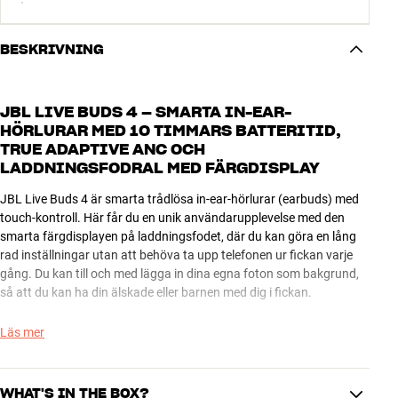
BESKRIVNING
JBL LIVE BUDS 4 – SMARTA IN-EAR-
HÖRLURAR MED 10 TIMMARS BATTERITID,
TRUE ADAPTIVE ANC OCH
LADDNINGSFODRAL MED FÄRGDISPLAY
JBL Live Buds 4 är smarta trådlösa in-ear-hörlurar (earbuds) med
touch-kontroll. Här får du en unik användarupplevelse med den
smarta färgdisplayen på laddningsfodet, där du kan göra en lång
rad inställningar utan att behöva ta upp telefonen ur fickan varje
gång. Du kan till och med lägga in dina egna foton som bakgrund,
så att du kan ha din älskade eller barnen med dig i fickan.
Live Buds 4 har många smarta och användbara funktioner.
Läs mer
Förutom det smarta laddningsfodralet får du bland annat JBL
Spatial-ljud för både musik och film, avancerad brusreducering,
suverän samtalskvalitet samt massor av möjligheter i den
WHAT'S IN THE BOX?