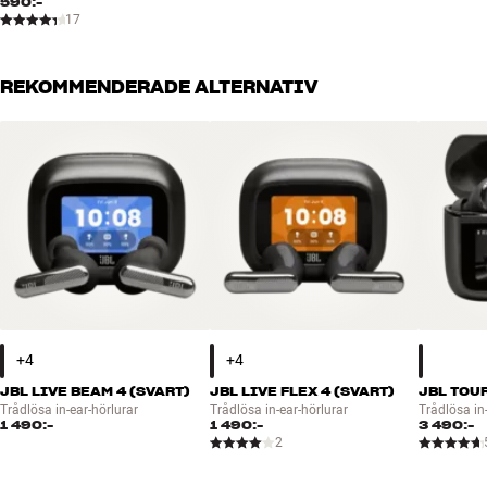
590:-
17
REKOMMENDERADE ALTERNATIV
JBL LIVE BEAM 4 (SVART)
JBL LIVE FLEX 4 (SVART)
JBL TOUR
Trådlösa in-ear-hörlurar
Trådlösa in-ear-hörlurar
Trådlösa in
1 490:-
1 490:-
3 490:-
2