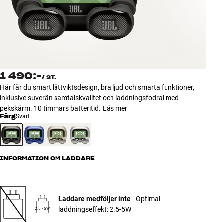
Tillbehör
INSPIRATION
MÄRKEN
1 490:-
/
ST.
NYHETER
Här får du smart lättviktsdesign, bra ljud och smarta funktioner,
inklusive suverän samtalskvalitet och laddningsfodral med
ERBJUDANDEN
pekskärm. 10 timmars batteritid.
Läs mer
Färg
Svart
Hitta Butik
Kundtjänst
Logga in
INFORMATION OM LADDARE
Kundtjänst
Bygg med ljud
Företag
Laddare medföljer inte
- Optimal
laddningseffekt: 2.5-5W
2.5 - 5W