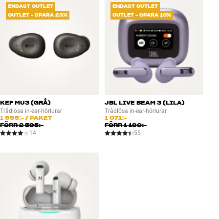
ENDAST OUTLET
ENDAST OUTLET
OUTLET - SPARA 23%
OUTLET - SPARA 10%
KEF MU3 (GRÅ)
JBL LIVE BEAM 3 (LILA)
Trådlösa in-ear-hörlurar
Trådlösa in-ear-hörlurar
1 995:-
/ PAKET
1 071:-
FÖRR
2 595:-
FÖRR
1 190:-
14
55