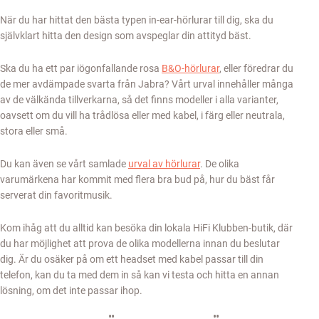
När du har hittat den bästa typen in-ear-hörlurar till dig, ska du
självklart hitta den design som avspeglar din attityd bäst.
Ska du ha ett par iögonfallande rosa
B&O-hörlurar
, eller föredrar du
de mer avdämpade svarta från Jabra? Vårt urval innehåller många
av de välkända tillverkarna, så det finns modeller i alla varianter,
oavsett om du vill ha trådlösa eller med kabel, i färg eller neutrala,
stora eller små.
Du kan även se vårt samlade
urval av hörlurar
. De olika
varumärkena har kommit med flera bra bud på, hur du bäst får
serverat din favoritmusik.
Kom ihåg att du alltid kan besöka din lokala HiFi Klubben-butik, där
du har möjlighet att prova de olika modellerna innan du beslutar
dig. Är du osäker på om ett headset med kabel passar till din
telefon, kan du ta med dem in så kan vi testa och hitta en annan
lösning, om det inte passar ihop.