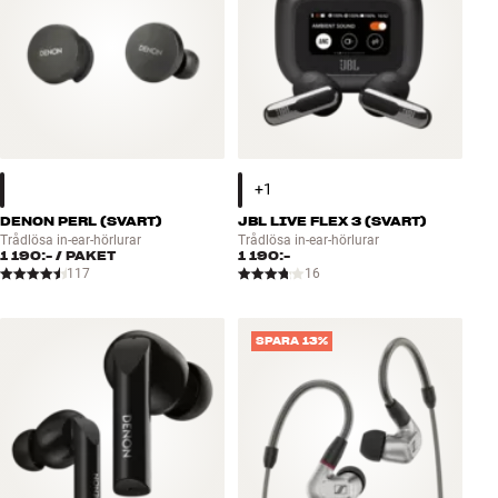
DENON PERL (SVART)
JBL LIVE FLEX 3 (SVART)
Trådlösa in-ear-hörlurar
Trådlösa in-ear-hörlurar
1 190:-
/ PAKET
1 190:-
117
16
SPARA 13%