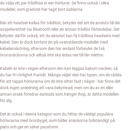
du välja ett par trådlösa in-ear-hörlurar. De finns också i olika
modeller, som gradvist har tagit bort kablarna.
När ett headset kallas för trådlöst, betyder det att de ansluts till din
avspelarenhet via Bluetooth eller en annan trådlös förbindelse. Det
betyder därför också, att du absolut kan få trådlösa headsets med
kabel. Den är dock kortare än på ovanstående modeller med
kabelanslutning, eftersom den här endast förbinder de två
öronsnäckorna och alltså inte ska ledas ner till din telefon.
Kabeln är inte i vägen eftersom den kan läggas bakom nacken, så
du har fri rörlighet framåt. Många väljer den här typen, om de rädda
för att tappa hörlurarna om de inte sitter fast i något - här finns det
dock ingen anledning att vara bekymrad, men om du av en eller
annan orsak föredrar earbuds som hänger ihop, är detta modellen
för dig.
Det är också i denna kategori som du hittar de väldigt populära
hörlurarna med öronbygel, som håller snäckorna fullständigt på
plats och ger en säker passform.