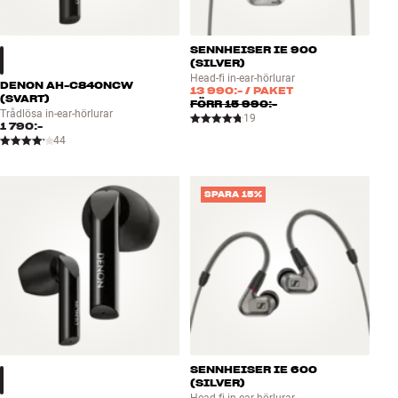
SENNHEISER IE 900
(SILVER)
Head-fi in-ear-hörlurar
DENON AH-C840NCW
13 990:-
/ PAKET
(SVART)
FÖRR
15 990:-
Trådlösa in-ear-hörlurar
19
1 790:-
44
SPARA 15%
SENNHEISER IE 600
(SILVER)
Head-fi in-ear-hörlurar