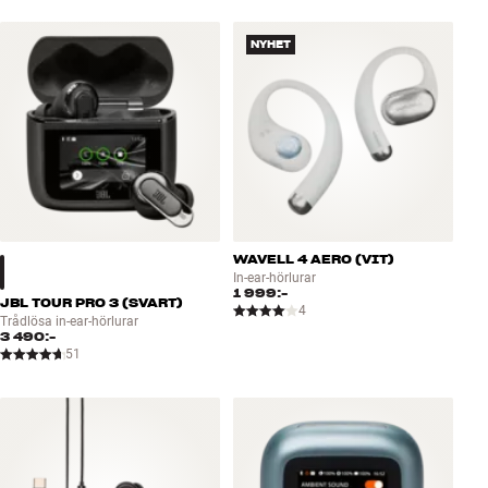
NYHET
WAVELL 4 AERO (VIT)
In-ear-hörlurar
1 999:-
JBL TOUR PRO 3 (SVART)
4
Trådlösa in-ear-hörlurar
3 490:-
51