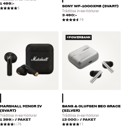
1 499:-
SONY WF-1000XM6 (SVART)
5
Trådlösa in-ear-hörlurar
3 490:-
19
+POWERBANK
MARSHALL MINOR IV
BANG & OLUFSEN BEO GRACE
(SVART)
(SILVER)
Trådlösa in-ear-hörlurar
Trådlösa in-ear-hörlurar
1 399:-
/ PAKET
13 000:-
/ PAKET
76
11