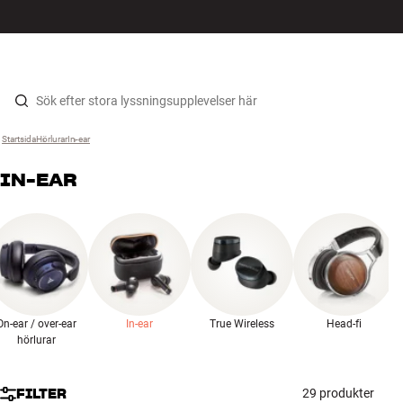
HiFi
MENY
HITTA BUTIK
LOGGA IN
KUNDVAGN
Högtalare
Hopp til innhold
Startsida
Hörlurar
›
In-ear
›
Skivspelare
IN-EAR
Hörlurar
Surround
TV
On-ear / over-ear
In-ear
True Wireless
Head-fi
System
hörlurar
Kablar
FILTER
29 produkter