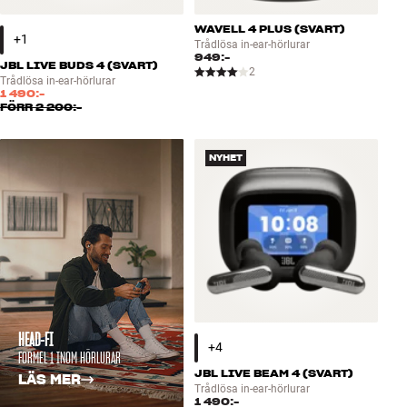
WAVELL 4 PLUS (SVART)
Trådlösa in-ear-hörlurar
949:-
JBL LIVE BUDS 4 (SVART)
2
Trådlösa in-ear-hörlurar
1 490:-
FÖRR
2 200:-
NYHET
HEAD-FI
FORMEL 1 INOM HÖRLURAR
JBL LIVE BEAM 4 (SVART)
LÄS MER
Trådlösa in-ear-hörlurar
1 490:-