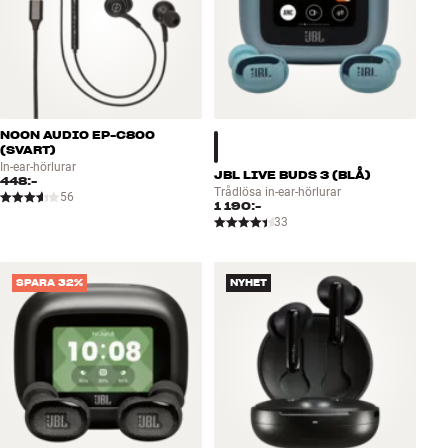
NOON AUDIO EP-C800
(SVART)
In-ear-hörlurar
JBL LIVE BUDS 3 (BLÅ)
448:-
Trådlösa in-ear-hörlurar
56
1 190:-
33
SPARA 32%
NYHET