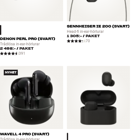
SENNHEISER IE 200 (SVART)
Head-fi in-ear-hörlurar
1 305:-
/ PAKET
DENON PERL PRO (SVART)
70
Trådlösa in-ear-hörlurar
2 498:-
/ PAKET
391
NYHET
WAVELL 4 PRO (SVART)
Trådlösa in-ear-hörlurar