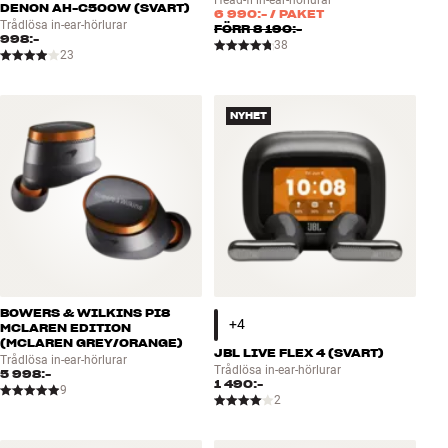
DENON AH-C500W (SVART)
6 990:-
/ PAKET
Trådlösa in-ear-hörlurar
FÖRR
8 190:-
998:-
38
23
NYHET
BOWERS & WILKINS PI8
MCLAREN EDITION
(MCLAREN GREY/ORANGE)
JBL LIVE FLEX 4 (SVART)
Trådlösa in-ear-hörlurar
Trådlösa in-ear-hörlurar
5 998:-
1 490:-
9
2