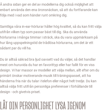
Å andra sidan ger en del av modellerna dig också möjlighet att
enbart använda den ena öronsnäckan, så att du fortfarande kan
följa med i vad som händer runt omkring dig.
Samtliga våra in-ear-hörlurar håller hög kvalitet, så du kan fritt välja
utifrån vilken typ som passar bäst till dig. Ska du använda
hörlurarna i många timmar i sträck, ska du vara uppmärksam på
hur lång uppspelningstid de trådlösa hörlurarna, om det är ett
sådant par du vill ha.
Du är alltså säkrad bra ljud oavsett vad du väljer, så det handlar
mest om huruvida du har en favorittyp eller har fallit för en viss
design. Vi har massor av modeller att välja mellan, allt efter om du
primärt önskar motiverande musik till träningspasset, att ha
händerna fria när du talar i telefon eller något helt tredje. Du kan
alltså välja fritt utifrån personliga preferenser i förhållande till
design - och givetvis priset.
LÅT DIN PERSONLIGHET LYSA IGENOM