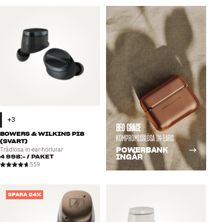
Tillbehör
INSPIRATION
MÄRKEN
NYHETER
ERBJUDANDEN
BEO GRACE
BOWERS & WILKINS PI8
Hitta Butik
KOMPROMISSLÖSA IN-EARS
(SVART)
Kundtjänst
POWERBANK
Trådlösa in-ear-hörlurar
Logga in
4 998:-
/ PAKET
INGÅR
559
Kundtjänst
Bygg med ljud
Företag
SPARA 24%