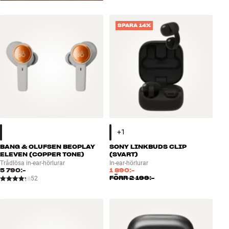
SPARA 14%
BANG & OLUFSEN BEOPLAY
SONY LINKBUDS CLIP
ELEVEN (COPPER TONE)
(SVART)
Trådlösa in-ear-hörlurar
In-ear-hörlurar
5 790:-
1 890:-
FÖRR
2 199:-
52