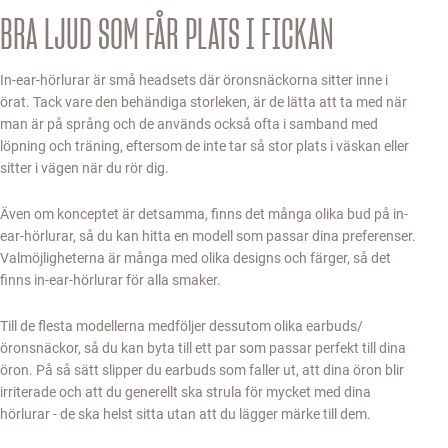
BRA LJUD SOM FÅR PLATS I FICKAN
In-ear-hörlurar är små headsets där öronsnäckorna sitter inne i
örat. Tack vare den behändiga storleken, är de lätta att ta med när
man är på språng och de används också ofta i samband med
löpning och träning, eftersom de inte tar så stor plats i väskan eller
sitter i vägen när du rör dig.
Även om konceptet är detsamma, finns det många olika bud på in-
ear-hörlurar, så du kan hitta en modell som passar dina preferenser.
Valmöjligheterna är många med olika designs och färger, så det
finns in-ear-hörlurar för alla smaker.
Till de flesta modellerna medföljer dessutom olika earbuds/
öronsnäckor, så du kan byta till ett par som passar perfekt till dina
öron. På så sätt slipper du earbuds som faller ut, att dina öron blir
irriterade och att du generellt ska strula för mycket med dina
hörlurar - de ska helst sitta utan att du lägger märke till dem.