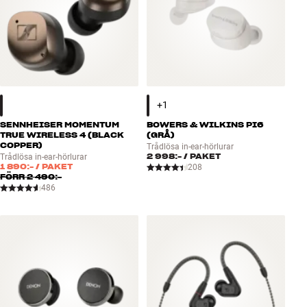
SENNHEISER MOMENTUM
BOWERS & WILKINS PI6
TRUE WIRELESS 4 (BLACK
(GRÅ)
COPPER)
Trådlösa in-ear-hörlurar
2 998:-
/ PAKET
Trådlösa in-ear-hörlurar
1 890:-
/ PAKET
208
FÖRR
2 490:-
486