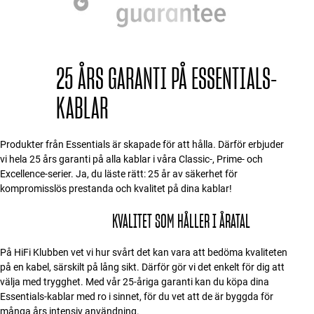
Tillbehör
INSPIRATION
25 ÅRS GARANTI PÅ ESSENTIALS-
MÄRKEN
KABLAR
NYHETER
Produkter från Essentials är skapade för att hålla. Därför erbjuder
ERBJUDANDEN
vi hela 25 års garanti på alla kablar i våra Classic-, Prime- och
Excellence-serier. Ja, du läste rätt: 25 år av säkerhet för
kompromisslös prestanda och kvalitet på dina kablar!
Hitta Butik
Kundtjänst
KVALITET SOM HÅLLER I ÅRATAL
Logga in
Kundtjänst
Bygg med ljud
På HiFi Klubben vet vi hur svårt det kan vara att bedöma kvaliteten
Företag
på en kabel, särskilt på lång sikt. Därför gör vi det enkelt för dig att
välja med trygghet. Med vår 25-åriga garanti kan du köpa dina
Essentials-kablar med ro i sinnet, för du vet att de är byggda för
många års intensiv användning.