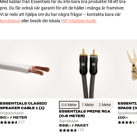
Med kablar från Essentials får du inte bara bra produkter till ett bra
pris. Du får också vår garanti för att de håller i många år framöver.
Vi är redo att hjälpa om du har några frågor – kontakta bara vår
kundtjänst
eller besök din lokala
HiFi Klubben-butik
.
ESSENTIALS CLASSIC
ESSENTI
0.6 Meter
1 Meter
2 Meter
SPEAKER CABLE 1 (1)
SPADE (V
ESSENTIALS PRIME RCA
Högtalarkabel
Spadkontak
(0.6 METER)
90:-
/ METER
110:-
Signalkabel
277
698:-
/ PAKET
175