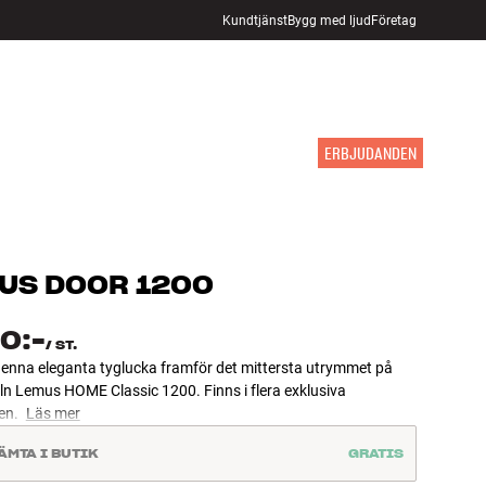
Kundtjänst
Bygg med ljud
Företag
HITTA BUTIK
LOGGA IN
KUNDVAGN
INSPIRATION
MÄRKEN
NYHETER
ERBJUDANDEN
US
DOOR 1200
0:-
/
ST.
denna eleganta tyglucka framför det mittersta utrymmet på
ln Lemus HOME Classic 1200. Finns i flera exklusiva
en.
Läs mer
ÄMTA I BUTIK
GRATIS