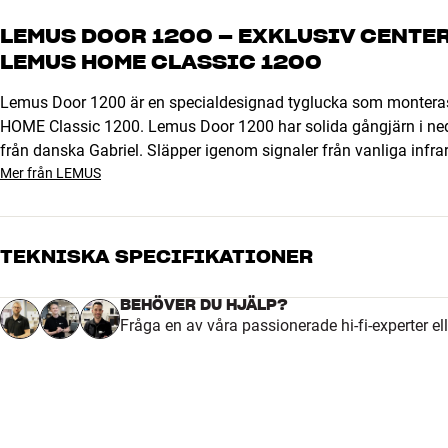
LEMUS DOOR 1200 – EXKLUSIV CENTE
LEMUS HOME CLASSIC 1200
Lemus Door 1200 är en specialdesignad tyglucka som monteras
HOME Classic 1200. Lemus Door 1200 har solida gångjärn i nedr
från danska Gabriel. Släpper igenom signaler från vanliga infrarö
Mer från LEMUS
TEKNISKA SPECIFIKATIONER
BEHÖVER DU HJÄLP?
Fråga en av våra passionerade hi-fi-experter el
DIMENSIONER OCH DESIGN
Färg
Grå
Vikt (kg)
0,4
Vikt emballage (kg)
1
Mått (förpackning)
29 x 6 x 63 cm (bredd x höjd x