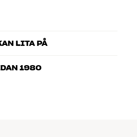
AN LITA PÅ
som kan produkterna och brinner för riktigt bra ljud – både till
mmer om, så hjälper vi dig att hitta den lösning som passar
EDAN 1980
, hemmabio och TV är noggrant utvalda och byggda för att
n och miljön.