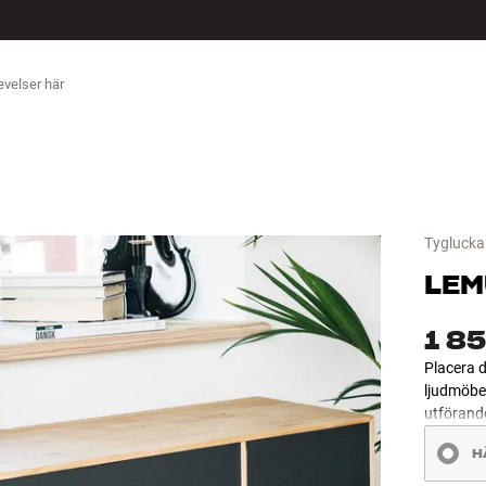
ÖR
Tyglucka
LEM
1 85
Placera 
ljudmöbe
utförand
H