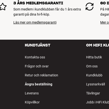
3 ÅRS MEDLEMSGARANTI
60 
Som medlem i kundklubben får du 1 års extra
På Hi
garanti på dina hi-fi-köp.
dagar
Läs mer om medlemsgaranti
Mer o
KUNDTJÄNST
OM HIFI K
Kontakta oss
Hitta butik
Frågor och svar
Om oss
Retur och reklamation
Kundklubb
Ångra beställning
Lyssnarkväll
Leverans
Tävlingar
Köpvillkor
Jobb i HiFi Klu