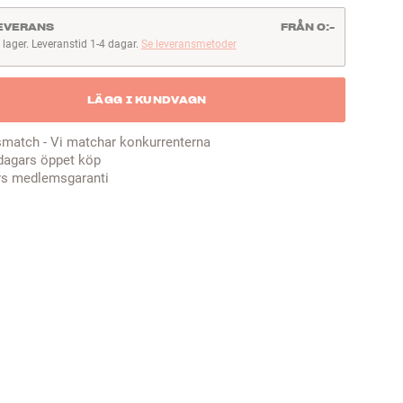
EVERANS
FRÅN 0:-
I lager. Leveranstid 1-4 dagar.
Se leveransmetoder
lager. Leveranstid 1-4 dagar
LÄGG I KUNDVAGN
smatch - Vi matchar konkurrenterna
dagars öppet köp
rs medlemsgaranti