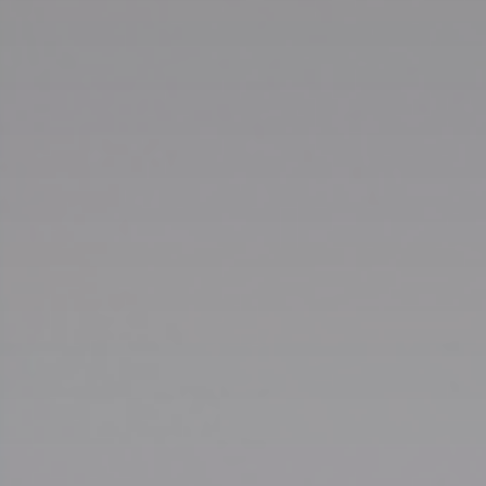
Tillbehör
INSPIRATION
MÄRKEN
NYHETER
ERBJUDANDEN
Hitta Butik
Kundtjänst
Logga in
Kundtjänst
Bygg med ljud
Företag