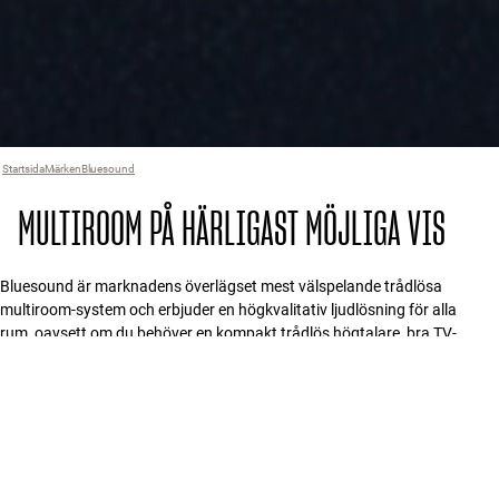
Startsida
Märken
›
Bluesound
›
MULTIROOM PÅ HÄRLIGAST MÖJLIGA VIS
Bluesound är marknadens överlägset mest välspelande trådlösa
multiroom-system och erbjuder en högkvalitativ ljudlösning för alla
rum, oavsett om du behöver en kompakt trådlös högtalare, bra TV-
ljud, en diskret inbyggnadslösning eller en hifi-anläggning med
audiofila kvaliteter.
FILTER
8 produkter
Typ
:
Musikstreamer
Rensa alla