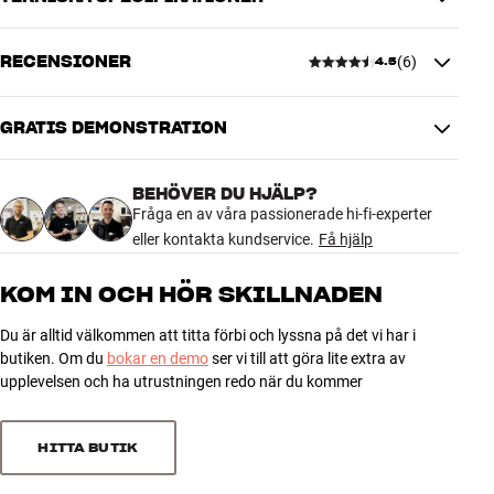
MoFi SourcePoint 8 Stand finns med svart finish. Justerbara spikes
medföljer.
RECENSIONER
(
6
)
Mer från MoFi Electronics
4.5
DIMENSIONER OCH DESIGN
Färg
Svart
Vikt (kg)
10
GRATIS DEMONSTRATION
4.5
Vikt emballage (kg)
10,7
37 x 9 x 63 cm (bredd x höjd x
Mått (förpackning)
BEHÖVER DU HJÄLP?
djup)
6 recensioner
Fråga en av våra passionerade hi-fi-experter
32 x 45 x 33 cm (bredd x höjd x
Mått (produkt)
eller kontakta kundservice.
Få hjälp
djup)
5
4
KOM IN OCH HÖR SKILLNADEN
GENERELLA EGENSKAPER
4
1
Golvstativ till MoFi SourcePoint 8
Du är alltid välkommen att titta förbi och lyssna på det vi har i
3
1
butiken. Om du
bokar en demo
ser vi till att göra lite extra av
Solitt utförande i pulverlackerat stål
2
0
upplevelsen och ha utrustningen redo när du kommer
Justerbara spikes medföljer
1
0
HITTA BUTIK
Sortera efter