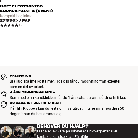
MOFI ELECTRONICS
SOURCEPOINT 8 (SVART)
Kompakt högtalare
27 996:-
/ PAR
18
PRISMATCH
Bra ljud ska inte kosta mer. Hos oss får du rådgivning från experter
som en del av priset.
3 ÅRS MEDLEMSGARANTI
Som medlem i kundklubben får du 1 års extra garanti på dina hi-fi-köp.
60 DAGARS FULL RETURRÄTT
På HiFi Klubben kan du testa din nya utrustning hemma hos dig i 60
dagar innan du bestämmer dig.
BEHÖVER DU HJÄLP?
Fråga en av våra passionerade hi-fi-experter eller
kontakta kundservice.
Få hjälp