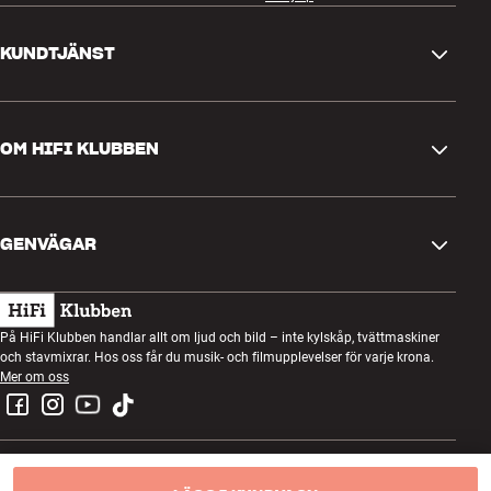
KUNDTJÄNST
Kontakta oss
OM HIFI KLUBBEN
Frågor och svar
Retur och reklamation
Hitta butik
Ångra beställning
GENVÄGAR
Om oss
Leverans
Kundklubb
Presentkort
Köpvillkor
Lyssnarkväll
På HiFi Klubben handlar allt om ljud och bild – inte kylskåp, tvättmaskiner
Bygg med ljud
och stavmixrar. Hos oss får du musik- och filmupplevelser för varje krona.
Integritetspolicy
Tävlingar
Mer om oss
Montering och installation
Jobb i HiFi Klubben
Hyr en SOUNDBOKS
Retur av elavfall