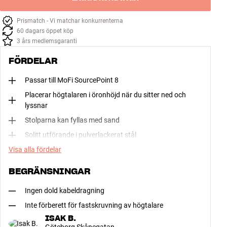
Prismatch - Vi matchar konkurrenterna
60 dagars öppet köp
3 års medlemsgaranti
FÖRDELAR
Passar till MoFi SourcePoint 8
Placerar högtalaren i öronhöjd när du sitter ned och
lyssnar
Stolparna kan fyllas med sand
Solitt utförande i pulverlackerat stål
Visa alla fördelar
BEGRÄNSNINGAR
Ingen dold kabeldragning
Inte förberett för fastskruvning av högtalare
ISAK B.