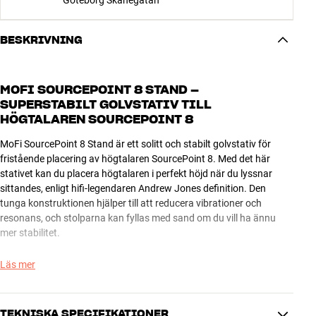
Göteborg Skånegatan
BESKRIVNING
MOFI SOURCEPOINT 8 STAND –
SUPERSTABILT GOLVSTATIV TILL
HÖGTALAREN SOURCEPOINT 8
MoFi SourcePoint 8 Stand är ett solitt och stabilt golvstativ för
fristående placering av högtalaren SourcePoint 8. Med det här
stativet kan du placera högtalaren i perfekt höjd när du lyssnar
sittandes, enligt hifi-legendaren Andrew Jones definition. Den
tunga konstruktionen hjälper till att reducera vibrationer och
resonans, och stolparna kan fyllas med sand om du vill ha ännu
mer stabilitet.
SourcePoint 8 Stand är designad för MoFi SourcePoint 8, men de
Läs mer
finns inget som står i vägen för att du ska kunna använda det med
liknande modeller från andra tillverkare om du känner för det.
TEKNISKA SPECIFIKATIONER