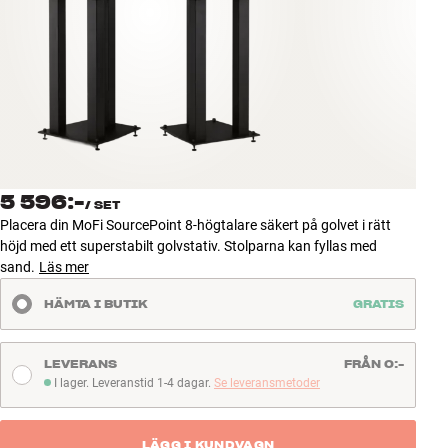
Tillbehör
INSPIRATION
MÄRKEN
NYHETER
5 596:-
/
SET
ERBJUDANDEN
Placera din MoFi SourcePoint 8-högtalare säkert på golvet i rätt
höjd med ett superstabilt golvstativ. Stolparna kan fyllas med
sand.
Läs mer
Hitta Butik
Kundtjänst
HÄMTA I BUTIK
GRATIS
Logga in
Kundtjänst
Bygg med ljud
LEVERANS
FRÅN 0:-
Företag
I lager. Leveranstid 1-4 dagar.
Se leveransmetoder
I lager. Leveranstid 1-4 dagar
LÄGG I KUNDVAGN