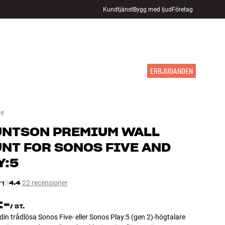
Kundtjänst
Bygg med ljud
Företag
HITTA BUTIK
LOGGA IN
KUNDVAGN
INSPIRATION
MÄRKEN
NYHETER
ERBJUDANDEN
te
UNTSON
PREMIUM WALL
NT FOR SONOS FIVE AND
Y:5
4.4
22 recensioner
:-
/
ST.
in trådlösa Sonos Five- eller Sonos Play:5 (gen 2)-högtalare