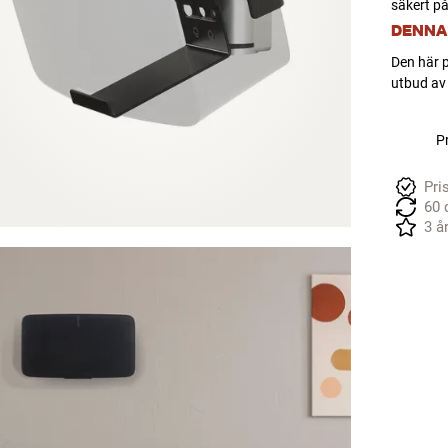
säkert på
DENNA
Den här p
utbud av 
Pr
Pri
60 
3 å