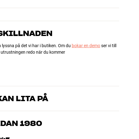
 SKILLNADEN
h lyssna på det vi har i butiken. Om du
bokar en demo
ser vi till
ha utrustningen redo när du kommer
AN LITA PÅ
som kan produkterna och brinner för riktigt bra ljud – både till
mmer om, så hjälper vi dig att hitta den lösning som passar
EDAN 1980
, hemmabio och TV är noggrant utvalda och byggda för att