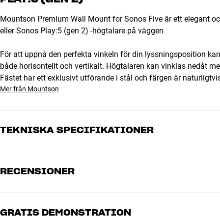
Mountson Premium Wall Mount for Sonos Five är ett elegant och
eller Sonos Play:5 (gen 2) -högtalare på väggen
För att uppnå den perfekta vinkeln för din lyssningsposition 
både horisontellt och vertikalt. Högtalaren kan vinklas nedåt me
Fästet har ett exklusivt utförande i stål och färgen är naturligt
Mer från Mountson
TEKNISKA SPECIFIKATIONER
RECENSIONER
PRESTANDA
Förlängningskabel medföljer
Nej
Horisontell vridning
30 °
Vertikal vridning
-15 °
GRATIS DEMONSTRATION
5