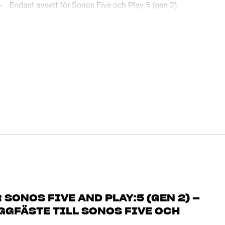
Endast avsett för Sonos Five och Play:5 (gen 2)
ONOS FIVE AND PLAY:5 (GEN 2) –
ÄGGFÄSTE TILL SONOS FIVE OCH