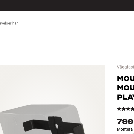
ÖR
Väggfäs
MO
MOU
PLA
799
Montera d