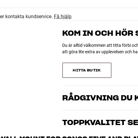
4.4
5
ler kontakta kundservice.
Få hjälp
3
22 recensioner
1
KOM IN OCH HÖR
 x djup)
0
 höjd x djup)
Du är alltid välkommen att titta förbi oc
att göra lite extra av upplevelsen och 
Sortera efter
HITTA BUTIK
RÅDGIVNING DU K
Våra medarbetare är riktiga entusiaster 
musik och hemmabio. Berätta vad du drö
TOPPKVALITET S
just dig och din budget
Alla HiFi Klubbens produkter för musik