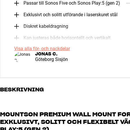
Passar till Sonos Five och Sonos Play:5 (gen 2)
Exklusivt och solitt utförande i laserskuret stål
Diskret kabeldragning
Kan justeras både horisontellt och vertikalt.
Visa alla för- och nackdelar
JONAS C.
Göteborg Sisjön
BESKRIVNING
MOUNTSON PREMIUM WALL MOUNT FOR S
EXKLUSIVT, SOLITT OCH FLEXIBELT V
PLAY:5 (GEN 2)