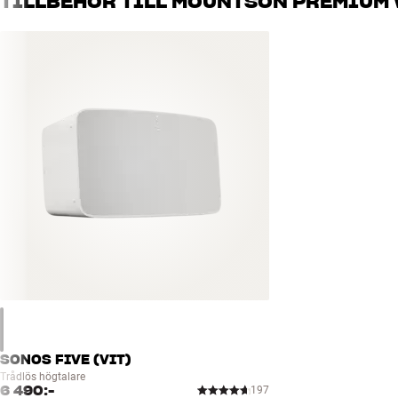
TILLBEHÖR TILL MOUNTSON PREMIUM 
SONOS FIVE (VIT)
Trådlös högtalare
6 490:-
197