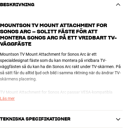
BESKRIVNING
MOUNTSON TV MOUNT ATTACHMENT FOR
SONOS ARC – SOLITT FÄSTE FÖR ATT
MONTERA SONOS ARC PÅ ETT VRIDBART TV-
VÄGGFÄSTE
Mountson TV Mount Attachment for Sonos Arc är ett
specialdesignat fäste som du kan montera på vridbara TV-
väggfästen så du kan ha din Sonos Arc rakt under TV-skärmen. På
så sätt får du alltid ljud och bild i samma riktning när du ändrar TV-
skärmens placering.
TV Mount Attachment for Sonos Arc passar VESA-kompatibla
fästen upp till 400 x 400 och TV-skärmar från 40 till 80 tum. På
Läs mer
baksidan av fästet finns ett hål så att du kan dra igenom kablar och
dölja dem i väggfästets inbyggda kabelskena.
TEKNISKA SPECIFIKATIONER
Mountson TV Mount Attachment for Sonos Arc har ett utförande i
stål och finns med svart finish. Alla monteringsdelar medföljer.