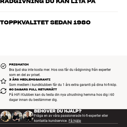
RÅDGIVNING DU KAN LITA PÅ
Våra medarbetare är riktiga entusiaster som kan produkterna och
brinner för riktigt bra ljud – både till musik och hemmabio. Berätta
TOPPKVALITET SEDAN 1980
vad du drömmer om, så hjälper vi dig att hitta den lösning som
passar just dig och din budget
Alla HiFi Klubbens produkter för musik, hemmabio och TV är
noggrant utvalda och byggda för att hålla i många år. Bra för både
plånboken och miljön.
BOKA EN EXPERT
PRISMATCH
Bra ljud ska inte kosta mer. Hos oss får du rådgivning från experter
som en del av priset.
3 ÅRS MEDLEMSGARANTI
Som medlem i kundklubben får du 1 års extra garanti på dina hi-fi-köp.
60 DAGARS FULL RETURRÄTT
På HiFi Klubben kan du testa din nya utrustning hemma hos dig i 60
dagar innan du bestämmer dig.
BEHÖVER DU HJÄLP?
Fråga en av våra passionerade hi-fi-experter eller
kontakta kundservice.
Få hjälp