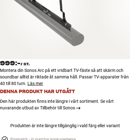
Tillbehör
INSPIRATION
MÄRKEN
NYHETER
999:-
/
ST.
ERBJUDANDEN
Montera din Sonos Arc på ett vridbart TV-fäste så att skärm och
soundbar alltid är riktade åt samma håll. Passar TV-apparater från
40 till 80 tum.
Läs mer
Hitta Butik
Kundtjänst
DENNA PRODUKT HAR UTGÅTT
Logga in
Den här produkten finns inte längre i vårt sortiment. Se vårt
Kundtjänst
nuvarande utbud av Tillbehör till Sonos
Bygg med ljud
Företag
Produkten är inte längre tillgänglig i vald färg eller variant
Prismatch - Vi matchar konkurrenterna