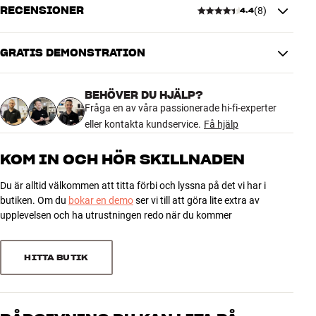
RECENSIONER
(
8
)
Mer från Mountson
4.4
DIMENSIONER OCH DESIGN
Färg
Svart
Vikt (kg)
1,26
GRATIS DEMONSTRATION
4.4
Vikt emballage (kg)
1,47
7,5 x 6,5 x 78 cm (bredd x höjd x
Mått (förpackning)
BEHÖVER DU HJÄLP?
djup)
8 recensioner
Fråga en av våra passionerade hi-fi-experter
75 x 6 x 28,5 cm (bredd x höjd x
Mått (produkt)
eller kontakta kundservice.
Få hjälp
djup)
5
4
KOM IN OCH HÖR SKILLNADEN
GENERELLA EGENSKAPER
4
3
Fäste för montering av Sonos Arc på VESA TV-fäste av
Du är alltid välkommen att titta förbi och lyssna på det vi har i
3
1
standardtyp
butiken. Om du
bokar en demo
ser vi till att göra lite extra av
2
0
upplevelsen och ha utrustningen redo när du kommer
Passar VESA-fästen från 100x100 till 400 x 400
1
Utförande i svartlackerat stål
0
HITTA BUTIK
Sortera efter