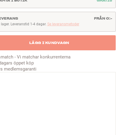
ÄMTA I BUTIK
GRATIS
EVERANS
FRÅN 0:-
I lager. Leveranstid 1-4 dagar.
Se leveransmetoder
lager. Leveranstid 1-4 dagar
LÄGG I KUNDVAGN
smatch - Vi matchar konkurrenterna
dagars öppet köp
rs medlemsgaranti