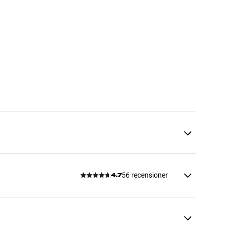
56 recensioner
4.7