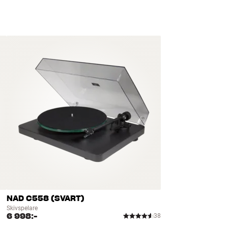
NAD C558 (SVART)
Skivspelare
6 998:-
38