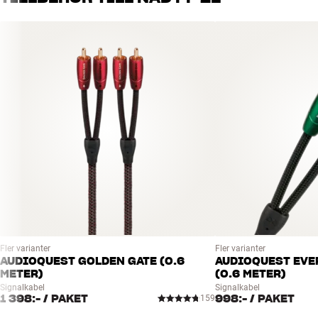
RIAA-förförstärkare för MM/MC-pickuper
Passar MM- och MC-pickupper (Low/High Output)
Förvrängning, RIAA < 0,03 % (THD 20–20 000 Hz)
Signal/brus (A-viktat): 78/76 dB (MC/MM)
Ingångsimpedans: 100 ohm/180 pF (MC), 47 kohm/200 pF (MM)
Mått: 13,5 x 4,9 x 7,2 cm (BxHxD)
Färg: Grafit
Fler varianter
Fler varianter
AUDIOQUEST GOLDEN GATE (0.6
AUDIOQUEST EVE
METER)
(0.6 METER)
Signalkabel
Signalkabel
1 398:-
/ PAKET
998:-
/ PAKET
159