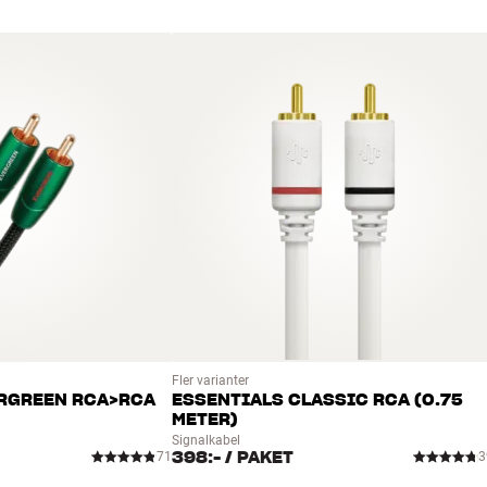
hålla i många år. Bra för både plånboke
BOKA EN EXPERT
Fler varianter
RGREEN RCA>RCA
ESSENTIALS CLASSIC RCA (0.75
METER)
Signalkabel
398:-
/ PAKET
71
3