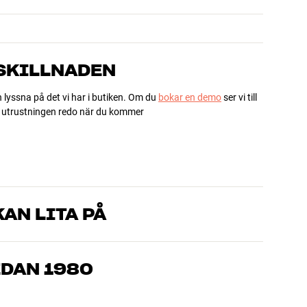
 SKILLNADEN
h lyssna på det vi har i butiken. Om du
bokar en demo
ser vi till
ha utrustningen redo när du kommer
AN LITA PÅ
som kan produkterna och brinner för riktigt bra ljud – både till
mmer om, så hjälper vi dig att hitta den lösning som passar
EDAN 1980
, hemmabio och TV är noggrant utvalda och byggda för att