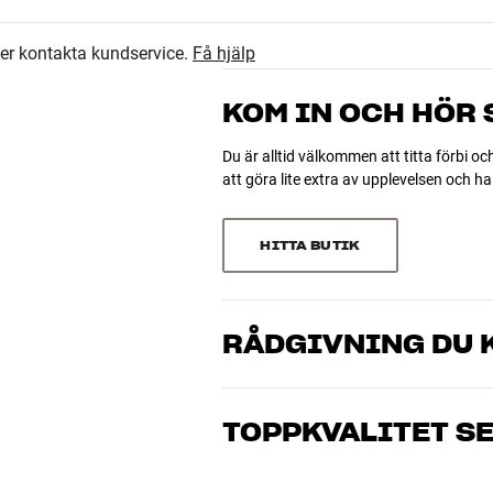
4.7
7
ler kontakta kundservice.
Få hjälp
6
56 recensioner
0
KOM IN OCH HÖR
0
Du är alltid välkommen att titta förbi oc
att göra lite extra av upplevelsen och 
Sortera efter
HITTA BUTIK
RÅDGIVNING DU K
Våra medarbetare är riktiga entusiaster 
 x djup)
musik och hemmabio. Berätta vad du drö
öjd x djup)
TOPPKVALITET S
just dig och din budget
Alla HiFi Klubbens produkter för musik