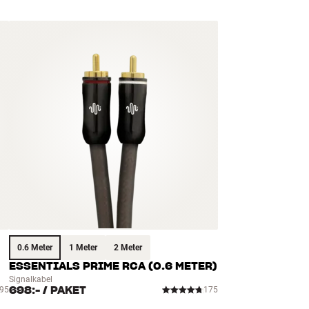
n och miljön.
0.6 Meter
1 Meter
2 Meter
ESSENTIALS PRIME RCA (0.6 METER)
Signalkabel
698:-
/ PAKET
95
175