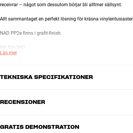
receivrar – något som dessutom börjar bli alltmer sällsynt.
Allt sammantaget en perfekt lösning för kräsna vinylentusiaster
NAD PP2e finns i grafit-finish.
Mer från NAD
Läs mer
TEKNISKA SPECIFIKATIONER
RECENSIONER
ANSLUTNINGAR
Jord
Ja
Ingångsimpedans
100 ohm/180pF (MC), 47kO
Ingångar
Analog RCA
GRATIS DEMONSTRATION
5
Utgångar
Analog RCA