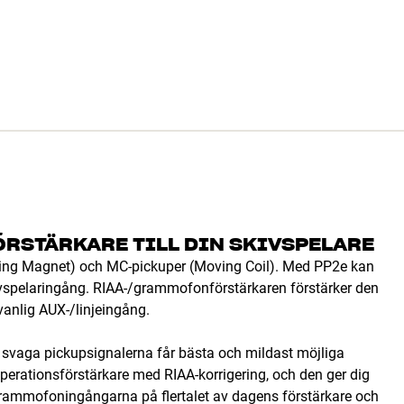
ÖRSTÄRKARE TILL DIN SKIVSPELARE
oving Magnet) och MC-pickuper (Moving Coil). Med PP2e kan
kivspelaringång. RIAA-/grammofonförstärkaren förstärker den
vanlig AUX-/linjeingång.
mt svaga pickupsignalerna får bästa och mildast möjliga
perationsförstärkare med RIAA-korrigering, och den ger dig
i grammofoningångarna på flertalet av dagens förstärkare och