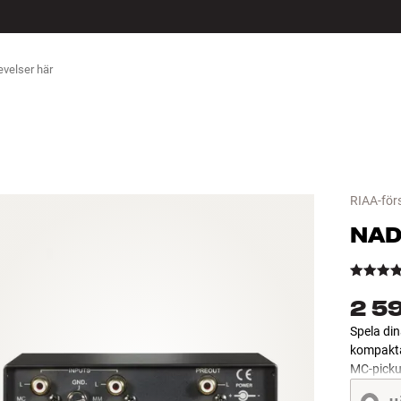
ÖR
RIAA-för
NA
2 5
Spela din
kompakta
MC-picku