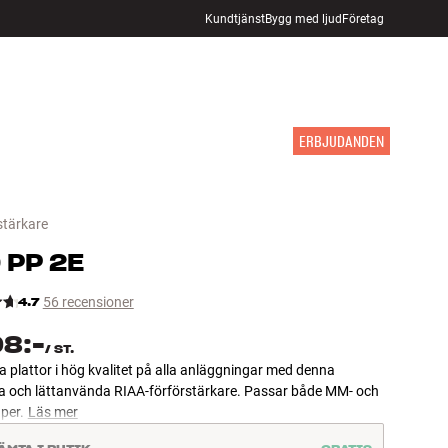
Kundtjänst
Bygg med ljud
Företag
HITTA BUTIK
LOGGA IN
KUNDVAGN
INSPIRATION
MÄRKEN
NYHETER
ERBJUDANDEN
stärkare
D
PP 2E
4.7
56 recensioner
98:-
/
ST.
a plattor i hög kvalitet på alla anläggningar med denna
 och lättanvända RIAA-förförstärkare. Passar både MM- och
per.
Läs mer