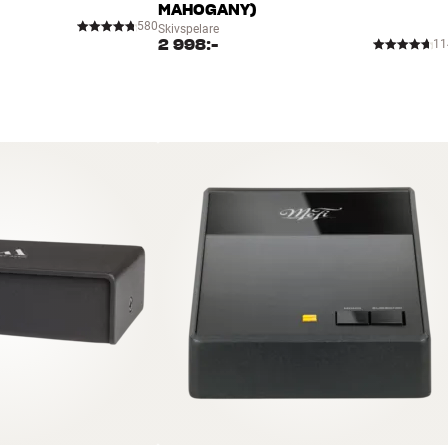
MAHOGANY)
580
Skivspelare
2 998:-
11