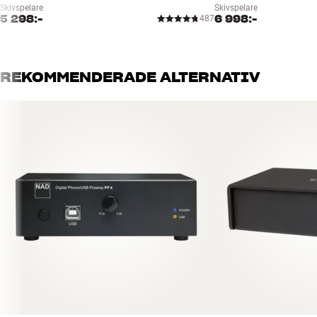
Skivspelare
Skivspelare
5 298:-
6 998:-
487
REKOMMENDERADE ALTERNATIV