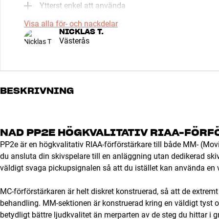
Ytterst enkel att använda
Visa alla för- och nackdelar
NICKLAS T.
Västerås
BESKRIVNING
NAD PP2E HÖGKVALITATIV RIAA-FÖRF
PP2e är en högkvalitativ RIAA-förförstärkare till både MM- (M
du ansluta din skivspelare till en anläggning utan dedikerad s
väldigt svaga pickupsignalen så att du istället kan använda en 
MC-förförstärkaren är helt diskret konstruerad, så att de extre
behandling. MM-sektionen är konstruerad kring en väldigt tyst o
betydligt bättre ljudkvalitet än merparten av de steg du hittar 