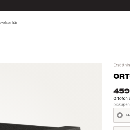
ÖR
Ersättni
ORT
459
Ortofon S
pickupen 
H