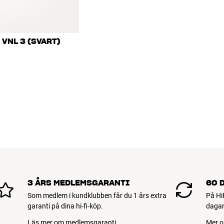
VNL 3 (SVART)
3 ÅRS MEDLEMSGARANTI
60 
Som medlem i kundklubben får du 1 års extra
På Hi
garanti på dina hi-fi-köp.
dagar
Läs mer om medlemsgaranti
Mer o