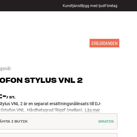
Kundtjänst
Bygg med ljud
Företag
HITTA BUTIK
LOGGA IN
KUNDVAGN
INSPIRATION
MÄRKEN
NYHETER
ERBJUDANDEN
ngsnål
OFON
STYLUS VNL 2
:-
/
ST.
tylus VNL 2 är en separat ersättningsnålinsats till DJ-
Ortofon VNL. Hårdhetsgrad ’Rigid’ (mellan).
Läs mer
ÄMTA I BUTIK
GRATIS