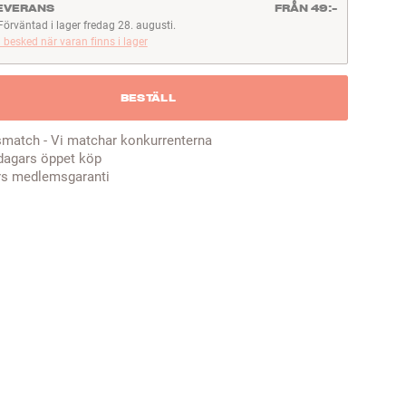
EVERANS
FRÅN 49:-
Förväntad i lager fredag 28. augusti.
rväntad i lager fredag 28. augusti.
 besked när varan finns i lager
BESTÄLL
smatch - Vi matchar konkurrenterna
dagars öppet köp
rs medlemsgaranti