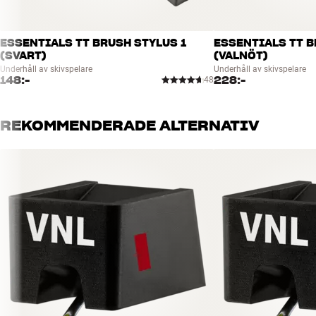
ESSENTIALS TT BRUSH STYLUS 1
ESSENTIALS TT B
(SVART)
(VALNÖT)
Underhåll av skivspelare
Underhåll av skivspelare
148:-
228:-
48
REKOMMENDERADE ALTERNATIV