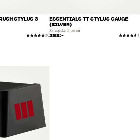
RUSH STYLUS 3
ESSENTIALS TT STYLUS GAUGE
(SILVER)
Skivspelartillbehör
298:-
36
1