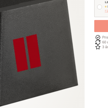
L
Fö
Få
Pri
60 
3 å