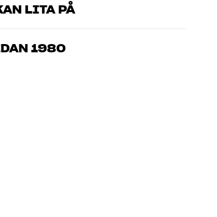
AN LITA PÅ
som kan produkterna och brinner för riktigt bra ljud – både till
mmer om, så hjälper vi dig att hitta den lösning som passar
EDAN 1980
, hemmabio och TV är noggrant utvalda och byggda för att
n och miljön.