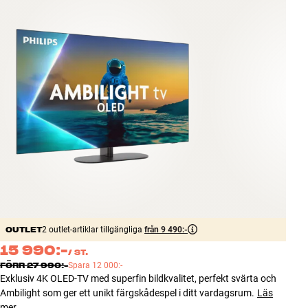
Tillbehör
INSPIRATION
MÄRKEN
NYHETER
ERBJUDANDEN
Hitta Butik
Kundtjänst
Logga in
OUTLET
Kundtjänst
2 outlet-artiklar tillgängliga
från 9 490:-
Bygg med ljud
15 990:-
/
ST.
Företag
FÖRR
27 990:-
Spara
12 000:-
Exklusiv 4K OLED-TV med superfin bildkvalitet, perfekt svärta och
Ambilight som ger ett unikt färgskådespel i ditt vardagsrum.
Läs
mer