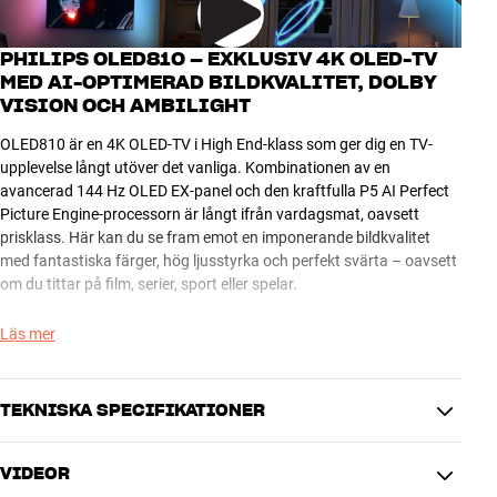
PHILIPS OLED810 – EXKLUSIV 4K OLED-TV
MED AI-OPTIMERAD BILDKVALITET, DOLBY
VISION OCH AMBILIGHT
OLED810 är en 4K OLED-TV i High End-klass som ger dig en TV-
upplevelse långt utöver det vanliga. Kombinationen av en
avancerad 144 Hz OLED EX-panel och den kraftfulla P5 AI Perfect
Picture Engine-processorn är långt ifrån vardagsmat, oavsett
prisklass. Här kan du se fram emot en imponerande bildkvalitet
med fantastiska färger, hög ljusstyrka och perfekt svärta – oavsett
om du tittar på film, serier, sport eller spelar.
Pricken över i är det spännande Ambilight-systemet som via
Läs mer
lysdioder på TV:ns sidor lyser upp väggen med ett fantastiskt
färgskådespel som matchar det som händer på skärmen. Om du
har din TV placerad nära väggen bakom så kan du här se fram
TEKNISKA SPECIFIKATIONER
emot en unik TV-upplevelse där skärmbild och Ambilight suger in
dig i stämningen fullständigt. Men om du föredrar en ren TV-bild så
VIDEOR
kan du ställa in funktionen på diskret vitt ljus eller koppla ifrån
BILD