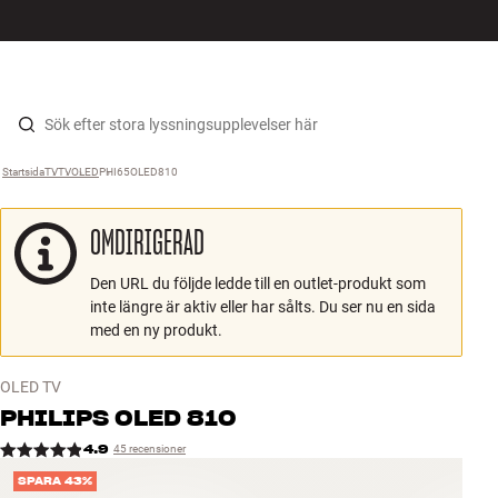
HiFi
MENY
HITTA BUTIK
LOGGA IN
KUNDVAGN
Högtalare
Hopp til innhold
Startsida
TV
›
TV
›
OLED
›
PHI65OLED810
›
Skivspelare
OMDIRIGERAD
Hörlurar
Den URL du följde ledde till en outlet-produkt som
Surround
inte längre är aktiv eller har sålts. Du ser nu en sida
med en ny produkt.
TV
OLED TV
System
PHILIPS
OLED 810
4.9
45 recensioner
Kablar
SPARA 43%