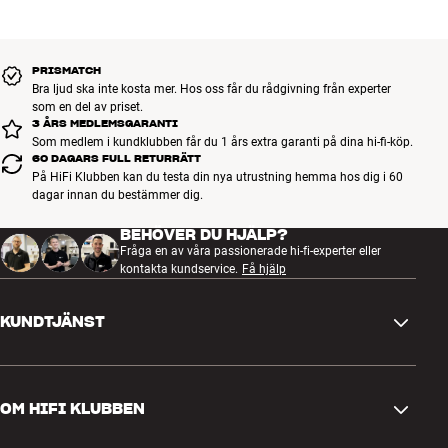
HDMI-CEC (Anynet +)
Auto Film+ Filmmaker Mode
Calman Ready
PRISMATCH
Multi View (Tuner/HDMI/USB)
Bra ljud ska inte kosta mer. Hos oss får du rådgivning från experter
DLNA 1,5
som en del av priset.
Bakgrundsbelyst fjärrkontroll med solceller och röststyrning
3 ÅRS MEDLEMSGARANTI
Som medlem i kundklubben får du 1 års extra garanti på dina hi-fi-köp.
Bordsstativ medföljer (vridbar fot på 65 tum och mindre)
60 DAGARS FULL RETURRÄTT
Standard VESA-väggfäste finns som extrautrustning
På HiFi Klubben kan du testa din nya utrustning hemma hos dig i 60
dagar innan du bestämmer dig.
BEHÖVER DU HJÄLP?
Fråga en av våra passionerade hi-fi-experter eller
kontakta kundservice.
Få hjälp
KUNDTJÄNST
Kontakta oss
OM HIFI KLUBBEN
Frågor och svar