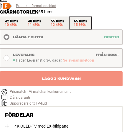
Produktinformationsblad
SKÄRMSTORLEK
65 tums
42 tums
48 tums
55 tums
65 tums
10 490:-
11 490:-
12 490:-
15 990:-
HÄMTA I BUTIK
GRATIS
LEVERANS
FRÅN 599:-
I lager. Leveranstid 3-6 dagar.
Se leveransmetoder
I lager. Leveranstid 3-6 dagar
LÄGG I KUNDVAGN
Prismatch - Vi matchar konkurrenterna
2 års garanti
Uppgradera ditt TV-ljud
FÖRDELAR
4K OLED-TV med EX-bildpanel