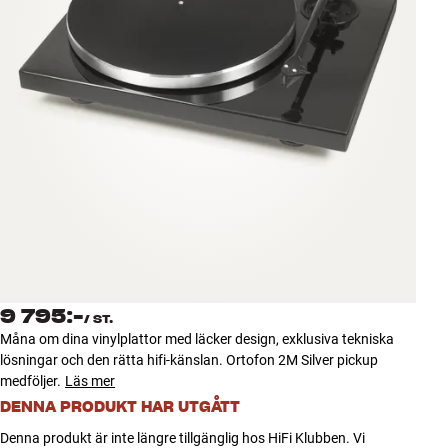
Tillbehör
INSPIRATION
MÄRKEN
NYHETER
ERBJUDANDEN
Hitta Butik
Kundtjänst
9 795:-
Logga in
/
ST.
Kundtjänst
Måna om dina vinylplattor med läcker design, exklusiva tekniska
Bygg med ljud
lösningar och den rätta hifi-känslan. Ortofon 2M Silver pickup
Företag
medföljer.
Läs mer
DENNA PRODUKT HAR UTGÅTT
Denna produkt är inte längre tillgänglig hos HiFi Klubben. Vi