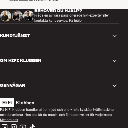
BEHÖVER DU HJÄLP?
Fråga en av våra passionerade hi-fi-experter eller
kontakta kundservice.
Få hjälp
KUNDTJÄNST
Kontakta oss
OM HIFI KLUBBEN
Frågor och svar
Retur och reklamation
Hitta butik
Ångra beställning
GENVÄGAR
Om oss
Leverans
Kundklubb
Presentkort
Köpvillkor
Lyssnarkväll
På HiFi Klubben handlar allt om ljud och bild – inte kylskåp, tvättmaskiner
Bygg med ljud
och stavmixrar. Hos oss får du musik- och filmupplevelser för varje krona.
Integritetspolicy
Tävlingar
Mer om oss
Montering och installation