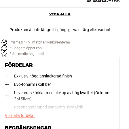
9 998:-
/
ST.
VISA ALLA
Produkten är inte längre tillgänglig i vald färg eller variant
Prismatch - Vi matchar konkurrenterna
60 dagars öppet köp
3 års medlemsgaranti
FÖRDELAR
Exklusiv högglanslackerad finish
Evo-tonarm i kolfiber
Levereras körklar med pickup av hög kvalitet (Ortofon
2M Silver)
Resonansdämpad sandwich-skivtallrik
Visa alla fördelar
BEGRÄNSNINGAR