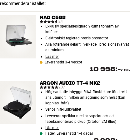
rekommenderar istället:
NAD C588
24
Exklusiv specialdesignad 9-tums tonarm av
kolfiber
Elektroniskt reglerad precisionsmotor
Alla roterande delar tillverkade i precisionssvarvat
aluminium
Läs mer
Leveranstid 3-4 veckor
10 998:-
/
ST.
ARGON AUDIO TT-4 MK2
207
Högkvalitativ inbyggd RIAA-förstärkare för direkt
anslutning till vilken anläggning som helst (kan
kopplas ifrån)
Seriös hifi-ljudkvalitet
Levereras spelklar med skivspelarlock och
fabriksmonterad pickup (Ortofon 2M Blue)
Läs mer
I lager. Leveranstid 1-4 dagar