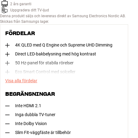
2 års garanti
Uppgradera ditt TV-ljud
Denna produkt säljs och levereras direkt av Samsung Electronics Nordic AB.
Skickas från Samsungs lager.
FÖRDELAR
4K QLED med Q Engine och Supreme UHD Dimming
Direct LED-bakbelysning med hög kontrast
50 Hz-panel för stabila rörelser
Eco Smart Control med solceller
Visa alla fördelar
BEGRÄNSNINGAR
Inte HDMI 2.1
Inga dubbla TV-tuner
Inte Dolby Vision
Slim Fit-väggfäste är tillbehör