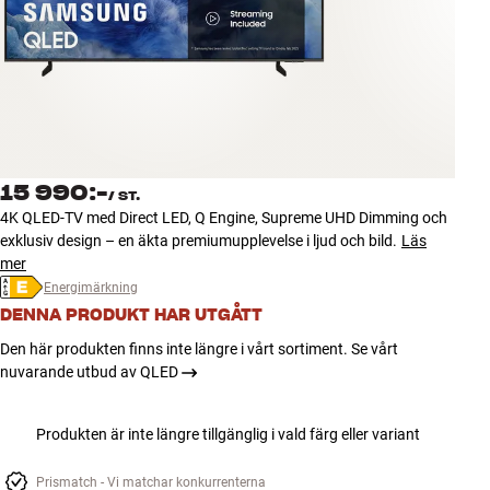
Tillbehör
INSPIRATION
MÄRKEN
NYHETER
15 990:-
/
ST.
4K QLED-TV med Direct LED, Q Engine, Supreme UHD Dimming och
ERBJUDANDEN
exklusiv design – en äkta premiumupplevelse i ljud och bild.
Läs
mer
Energimärkning
Hitta Butik
DENNA PRODUKT HAR UTGÅTT
Kundtjänst
Logga in
Den här produkten finns inte längre i vårt sortiment. Se vårt
Kundtjänst
nuvarande utbud av QLED
Bygg med ljud
Företag
Produkten är inte längre tillgänglig i vald färg eller variant
Prismatch - Vi matchar konkurrenterna