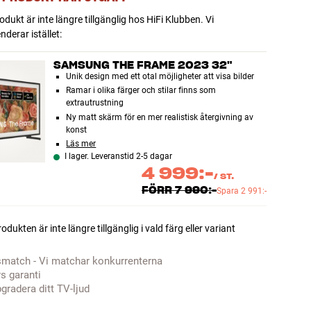
dukt är inte längre tillgänglig hos HiFi Klubben. Vi
erar istället:
SAMSUNG THE FRAME 2023 32"
Unik design med ett otal möjligheter att visa bilder
Ramar i olika färger och stilar finns som
extrautrustning
Ny matt skärm för en mer realistisk återgivning av
konst
Läs mer
I lager. Leveranstid 2-5 dagar
4 999:-
/
ST.
FÖRR
7 990:-
Spara
2 991:-
odukten är inte längre tillgänglig i vald färg eller variant
smatch - Vi matchar konkurrenterna
rs garanti
gradera ditt TV-ljud