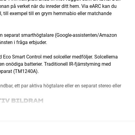
 kronan på verket när du inreder ditt hem. Via eARC kan du
, till exempel till en grym hemmabio eller matchande
r en separat smarthögtalare (Google-assistenten/Amazon
änsten i fråga erbjuder.
Eco Smart Control med solceller medföljer. Solcellerna
 onödiga batterier. Traditionell IR-fjärrstyrning med
separat (TM1240A).
ar, ett par aktiva högtalare eller en separat stereo eller
TIV BILDRAM
tta på en stor svart rektangel när TV:n är avstängd. Med
t till exempel efterlikna din tapet eller väggstruktur,
am. Ambient Mode ser häftigt ut men drar mer ström än om
ta på funktionen hur du vill.