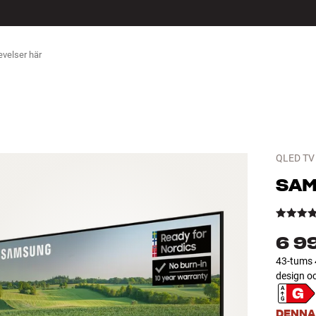
ÖR
QLED TV
SA
6 9
43-tums 
design och
DENNA