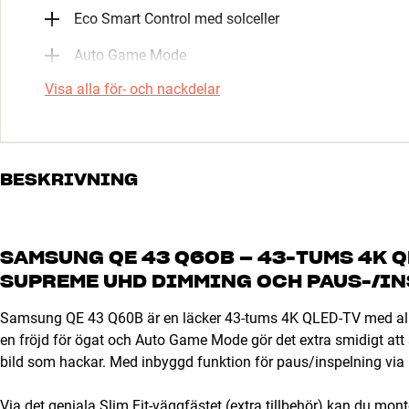
Eco Smart Control med solceller
Auto Game Mode
Visa alla för- och nackdelar
BESKRIVNING
SAMSUNG QE 43 Q60B – 43-TUMS 4K Q
SUPREME UHD DIMMING OCH PAUS-/I
Samsung QE 43 Q60B är en läcker 43-tums 4K QLED-TV med allt 
en fröjd för ögat och Auto Game Mode gör det extra smidigt att s
bild som hackar. Med inbyggd funktion för paus/inspelning via US
Via det geniala Slim Fit-väggfästet (extra tillbehör) kan du mo