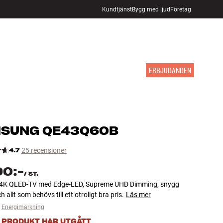
Kundtjänst
Bygg med ljud
Företag
HITTA BUTIK
LOGGA IN
KUNDVAGN
INSPIRATION
MÄRKEN
NYHETER
ERBJUDANDEN
MSUNG
QE43Q60B
4.7
25 recensioner
90:-
/
ST.
4K QLED-TV med Edge-LED, Supreme UHD Dimming, snygg
 allt som behövs till ett otroligt bra pris.
Läs mer
Energimärkning
 PRODUKT HAR UTGÅTT