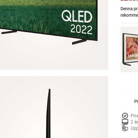
Denna pro
rekommend
Pr
Pri
2 å
Upp