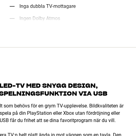
Inga dubbla TV-mottagare
Ingen Dolby Atmos
LED-TV MED SNYGG DESIGN,
NSPELNINGSFUNKTION VIA USB
som behövs för en grym TV-upplevelse. Bildkvaliteten är
pela på din PlayStation eller Xbox utan fördröjning eller
B får du frihet att se dina favoritprogram när du vill.
ntera TV:n helt platt ända in mot väggen som en tavla. Den