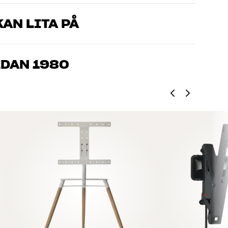
AN LITA PÅ
som kan produkterna och brinner för riktigt bra ljud – både till
mmer om, så hjälper vi dig att hitta den lösning som passar
EDAN 1980
, hemmabio och TV är noggrant utvalda och byggda för att
n och miljön.