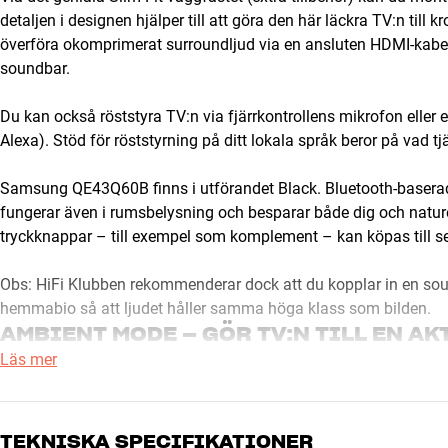
detaljen i designen hjälper till att göra den här läckra TV:n till
överföra okomprimerat surroundljud via en ansluten HDMI-kabel
soundbar.
Du kan också röststyra TV:n via fjärrkontrollens mikrofon elle
Alexa). Stöd för röststyrning på ditt lokala språk beror på vad tj
Samsung QE43Q60B finns i utförandet Black. Bluetooth-baserad 
fungerar även i rumsbelysning och besparar både dig och naturen
tryckknappar – till exempel som komplement – kan köpas till 
Obs: HiFi Klubben rekommenderar dock att du kopplar in en soundb
hemmabio så att ljudet håller samma höga klass som bilden.
AMBIENT MODE – GÖR TV:N TILL EN AK
Läs mer
Ambient Mode är en smart funktion för dig som inte gillar att ti
Ambient Mode kan bildpanelen användas aktivt på olika sätt för at
alternativt visa bilder, tid/väder med mera som en aktiv bildr
TEKNISKA SPECIFIKATIONER
TV:n är helt avstängd. Därför kan du givetvis stänga av eller sät