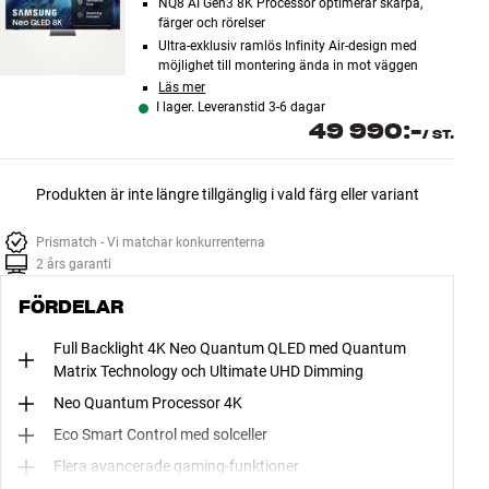
NQ8 AI Gen3 8K Processor optimerar skärpa,
färger och rörelser
Ultra-exklusiv ramlös Infinity Air-design med
möjlighet till montering ända in mot väggen
Läs mer
I lager. Leveranstid 3-6 dagar
49 990:-
/
ST.
Produkten är inte längre tillgänglig i vald färg eller variant
Prismatch - Vi matchar konkurrenterna
2 års garanti
FÖRDELAR
Full Backlight 4K Neo Quantum QLED med Quantum
Matrix Technology och Ultimate UHD Dimming
Neo Quantum Processor 4K
Eco Smart Control med solceller
Flera avancerade gaming-funktioner