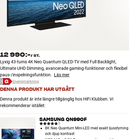
Tillbehör
INSPIRATION
MÄRKEN
NYHETER
12 990:-
/
ST.
Lyxig 43-tums 4K Neo Quantum QLED-TV med Full Backlight,
ERBJUDANDEN
Ultimate UHD Dimming, avancerade gaming-funktioner och flexibel
paus-/inspelningsfunktion.
Läs mer
Energimärkning
Hitta Butik
DENNA PRODUKT HAR UTGÅTT
Kundtjänst
Logga in
Denna produkt är inte längre tillgänglig hos HiFi Klubben. Vi
Kundtjänst
rekommenderar istället:
Bygg med ljud
Företag
SAMSUNG QN990F
5
8K Neo Quantum Mini-LED med exakt ljusstyrning
och djup kontrast