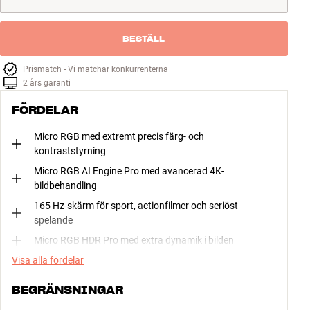
BESTÄLL
Prismatch - Vi matchar konkurrenterna
2 års garanti
FÖRDELAR
Micro RGB med extremt precis färg- och
kontraststyrning
Micro RGB AI Engine Pro med avancerad 4K-
bildbehandling
165 Hz-skärm för sport, actionfilmer och seriöst
spelande
Micro RGB HDR Pro med extra dynamik i bilden
Visa alla fördelar
BEGRÄNSNINGAR