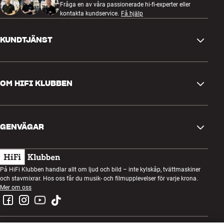
Fråga en av våra passionerade hi-fi-experter eller
kontakta kundservice.
Få hjälp
KUNDTJÄNST
Kontakta oss
OM HIFI KLUBBEN
Frågor och svar
Retur och reklamation
Hitta butik
Ångra beställning
GENVÄGAR
Om oss
Leverans
Kundklubb
Presentkort
Köpvillkor
Lyssnarkväll
På HiFi Klubben handlar allt om ljud och bild – inte kylskåp, tvättmaskiner
Bygg med ljud
och stavmixrar. Hos oss får du musik- och filmupplevelser för varje krona.
Integritetspolicy
Tävlingar
Mer om oss
Montering och installation
Jobb i HiFi Klubben
Hyr en SOUNDBOKS