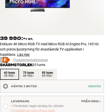
Tillbehör
INSPIRATION
MÄRKEN
39 990:-
/
ST.
NYHETER
Exklusiv 4K Micro RGB-TV med Micro RGB AI Engine Pro, 165 Hz
och precis ljusstyrning för enastående TV-upplevelser i
ERBJUDANDEN
toppklass.
Läs mer
Produktinformationsblad
SKÄRMSTORLEK
65 tums
Hitta Butik
Kundtjänst
65 tums
75 tums
85 tums
39 990:-
49 990:-
69 990:-
Logga in
Kundtjänst
HÄMTA I BUTIK
GRATIS
Bygg med ljud
Företag
LEVERANS
FRÅN 599:-
Förväntad i lager söndag 04. oktober.
Förväntad i lager söndag 04. oktober.
Få besked när varan finns i lager