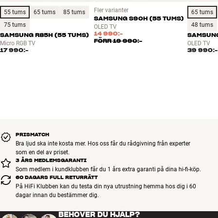
Inbyggd röststyrning med Samsung Bixby gör det enklare att styra
165 Hz uppdateringsfrekvens
Fler varianter
TV:n, söka efter innehåll och växla mellan funktioner utan att
Auto Game Mode, HFR och VRR
55 tums
65 tums
85 tums
65 tums
SAMSUNG S90H (55 TUMS)
behöva bläddra i menyerna. R95H har även eARC, så att du enkelt
FreeSync Premium Pro
75 tums
48 tums
OLED TV
kan vidarebefordra ljudet till en soundbar eller förstärkare och få ett
14 990:-
HDMI 2.1-funktioner
SAMSUNG R85H (55 TUMS)
SAMSUNG
FÖRR
19 990:-
mer kraftfullt TV-ljud för filmer, serier och spel. Sammantaget får du
Micro RGB TV
OLED TV
eARC
17 990:-
39 990:-
en 4K Micro RGB-TV med både bildmässig överlägsenhet och
Tizen Smart TV
kraftfulla moderna funktioner.
WiFi 6E
Mer från Samsung
Inbyggd mikrofon
Produktinformationsblad
Röststyrning med Samsung Bixby
Bluetooth 5.3
USB-inspelning
PRISMATCH
Bra ljud ska inte kosta mer. Hos oss får du rådgivning från experter
som en del av priset.
3 ÅRS MEDLEMSGARANTI
Som medlem i kundklubben får du 1 års extra garanti på dina hi-fi-köp.
60 DAGARS FULL RETURRÄTT
På HiFi Klubben kan du testa din nya utrustning hemma hos dig i 60
dagar innan du bestämmer dig.
BEHÖVER DU HJÄLP?