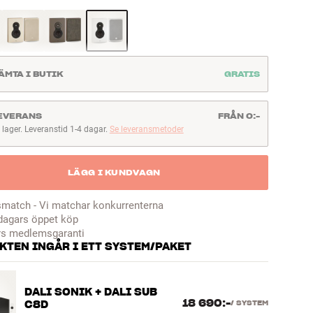
ÄMTA I BUTIK
GRATIS
EVERANS
FRÅN 0:-
I lager. Leveranstid 1-4 dagar.
Se leveransmetoder
lager. Leveranstid 1-4 dagar
LÄGG I KUNDVAGN
smatch - Vi matchar konkurrenterna
dagars öppet köp
rs medlemsgaranti
KTEN INGÅR I ETT SYSTEM/PAKET
DALI SONIK + DALI SUB
18 690:-
C8D
/
SYSTEM