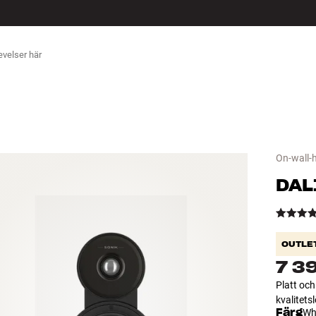
ÖR
On-wall-
DAL
OUTLE
7 3
Platt och
kvalitets
Färg
Wh