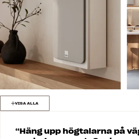
VISA ALLA
“
Häng upp högtalarna på vägg