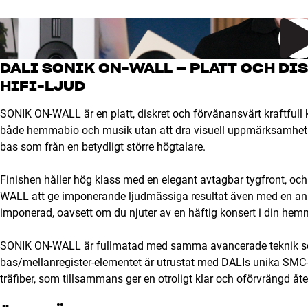
DALI SONIK ON-WALL – PLATT OCH DI
HIFI-LJUD
SONIK ON-WALL är en platt, diskret och förvånansvärt kraftfull 
både hemmabio och musik utan att dra visuell uppmärksamhet ti
bas som från en betydligt större högtalare.
Finishen håller hög klass med en elegant avtagbar tygfront, 
WALL att ge imponerande ljudmässiga resultat även med en anlä
imponerad, oavsett om du njuter av en häftig konsert i din hemmab
SONIK ON-WALL är fullmatad med samma avancerade teknik som
bas/mellanregister-elementet är utrustat med DALIs unika SMC
träfiber, som tillsammans ger en otroligt klar och oförvrängd åter