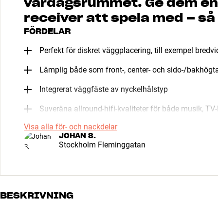
vardagsrummet. Ge dem en 
receiver att spela med – så 
FÖRDELAR
Perfekt för diskret väggplacering, till exempel bredv
Lämplig både som front-, center- och sido-/bakhög
Integrerat väggfäste av nyckelhålstyp
Suveräna allround-hifi-kvaliteter för både musik, TV-
Visa alla för- och nackdelar
JOHAN S.
Stockholm Fleminggatan
BESKRIVNING