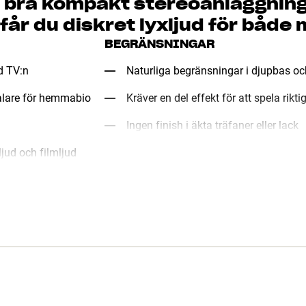
bra kompakt stereoanläggning
får du diskret lyxljud för både 
BEGRÄNSNINGAR
id TV:n
Naturliga begränsningar i djupbas oc
talare för hemmabio
Kräver en del effekt för att spela rikti
Ingen finish i äkta träfaner eller lack
ljud och filmljud