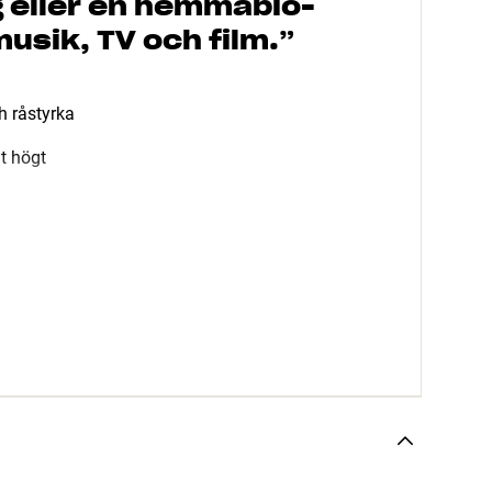
 eller en hemmabio-
musik, TV och film.
”
h råstyrka
gt högt