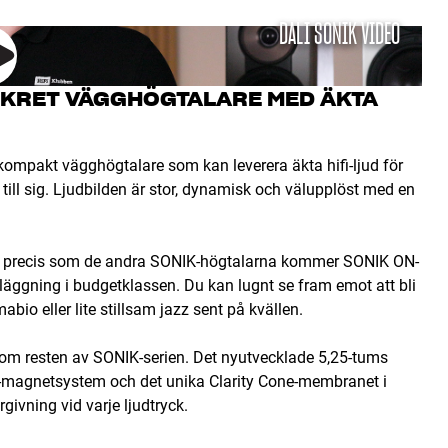
DALI SONIK VIDEO
SKRET VÄGGHÖGTALARE MED ÄKTA
kompakt vägghögtalare som kan leverera äkta hifi-ljud för
ll sig. Ljudbilden är stor, dynamisk och välupplöst med en
och precis som de andra SONIK-högtalarna kommer SONIK ON-
ggning i budgetklassen. Du kan lugnt se fram emot att bli
io eller lite stillsam jazz sent på kvällen.
 resten av SONIK-serien. Det nyutvecklade 5,25-tums
-magnetsystem och det unika Clarity Cone-membranet i
givning vid varje ljudtryck.