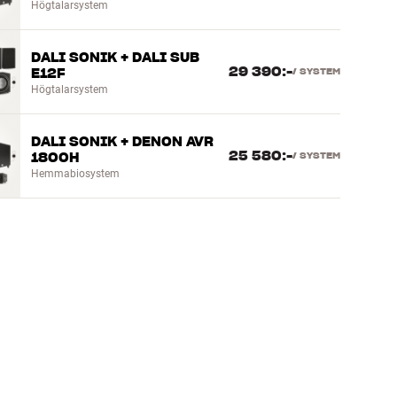
Högtalarsystem
DALI SONIK + DALI SUB
29 390:-
E12F
/
SYSTEM
Högtalarsystem
DALI SONIK + DENON AVR
25 580:-
1800H
/
SYSTEM
Hemmabiosystem