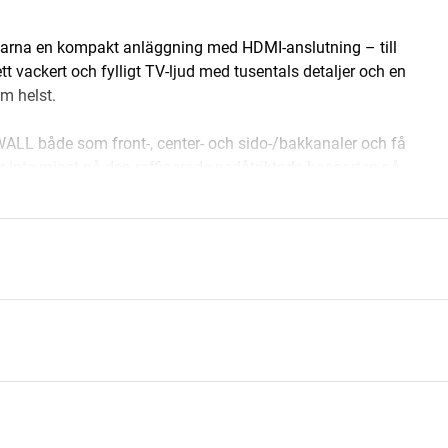
alarna en kompakt anläggning med HDMI-anslutning – till
 vackert och fylligt TV-ljud med tusentals detaljer och en
om helst.
LL både som front-, center- och sido-/bakkanaler och få
or inte minst på den raffinerade nedåtriktade basporten på
a ännu mer och bättre bas kan du alltid komplettera med en
ler.
FINISH I BUDGETKLASSEN
vill ha äkta hifi-ljud och snygg finish till ett rimligt pris.
rien, och som vanligt har DALI återigen höjt ribban för hur
 stereo eller njuter av flerkanaliga filmupplevelser i din