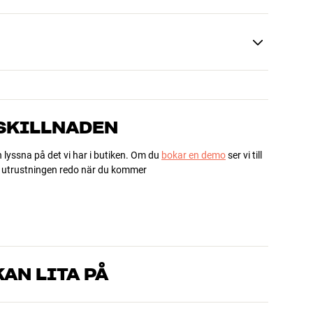
 SKILLNADEN
h lyssna på det vi har i butiken. Om du
bokar en demo
ser vi till
ha utrustningen redo när du kommer
AN LITA PÅ
som kan produkterna och brinner för riktigt bra ljud – både till