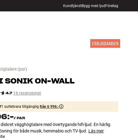
Kundtjänst
Bygg med ljud
Företag
HITTA BUTIK
LOGGA IN
KUNDVAGN
INSPIRATION
MÄRKEN
NYHETER
ERBJUDANDEN
högtalare
(par)
I
SONIK ON-WALL
4.7
16 recensioner
T
1 outletvara tillgänglig
från 6 996:-
96:-
/
PAR
 diskret vägghögtalare med övertygande hifi-ljud. En härlig
lösning för både musik, hemmabio och TV-ljud.
Läs mer
ite