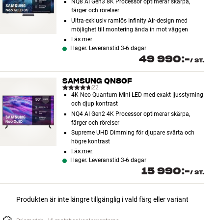
NQ8 AI Gen3 8K Processor optimerar skärpa,
färger och rörelser
Ultra-exklusiv ramlös Infinity Air-design med
möjlighet till montering ända in mot väggen
Läs mer
I lager. Leveranstid 3-6 dagar
49 990:-
/
ST.
SAMSUNG QN80F
22
4K Neo Quantum Mini-LED med exakt ljusstyrning
och djup kontrast
NQ4 AI Gen2 4K Processor optimerar skärpa,
färger och rörelser
Supreme UHD Dimming för djupare svärta och
högre kontrast
Läs mer
I lager. Leveranstid 3-6 dagar
15 990:-
/
ST.
Produkten är inte längre tillgänglig i vald färg eller variant