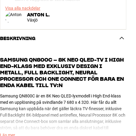
Visa alla nackdelar
ANTON L.
Växjö
BESKRIVNING
SAMSUNG QN800C – 8K NEO QLED-TV I HIGH
END-KLASS MED EXKLUSIV DESIGN I
METALL, FULL BACKLIGHT, NEURAL
PROCESSOR OCH ONE CONNECT FÖR BARA EN
ENDA KABEL TILL TV:N
Samsung QN800C är en 8K Neo QLED-lyxmodell i High End-klass
med en upplösning på svindlande 7 680 x 4 320. Här får du allt
Samsung kan uppbåda när det gäller läckra TV-finesser, inklusive
Full Backlight 8K-bildpanel med antireflex, Neural Processor 8K och
separat One Connect-box som samlar alla anslutningar, inklusive
ström, så att du bara behöver dra en enda diskret kabel till
skärmen.
Läs mer