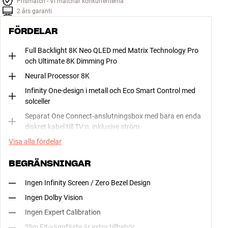
Prismatch - Vi matchar konkurrenterna
2 års garanti
FÖRDELAR
Full Backlight 8K Neo QLED med Matrix Technology Pro
och Ultimate 8K Dimming Pro
Neural Processor 8K
Infinity One-design i metall och Eco Smart Control med
solceller
Separat One Connect-anslutningsbox med bara en enda
diskret kabel till TV:n, inklusive ström
Visa alla fördelar
BEGRÄNSNINGAR
Ingen Infinity Screen / Zero Bezel Design
Ingen Dolby Vision
Ingen Expert Calibration
Slim Fit-väggfäste är extra tillbehör