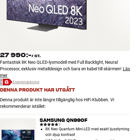
Tillbehör
INSPIRATION
MÄRKEN
NYHETER
27 990:-
/
ST.
Fantastisk 8K Neo QLED-lyxmodell med Full Backlight, Neural
ERBJUDANDEN
Processor, exklusiv metalldesign och bara en kabel till skärmen!
Läs
mer
Energimärkning
Hitta Butik
DENNA PRODUKT HAR UTGÅTT
Kundtjänst
Logga in
Denna produkt är inte längre tillgänglig hos HiFi Klubben. Vi
Kundtjänst
rekommenderar istället:
Bygg med ljud
Företag
SAMSUNG QN990F
5
8K Neo Quantum Mini-LED med exakt ljusstyrning
och djup kontrast