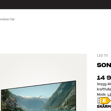
ÖR
LED TV
SON
14 
Snygg 4K
kraftful
Mode.
L
SKÄRM