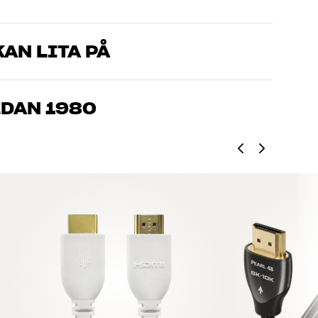
AN LITA PÅ
som kan produkterna och brinner för riktigt bra ljud – både till
mmer om, så hjälper vi dig att hitta den lösning som passar
EDAN 1980
, hemmabio och TV är noggrant utvalda och byggda för att
n och miljön.