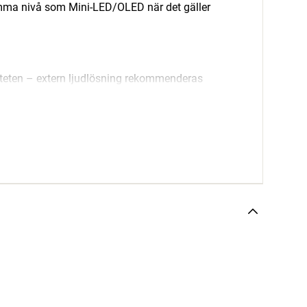
samma nivå som Mini-LED/OLED när det gäller
liteten – extern ljudlösning rekommenderas