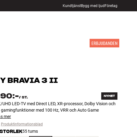
Kundtjänst
Bygg med ljud
Företag
HITTA BUTIK
LOGGA IN
KUNDVAGN
INSPIRATION
MÄRKEN
NYHETER
ERBJUDANDEN
Y
BRAVIA 3 II
990:-
NYHET
/
ST.
/UHD LED-TV med Direct LED, XR-processor, Dolby Vision och
la gamingfunktioner med 100 Hz, VRR och Auto Game
äs mer
Produktinformationsblad
STORLEK
55 tums