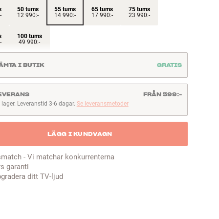
s
50 tums
55 tums
65 tums
75 tums
-
12 990:-
14 990:-
17 990:-
23 990:-
s
100 tums
-
49 990:-
ÄMTA I BUTIK
GRATIS
EVERANS
FRÅN 599:-
I lager. Leveranstid 3-6 dagar.
Se leveransmetoder
lager. Leveranstid 3-6 dagar
LÄGG I KUNDVAGN
smatch - Vi matchar konkurrenterna
rs garanti
gradera ditt TV-ljud