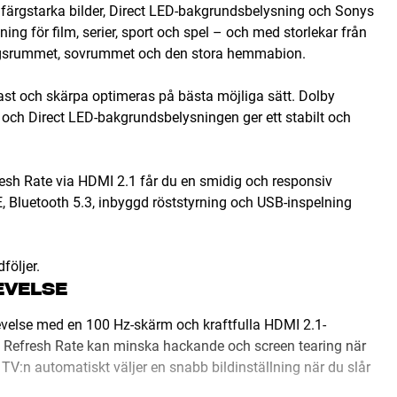
 färgstarka bilder, Direct LED-bakgrundsbelysning och Sonys
ing för film, serier, sport och spel – och med storlekar från
rdagsrummet, sovrummet och den stora hemmabion.
rast och skärpa optimeras på bästa möjliga sätt. Dolby
, och Direct LED-bakgrundsbelysningen ger ett stabilt och
sh Rate via HDMI 2.1 får du en smidig och responsiv
 Bluetooth 5.3, inbyggd röststyrning och USB-inspelning
följer.
EVELSE
evelse med en 100 Hz-skärm och kraftfulla HDMI 2.1-
ble Refresh Rate kan minska hackande och screen tearing när
TV:n automatiskt väljer en snabb bildinställning när du slår