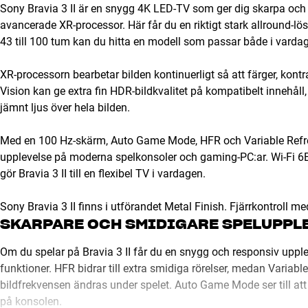
Sony Bravia 3 II är en snygg 4K LED-TV som ger dig skarpa och
avancerade XR-processor. Här får du en riktigt stark allround-lösn
43 till 100 tum kan du hitta en modell som passar både i va
XR-processorn bearbetar bilden kontinuerligt så att färger, kont
Vision kan ge extra fin HDR-bildkvalitet på kompatibelt innehåll
jämnt ljus över hela bilden.
Med en 100 Hz-skärm, Auto Game Mode, HFR och Variable Refre
upplevelse på moderna spelkonsoler och gaming-PC:ar. Wi-Fi 6E,
gör Bravia 3 II till en flexibel TV i vardagen.
Sony Bravia 3 II finns i utförandet Metal Finish. Fjärrkontroll med
SKARPARE OCH SMIDIGARE SPELUPPL
Om du spelar på Bravia 3 II får du en snygg och responsiv uppl
funktioner. HFR bidrar till extra smidiga rörelser, medan Varia
bildfrekvensen ändras under spelet. Auto Game Mode ser till att 
på konsolen.