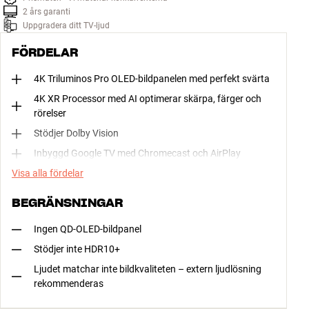
2 års garanti
Uppgradera ditt TV-ljud
FÖRDELAR
4K Triluminos Pro OLED-bildpanelen med perfekt svärta
4K XR Processor med AI optimerar skärpa, färger och
rörelser
Stödjer Dolby Vision
Inbyggd Google TV med Chromecast och AirPlay
Visa alla fördelar
BEGRÄNSNINGAR
Ingen QD-OLED-bildpanel
Stödjer inte HDR10+
Ljudet matchar inte bildkvaliteten – extern ljudlösning
rekommenderas