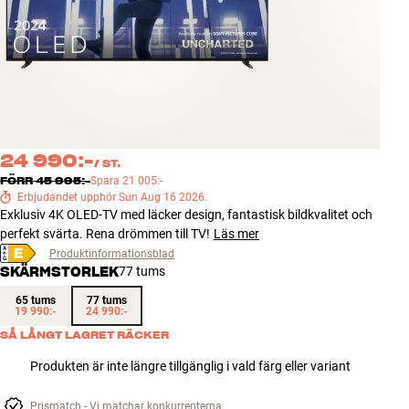
Tillbehör
INSPIRATION
MÄRKEN
NYHETER
24 990:-
/
ST.
FÖRR
45 995:-
Spara
21 005:-
Erbjudandet upphör Sun Aug 16 2026.
ERBJUDANDEN
Exklusiv 4K OLED-TV med läcker design, fantastisk bildkvalitet och
perfekt svärta. Rena drömmen till TV!
Läs mer
Hitta Butik
Produktinformationsblad
Kundtjänst
SKÄRMSTORLEK
77 tums
Logga in
65 tums
77 tums
Kundtjänst
19 990:-
24 990:-
Bygg med ljud
SÅ LÅNGT LAGRET RÄCKER
Företag
Produkten är inte längre tillgänglig i vald färg eller variant
Prismatch - Vi matchar konkurrenterna