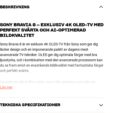
BESKRIVNING
SONY BRAVIA 8 – EXKLUSIV 4K OLED-TV MED
PERFEKT SVÄRTA OCH AI-OPTIMERAD
BILDKVALITET
Sony Bravia 8 är en exklusiv 4K OLED-TV från Sony som ger dig
läcker design och en imponerande palett av dagens mest
avancerade TV-tekniker. OLED ger dig optimala färger med bra
ljusstyrka, och i kombination med den avancerade processorn kan
du se fram emot en enastående bildkvalitet med fantastiska färger
och perfekt svärta
Oavsett om det är film, serier, sport eller gaming som rullar på
skärmen så får du alltid bästa möjliga bildkvalitet. 4K XR-
Läs mer
processorn optimerar bilden med hjälp av AI, och med OLED och
Dolby Vision får du fina detaljer både i de djupaste skuggorna och
de mest ljusstarka detaljerna.
TEKNISKA SPECIFIKATIONER