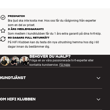
24p True Cinema
skaparna tänkt sig den.
Auto Game Mode
Calman Auto Calibration / Netflix Calibrated Mode / IMAX Certified
Kom förbi HiFi Klubben och låt oss visa dig hur du får din TV att låta
PRISMATCH
Google TV med tillgång till alla populära streamingtjänster
Bra ljud ska inte kosta mer. Hos oss får du rådgivning från experter
lika bra som den ser ut. Du kommer aldrig att ångra dig!
som en del av priset.
HDMI 2.1-funktioner: 4K/120 Hz, eARC, VRR (HDMI 3/4), ALLM,
Mer från Sony
3 ÅRS MEDLEMSGARANTI
SBTM (Source-Based Tone Mapping)
Produktinformationsblad
Som medlem i kundklubben får du 1 års extra garanti på dina hi-fi-köp.
Common Interface för betalkanaler (CI+-port, 1.4)
60 DAGARS FULL RETURRÄTT
Film Mode
På HiFi Klubben kan du testa din nya utrustning hemma hos dig i 60
dagar innan du bestämmer dig.
Screen Mirroring (mobil > TV) via Chromecast / AirPlay
Bakgrundsbelyst Premium-fjärrkontroll och extra fjärrkontroll
BEHÖVER DU HJÄLP?
medföljer (RMF-TX450E + RMT-TX920U)
Fråga en av våra passionerade hi-fi-experter eller
Bordsstativ medföljer (Underlay Stand, Dark Silver)
kontakta kundservice.
Få hjälp
Standard VESA-väggfäste finns som extrautrustning
KUNDTJÄNST
Kontakta oss
OM HIFI KLUBBEN
Frågor och svar