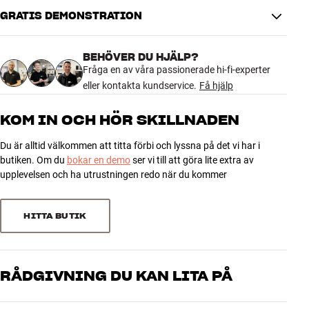
GRATIS DEMONSTRATION
ANSLUTNINGAR
Ljudutgång
HDMI, Optisk, Hörlur
BEHÖVER DU HJÄLP?
Ljudingång
HDMI
Fråga en av våra passionerade hi-fi-experter
Ingång (annat)
CI-port, Ethernet, Antenn, USB A
eller kontakta kundservice.
Få hjälp
Bluetooth in, Wifi, Bluetooth-
Trådlös överföring
utgång, Airplay 2, Chromecast
KOM IN OCH HÖR SKILLNADEN
Bildingång
HDMI
Du är alltid välkommen att titta förbi och lyssna på det vi har i
ENERGI
butiken. Om du
bokar en demo
ser vi till att göra lite extra av
Strömförbrukning i standby
upplevelsen och ha utrustningen redo när du kommer
0,5 watt
(watt)
HITTA BUTIK
DIMENSIONER OCH DESIGN
Färg
Svart
Vikt (kg)
12,5
RÅDGIVNING DU KAN LITA PÅ
Vikt emballage (kg)
15,6
Mått (förpackning)
0 x 0 x 0 cm (bredd x höjd x djup)
Våra medarbetare är riktiga entusiaster som kan produkterna och