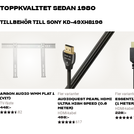
brinner för riktigt bra ljud – både till musik och hemmabio. Berätta
TOPPKVALITET SEDAN 1980
vad du drömmer om, så hjälper vi dig att hitta den lösning som
passar just dig och din budget
Alla HiFi Klubbens produkter för musik, hemmabio och TV är
TILLBEHÖR TILL SONY KD-49XH8196
noggrant utvalda och byggda för att hålla i många år. Bra för både
plånboken och miljön.
BOKA EN EXPERT
ARGON AUDIO WMM FLAT 1
Fler varianter
Fler variant
(VIT)
AUDIOQUEST PEARL HDMI
ESSENTI
TV-fäste
ULTRA HIGH SPEED (0.6
(1 METER
448:-
METER)
HDMI-kabel
82
228:-
HDMI-kabel
498:-
617