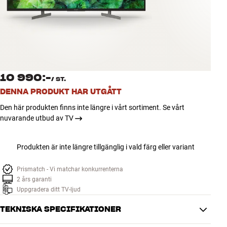
Tillbehör
INSPIRATION
MÄRKEN
10 990:-
/
ST.
NYHETER
DENNA PRODUKT HAR UTGÅTT
Den här produkten finns inte längre i vårt sortiment. Se vårt
ERBJUDANDEN
nuvarande utbud av TV
Hitta Butik
Produkten är inte längre tillgänglig i vald färg eller variant
Kundtjänst
Logga in
Kundtjänst
Prismatch - Vi matchar konkurrenterna
Bygg med ljud
2 års garanti
Uppgradera ditt TV-ljud
Företag
TEKNISKA SPECIFIKATIONER