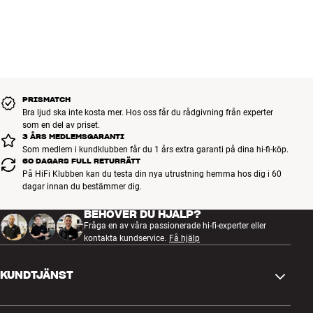
PRISMATCH
Bra ljud ska inte kosta mer. Hos oss får du rådgivning från experter
som en del av priset.
3 ÅRS MEDLEMSGARANTI
Som medlem i kundklubben får du 1 års extra garanti på dina hi-fi-köp.
60 DAGARS FULL RETURRÄTT
På HiFi Klubben kan du testa din nya utrustning hemma hos dig i 60
dagar innan du bestämmer dig.
BEHÖVER DU HJÄLP?
Fråga en av våra passionerade hi-fi-experter eller
kontakta kundservice.
Få hjälp
KUNDTJÄNST