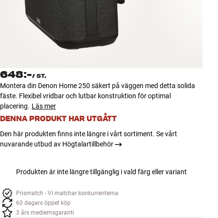
Tillbehör
INSPIRATION
MÄRKEN
648:-
/
ST.
NYHETER
Montera din Denon Home 250 säkert på väggen med detta solida
fäste. Flexibel vridbar och lutbar konstruktion för optimal
ERBJUDANDEN
placering.
Läs mer
DENNA PRODUKT HAR UTGÅTT
Hitta Butik
Den här produkten finns inte längre i vårt sortiment. Se vårt
Kundtjänst
nuvarande utbud av Högtalartillbehör
Logga in
Kundtjänst
Produkten är inte längre tillgänglig i vald färg eller variant
Bygg med ljud
Företag
Prismatch - Vi matchar konkurrenterna
60 dagars öppet köp
3 års medlemsgaranti