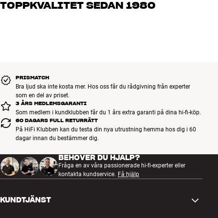
Skruvar till väggen köps separat
TOPPKVALITET SEDAN 1980
vad du drömmer om, så hjälper vi dig att hitta den lösning som
passar just dig och din budget
Alla HiFi Klubbens produkter för musik, hemmabio och TV är
noggrant utvalda och byggda för att hålla i många år. Bra för både
plånboken och miljön.
BOKA EN EXPERT
PRISMATCH
Bra ljud ska inte kosta mer. Hos oss får du rådgivning från experter
som en del av priset.
3 ÅRS MEDLEMSGARANTI
Som medlem i kundklubben får du 1 års extra garanti på dina hi-fi-köp.
60 DAGARS FULL RETURRÄTT
På HiFi Klubben kan du testa din nya utrustning hemma hos dig i 60
dagar innan du bestämmer dig.
BEHÖVER DU HJÄLP?
Fråga en av våra passionerade hi-fi-experter eller
kontakta kundservice.
Få hjälp
KUNDTJÄNST