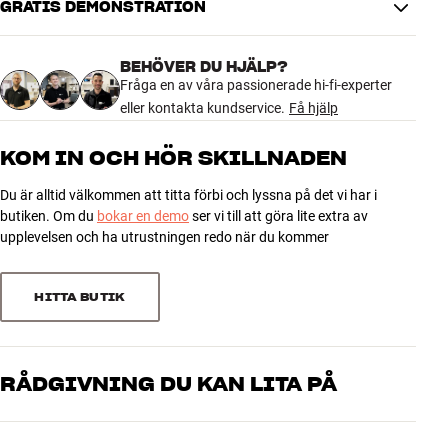
GRATIS DEMONSTRATION
PRESTANDA
Horisontell vridning
26 °
BEHÖVER DU HJÄLP?
Vertikal vridning
19 °
Fråga en av våra passionerade hi-fi-experter
eller kontakta kundservice.
Få hjälp
DIMENSIONER OCH DESIGN
Färg
Svart
KOM IN OCH HÖR SKILLNADEN
Vikt (kg)
1
Vikt emballage (kg)
1
Du är alltid välkommen att titta förbi och lyssna på det vi har i
15 x 10 x 17 cm (bredd x höjd x
butiken. Om du
bokar en demo
ser vi till att göra lite extra av
Mått (förpackning)
djup)
upplevelsen och ha utrustningen redo när du kommer
GENERELLA EGENSKAPER
HITTA BUTIK
Väggfäste till Denon Home 250 trådlös högtalare
Kan vridas ±13 grader vågrätt och lutas 19 grader lodrätt nedåt
Mått: 9,5 x 13,4 x 14,4 cm (BxHxD)
RÅDGIVNING DU KAN LITA PÅ
Vikt: 0,5 kg
Material: Stål
Våra medarbetare är riktiga entusiaster som kan produkterna och
Färg: Svart eller vitt
brinner för riktigt bra ljud – både till musik och hemmabio. Berätta